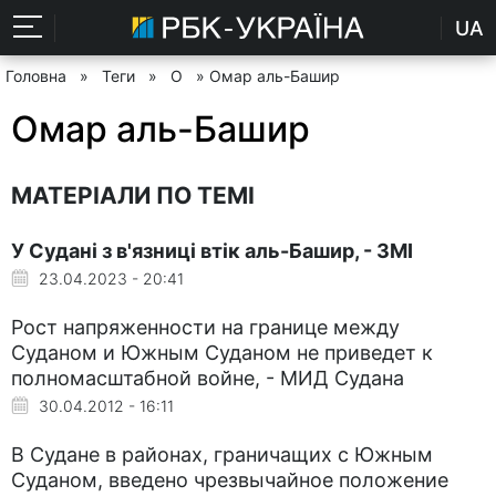
UA
Головна
»
Теги
»
О
» Омар аль-Башир
Омар аль-Башир
МАТЕРІАЛИ ПО ТЕМІ
У Судані з в'язниці втік аль-Башир, - ЗМІ
23.04.2023 - 20:41
Рост напряженности на границе между
Суданом и Южным Суданом не приведет к
полномасштабной войне, - МИД Судана
30.04.2012 - 16:11
В Судане в районах, граничащих с Южным
Суданом, введено чрезвычайное положение