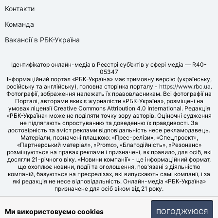
Контакти
Команда
Вакансії в РБК-Україна
Ідентифікатор онлайн-медіа в Реєстрі суб’єктів у сфері медіа — R40-
05347
Інформаційний портал «РБК-Україна» має тримовну версію (українську,
російську та англійську), головна сторінка порталу -
https://www.rbc.ua
.
Фотографії, зображення належать їх правовласникам. Всі фотографії на
Порталі, авторами яких є журналісти «РБК-Україна», розміщені на
умовах ліцензії Creative Commons Attribution 4.0 International. Редакція
«РБК-Україна» може не поділяти точку зору авторів. Оціночні судження
не підлягають спростуванню та доведенню їх правдивості. За
достовірність та зміст реклами відповідальність несе рекламодавець.
Матеріали, позначені плашкою: «Прес-релізи», «Спецпроект»,
«Партнерський матеріал», «Promo», «Благодійність», «Резонанс»
розміщуються на правах реклами і призначені, як правило, для осіб, які
досягли 21-річного віку. «Новини компанії» - це інформаційний формат,
що охоплює новини, події та оголошення, пов'язані з діяльністю
компаній, базуються на пресрелізах, які випускають самі компанії, і за
які редакція не несе відповідальність. Онлайн-медіа «РБК-Україна»
призначене для осіб віком від 21 року.
© LLC «UBT MEDIA», 2006-2026.
Ми використовуємо cookies
ПОГОДЖУЮСЯ