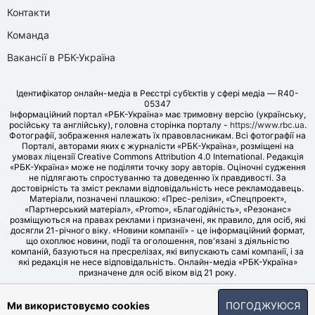
Контакти
Команда
Вакансії в РБК-Україна
Ідентифікатор онлайн-медіа в Реєстрі суб’єктів у сфері медіа — R40-
05347
Інформаційний портал «РБК-Україна» має тримовну версію (українську,
російську та англійську), головна сторінка порталу -
https://www.rbc.ua
.
Фотографії, зображення належать їх правовласникам. Всі фотографії на
Порталі, авторами яких є журналісти «РБК-Україна», розміщені на
умовах ліцензії Creative Commons Attribution 4.0 International. Редакція
«РБК-Україна» може не поділяти точку зору авторів. Оціночні судження
не підлягають спростуванню та доведенню їх правдивості. За
достовірність та зміст реклами відповідальність несе рекламодавець.
Матеріали, позначені плашкою: «Прес-релізи», «Спецпроект»,
«Партнерський матеріал», «Promo», «Благодійність», «Резонанс»
розміщуються на правах реклами і призначені, як правило, для осіб, які
досягли 21-річного віку. «Новини компанії» - це інформаційний формат,
що охоплює новини, події та оголошення, пов'язані з діяльністю
компаній, базуються на пресрелізах, які випускають самі компанії, і за
які редакція не несе відповідальність. Онлайн-медіа «РБК-Україна»
призначене для осіб віком від 21 року.
© LLC «UBT MEDIA», 2006-2026.
Ми використовуємо cookies
ПОГОДЖУЮСЯ