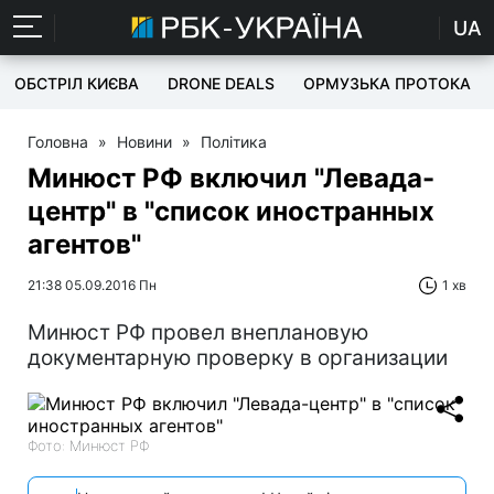
UA
ОБСТРІЛ КИЄВА
DRONE DEALS
ОРМУЗЬКА ПРОТОКА
Головна
»
Новини
»
Політика
Минюст РФ включил "Левада-
центр" в "список иностранных
агентов"
21:38 05.09.2016 Пн
1 хв
Минюст РФ провел внеплановую
документарную проверку в организации
Фото: Минюст РФ