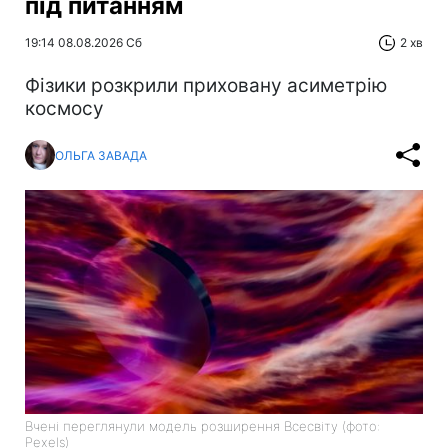
під питанням
19:14 08.08.2026 Сб
2 хв
Фізики розкрили приховану асиметрію
космосу
ОЛЬГА ЗАВАДА
Вчені переглянули модель розширення Всесвіту (фото:
Pexels)