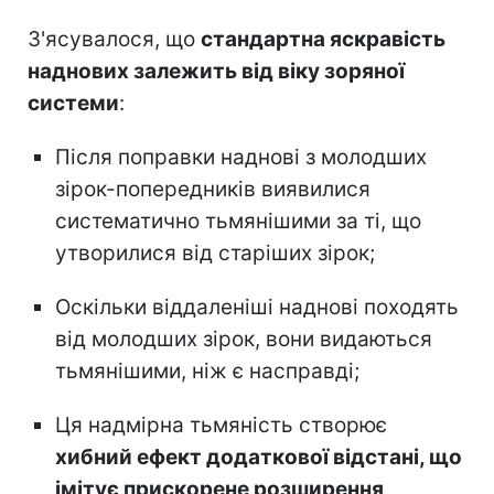
З'ясувалося, що
стандартна яскравість
наднових залежить від віку зоряної
системи
:
Після поправки наднові з молодших
зірок-попередників виявилися
систематично тьмянішими за ті, що
утворилися від старіших зірок;
Оскільки віддаленіші наднові походять
від молодших зірок, вони видаються
тьмянішими, ніж є насправді;
Ця надмірна тьмяність створює
хибний ефект додаткової відстані, що
імітує прискорене розширення