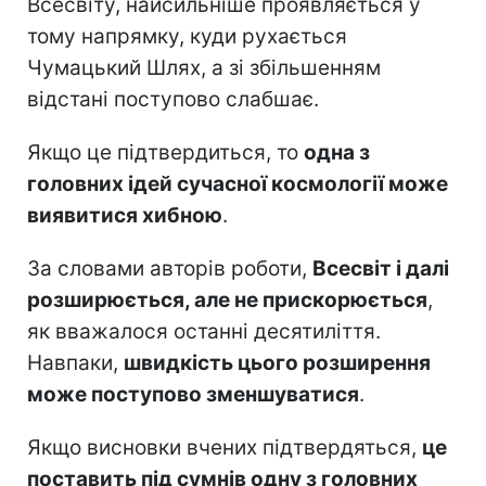
Всесвіту, найсильніше проявляється у
тому напрямку, куди рухається
Чумацький Шлях, а зі збільшенням
відстані поступово слабшає.
Якщо це підтвердиться, то
одна з
головних ідей сучасної космології може
виявитися хибною
.
За словами авторів роботи,
Всесвіт і далі
розширюється, але не прискорюється
,
як вважалося останні десятиліття.
Навпаки,
швидкість цього розширення
може поступово зменшуватися
.
Якщо висновки вчених підтвердяться,
це
поставить під сумнів одну з головних