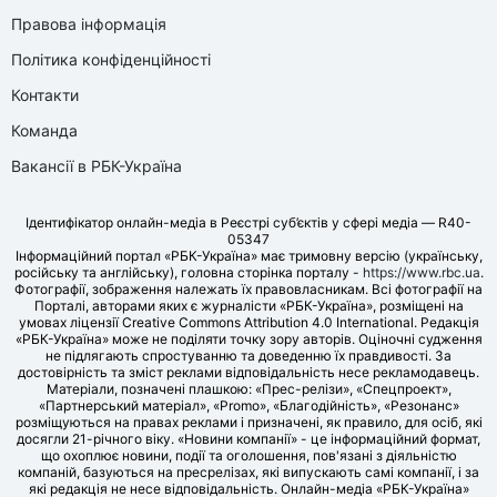
Правова інформація
Політика конфіденційності
Контакти
Команда
Вакансії в РБК-Україна
Ідентифікатор онлайн-медіа в Реєстрі суб’єктів у сфері медіа — R40-
05347
Інформаційний портал «РБК-Україна» має тримовну версію (українську,
російську та англійську), головна сторінка порталу -
https://www.rbc.ua
.
Фотографії, зображення належать їх правовласникам. Всі фотографії на
Порталі, авторами яких є журналісти «РБК-Україна», розміщені на
умовах ліцензії Creative Commons Attribution 4.0 International. Редакція
«РБК-Україна» може не поділяти точку зору авторів. Оціночні судження
не підлягають спростуванню та доведенню їх правдивості. За
достовірність та зміст реклами відповідальність несе рекламодавець.
Матеріали, позначені плашкою: «Прес-релізи», «Спецпроект»,
«Партнерський матеріал», «Promo», «Благодійність», «Резонанс»
розміщуються на правах реклами і призначені, як правило, для осіб, які
досягли 21-річного віку. «Новини компанії» - це інформаційний формат,
що охоплює новини, події та оголошення, пов'язані з діяльністю
компаній, базуються на пресрелізах, які випускають самі компанії, і за
які редакція не несе відповідальність. Онлайн-медіа «РБК-Україна»