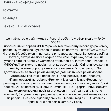
Політика конфіденційності
Контакти
Команда
Вакансії в РБК-Україна
Ідентифікатор онлайн-медіа в Реєстрі суб’єктів у сфері медіа — R40-
05347
Інформаційний портал «РБК-Україна» має тримовну версію (українську,
російську та англійську), головна сторінка порталу -
https://www.rbc.ua
.
Фотографії, зображення належать їх правовласникам. Всі фотографії на
Порталі, авторами яких є журналісти «РБК-Україна», розміщені на
умовах ліцензії Creative Commons Attribution 4.0 International. Редакція
«РБК-Україна» може не поділяти точку зору авторів. Оціночні судження
не підлягають спростуванню та доведенню їх правдивості. За
достовірність та зміст реклами відповідальність несе рекламодавець.
Матеріали, позначені плашкою: «Прес-релізи», «Спецпроект»,
«Партнерський матеріал», «Promo», «Благодійність», «Резонанс»
розміщуються на правах реклами і призначені, як правило, для осіб, які
досягли 21-річного віку. «Новини компанії» - це інформаційний формат,
що охоплює новини, події та оголошення, пов'язані з діяльністю
компаній, базуються на пресрелізах, які випускають самі компанії, і за
які редакція не несе відповідальність. Онлайн-медіа «РБК-Україна»
призначене для осіб віком від 21 року.
© LLC «UBT MEDIA», 2006-2026.