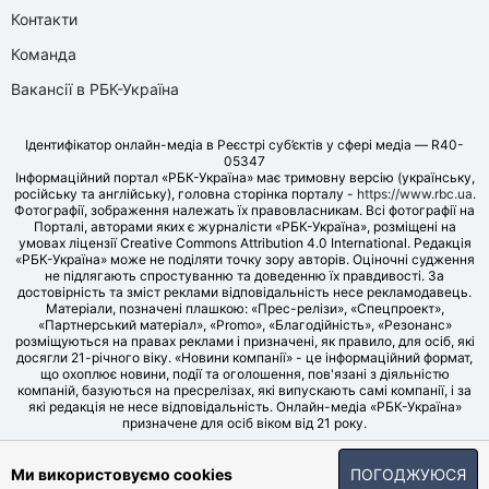
Контакти
Команда
Вакансії в РБК-Україна
Ідентифікатор онлайн-медіа в Реєстрі суб’єктів у сфері медіа — R40-
05347
Інформаційний портал «РБК-Україна» має тримовну версію (українську,
російську та англійську), головна сторінка порталу -
https://www.rbc.ua
.
Фотографії, зображення належать їх правовласникам. Всі фотографії на
Порталі, авторами яких є журналісти «РБК-Україна», розміщені на
умовах ліцензії Creative Commons Attribution 4.0 International. Редакція
«РБК-Україна» може не поділяти точку зору авторів. Оціночні судження
не підлягають спростуванню та доведенню їх правдивості. За
достовірність та зміст реклами відповідальність несе рекламодавець.
Матеріали, позначені плашкою: «Прес-релізи», «Спецпроект»,
«Партнерський матеріал», «Promo», «Благодійність», «Резонанс»
розміщуються на правах реклами і призначені, як правило, для осіб, які
досягли 21-річного віку. «Новини компанії» - це інформаційний формат,
що охоплює новини, події та оголошення, пов'язані з діяльністю
компаній, базуються на пресрелізах, які випускають самі компанії, і за
які редакція не несе відповідальність. Онлайн-медіа «РБК-Україна»
призначене для осіб віком від 21 року.
© LLC «UBT MEDIA», 2006-2026.
Ми використовуємо cookies
ПОГОДЖУЮСЯ