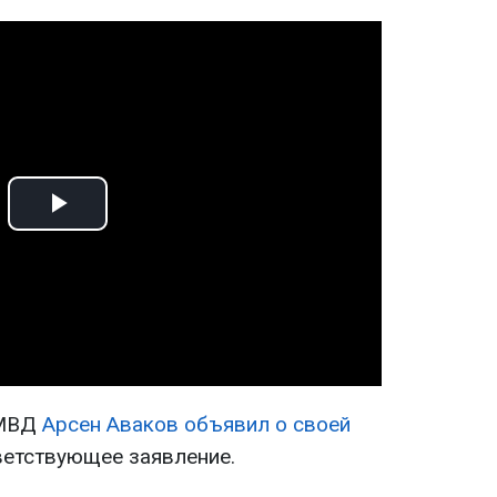
Play
Video
 МВД
Арсен Аваков объявил о своей
тветствующее заявление.