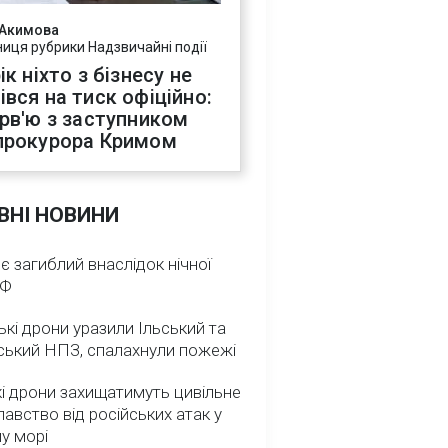
 Акимова
ниця рубрики Надзвичайні події
ік ніхто з бізнесу не
івся на тиск офіційно:
ерв'ю з заступником
прокурора Кримом
ВНІ НОВИНИ
 є загиблий внаслідок нічної
РФ
ькі дрони уразили Ільський та
ський НПЗ, спалахнули пожежі
і дрони захищатимуть цивільне
авство від російських атак у
у морі