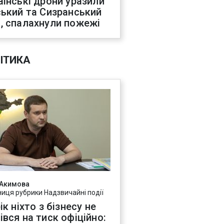
аїнські дрони уразили
ський та Сизранський
, спалахнули пожежі
ІТИКА
 Акимова
ниця рубрики Надзвичайні події
ік ніхто з бізнесу не
івся на тиск офіційно: