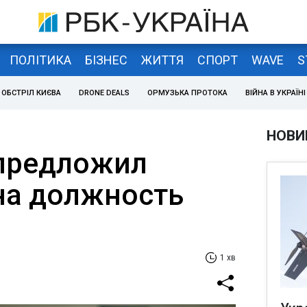
ПОЛІТИКА
БІЗНЕС
ЖИТТЯ
СПОРТ
WAVE
S
ОБСТРІЛ КИЄВА
DRONE DEALS
ОРМУЗЬКА ПРОТОКА
ВІЙНА В УКРАЇНІ
НОВИ
предложил
на должность
1 хв