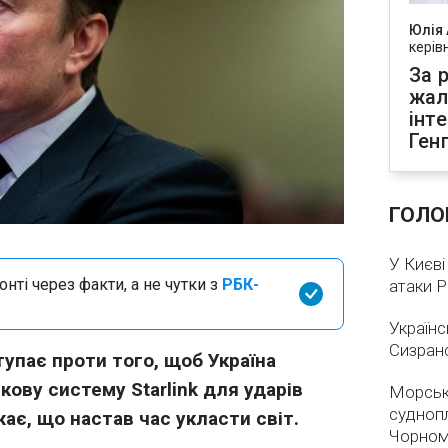
Юлія
керів
За р
жал
інт
Ген
ГОЛО
У Києві
нті через факти, а не чутки з
РБК-
атаки 
Українс
Сизран
упає проти того, щоб Україна
ову систему Starlink для ударів
Морськ
суднопл
жає, що настав час укласти світ.
Чорном