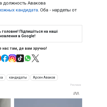
на должность Авакова
можных кандидата
. Оба - нардепы от
ь головне! Підпишіться на наші
новлення в Google!
 нас там, де вам зручно!
ка
кандидаты
Арсен Аваков