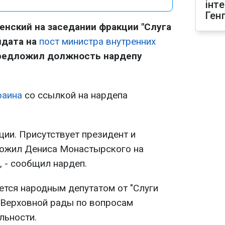
інт
Ген
нский на заседании фракции "Слуга
идата на
пост министра внутренних
 предложил должность нардепу
раина
со ссылкой на нардепа
ции. Присутствует президент и
ложил Дениса Монастырского на
 - сообщил нардеп.
тся народным депутатом от "Слуги
а Верховной рады по вопросам
льности.