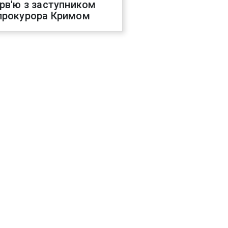
ерв'ю з заступником
прокурора Кримом