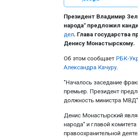
Президент Владимир Зеле
народа" предложил канд
дел
. Глава государства
Денису Монастырскому.
Об этом сообщает
РБК-Ук
Александра Качуру
.
"Началось заседание фрак
премьер. Президент пред
должность министра МВД",
Денис Монастырский являе
народа" и главой комитет
правоохранительной деяте