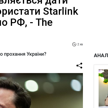
вляється дати
ористати Starlink
о РФ, - The
2 хв
о прохання України?
АНАЛ