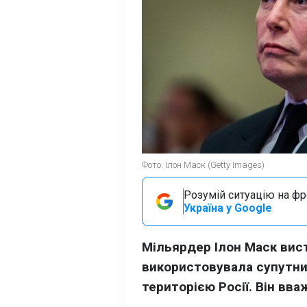
Фото: Ілон Маск (Getty Images)
Розумій ситуацію на фро
Україна у Google
Мільярдер Ілон Маск вист
використовувала супутник
територією Росії. Він вва