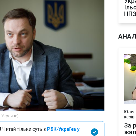
Укр
Іль
НПЗ
АНАЛ
Юлія
К-Украина)
керів
За р
 Читай тільки суть з
РБК-Україна у
жал