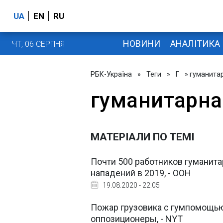
UA
EN
RU
НОВИНИ
АНАЛІТИКА
ЧТ, 06 СЕРПНЯ
РБК-Україна
»
Теги
»
Г
» гуманита
гуманитарна
МАТЕРІАЛИ ПО ТЕМІ
Почти 500 работников гуманит
нападений в 2019, - ООН
19.08.2020 - 22:05
Пожар грузовика с гумпомощь
оппозиционеры, - NYT