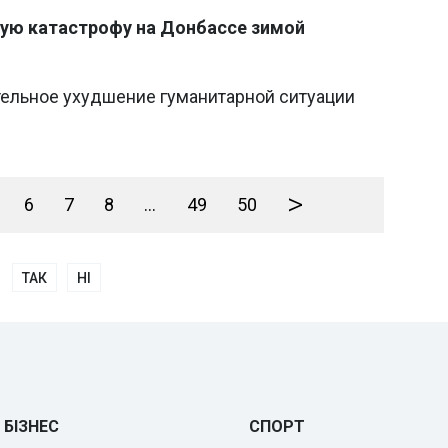
ую катастрофу на Донбассе зимой
ельное ухудшение гуманитарной ситуации
>
6
7
8
...
49
50
ТАК
НІ
БІЗНЕС
СПОРТ