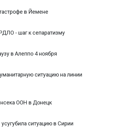
атастрофе в Йемене
РДЛО - шаг к сепаратизму
узу в Алеппо 4 ноября
уманитарную ситуацию на линии
нсека ООН в Донецк
я усугубила ситуацию в Сирии