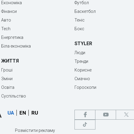
Економіка
Футбол
Фінанси
Баскетбол
Авто
Теніс
Tech
Бокс
Енергетика
STYLER
Біла економіка
Люди
ЖИТТЯ
Тренди
Гроші
Корисне
Зміни
Смачно
Освіта
Гороскопи
Суспільство
UA
EN
RU
Розмістити рекламу