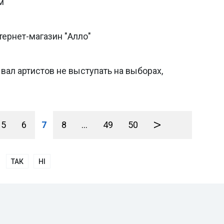
м
ернет-магазин "Алло"
вал артистов не выступать на выборах,
>
5
6
7
8
...
49
50
ТАК
НІ