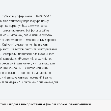
і суб’єктів у сфері медіа — R40-05347
» має тримовну версію (українську,
торінка порталу -
https://www.rbc.ua
.
х правовласникам. Всі фотографії на
ти «РБК-Україна», розміщені на умовах
n 4.0 International. Редакція «РБК-Україна»
в. Оціночні судження не підлягають
ивості. За достовірність та зміст реклами
ь. Матеріали, позначені плашкою: «Прес-
й матеріал», «Promo», «Благодійність»,
 реклами і призначені, як правило, для
«Новини компанії» - це інформаційний
а оголошення, пов'язані з діяльністю
 які випускають самі компанії, і за які
 Онлайн-медіа «РБК-Україна» призначене для
м і згодні з використанням файлів cookie.
Ознайомитися