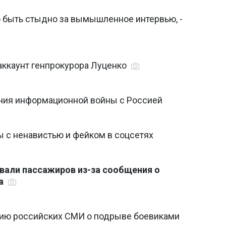
 быть стыдно за вымышленное интервью, -
аккаунт генпрокурора Луценко
ния информационной войны с Россией
ы с ненавистью и фейком в соцсетях
вали пассажиров из-за сообщения о
та
цию российских СМИ о подрыве боевиками