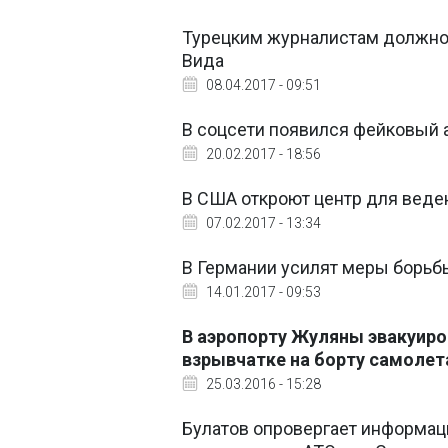
Турецким журналистам должно
Вида
08.04.2017 - 09:51
В соцсети появился фейковый 
20.02.2017 - 18:56
В США откроют центр для веде
07.02.2017 - 13:34
В Германии усилят меры борьб
14.01.2017 - 09:53
В аэропорту Жуляны эвакуиро
взрывчатке на борту самоле
25.03.2016 - 15:28
Булатов опровергает информа