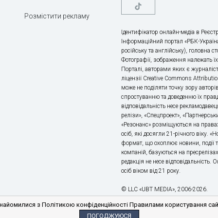
Розмістити рекламу
Ідентифікатор онлайн-медіа в Реєстр
Інформаційний портал «РБК-Україна
російську та англійську), головна с
Фотографії, зображення належать ї
Порталі, авторами яких є журналіс
ліцензії Creative Commons Attributio
може не поділяти точку зору авторі
спростуванню та доведенню їх правд
відповідальність несе рекламодавец
релізи», «Спецпроект», «Партнерськи
«Резонанс» розміщуються на правах
осіб, які досягли 21-річного віку. 
формат, що охоплює новини, події т
компаній, базуються на пресрелізах,
редакція не несе відповідальність.
осіб віком від 21 року.
© LLC «UBT MEDIA», 2006-2026.
айомилися з Політикою конфіденційності Правилами користування сайто
ПОГОДЖУЮСЯ