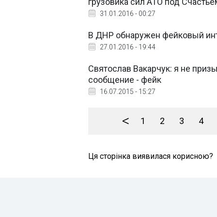
грузовика сил АТО под Счастье
31.01.2016 - 00:27
В ДНР обнаружен фейковый инт
27.01.2016 - 19:44
Святослав Вакарчук: я не призы
сообщение - фейк
16.07.2015 - 15:27
<
1
2
3
4
Ця сторінка виявилася корисною?