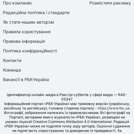
Про компанію
Розмістити рекламу
Редакційна політика і стандарти
Як стати нашим автором
Правила користування
Правова інформація
Політика конфіденційності
Контакти
Команда
Вакансії в РБК-Україна
Ідентифікатор онлайн-медіа в Реєстрі суб’єктів у сфері медіа — R40-
05347
Інформаційний портал «РБК-Україна» має тримовну версію (українську,
російську та англійську), головна сторінка порталу -
https://www.rbc.ua
.
Фотографії, зображення належать їх правовласникам. Всі фотографії на
Порталі, авторами яких є журналісти «РБК-Україна», розміщені на
умовах ліцензії Creative Commons Attribution 4.0 International. Редакція
«РБК-Україна» може не поділяти точку зору авторів. Оціночні судження
не підлягають спростуванню та доведенню їх правдивості. За