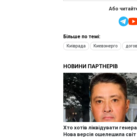
Або читайте
Більше по темі:
Київрада
Киевэнерго
дого