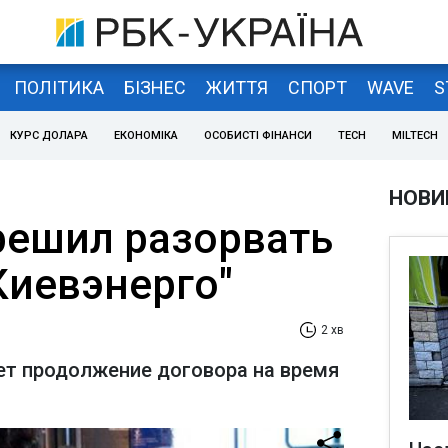
ПОЛІТИКА
БІЗНЕС
ЖИТТЯ
СПОРТ
WAVE
S
КУРС ДОЛАРА
ЕКОНОМІКА
ОСОБИСТІ ФІНАНСИ
TECH
MILTECH
НОВИ
решил разорвать
Киевэнерго"
2 хв
т продолжение договора на время