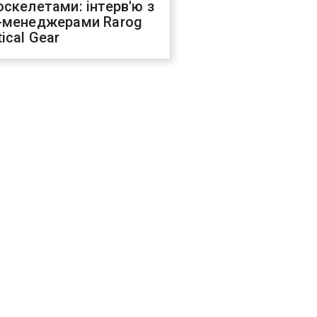
оскелетами: інтерв'ю з
-менеджерами Rarog
ical Gear