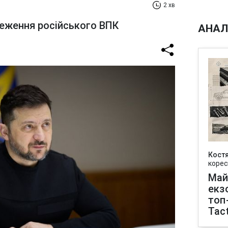
2 хв
еження російського ВПК
АНАЛ
Кост
корес
Май
екз
топ
Tact