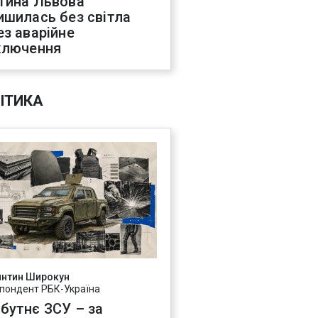
тина Львова
ишилась без світла
ез аварійне
ключення
ІТИКА
янтин Широкун
пондент РБК-Україна
бутнє ЗСУ – за