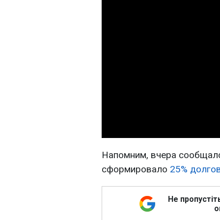
Напомним, вчера сообщало
сформировало
25% долгов
Не пропустіт
о