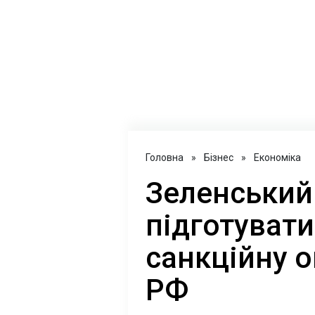
Головна
»
Бізнес
»
Економіка
Зеленський
підготувати
санкційну 
РФ