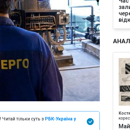
Час
зал
чер
від
АНАЛ
Кост
корес
 Читай тільки суть з
РБК-Україна у
Май