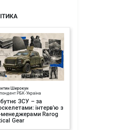
ІТИКА
янтин Широкун
пондент РБК-Україна
бутнє ЗСУ – за
оскелетами: інтерв'ю з
-менеджерами Rarog
ical Gear