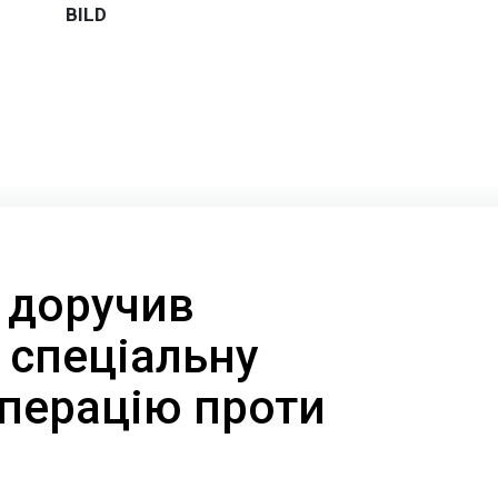
 доручив
 спеціальну
операцію проти