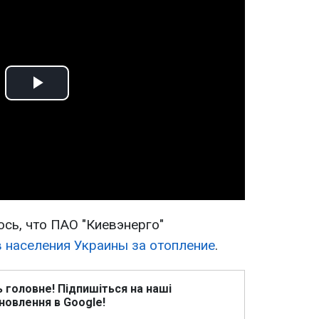
Play
Video
сь, что ПАО "Киевэнерго"
 населения Украины за отопление
.
ь головне! Підпишіться на наші
новлення в Google!