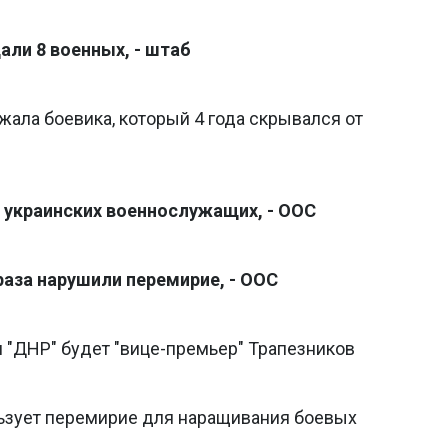
али 8 военных, - штаб
жала боевика, который 4 года скрывался от
5 украинских военнослужащих, - ООС
раза нарушили перемирие, - ООС
 "ДНР" будет "вице-премьер" Трапезников
ьзует перемирие для наращивания боевых