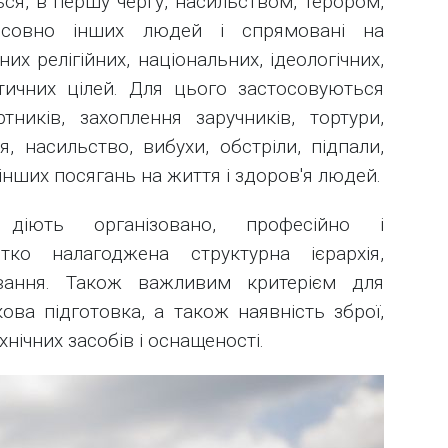
ься, в першу чергу, насильством, терором,
осовно інших людей і спрямовані на
их релігійних, національних, ідеологічних,
ітичних цілей. Для цього застосовуються
ників, захоплення заручників, тортури,
 насильство, вибухи, обстріли, підпали,
інших посягань на життя і здоров'я людей.
діють організовано, професійно і
тко налагоджена структурна ієрархія,
ування. Також важливим критерієм для
ова підготовка, а також наявність зброї,
хнічних засобів і оснащеності.