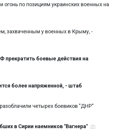
ли огонь по позициям украинских военных на
м, захваченным у военных в Крыму, -
Ф прекратить боевые действия на
ится более напряженной, - штаб
 разоблачили четырех боевиков "ДНР"
бших в Сирии наемников "Вагнера"