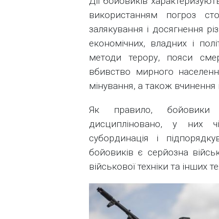
Дії бойовиків характеризуют
використанням погроз ст
залякування і досягнення різн
економічних, владних і пол
методи терору, пояси смерт
вбивство мирного населення,
мінування, а також вчинення 
Як правило, бойовики 
дисципліновано, у них чі
субординація і підпорядк
бойовиків є серйозна військ
військової техніки та інших те