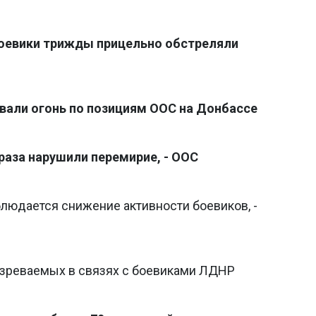
боевики трижды прицельно обстреляли
ывали огонь по позициям ООС на Донбассе
раза нарушили перемирие, - ООС
блюдается снижение активности боевиков, -
озреваемых в связях с боевиками ЛДНР