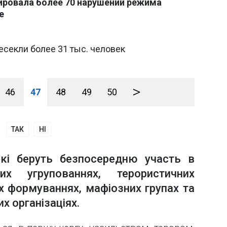
ировала более 70 нарушений режима
е
есекли более 31 тыс. человек
>
46
47
48
49
50
ТАК
НІ
кі беруть безпосередню участь в
них угрупованнях, терористичних
их формуваннях, мафіозних групах та
х організаціях.