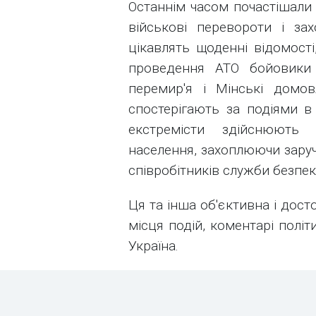
Останнім часом почастішали 
військові перевороти і за
цікавлять щоденні відомості
проведення АТО бойовики
перемир'я і Мінські домов
спостерігають за подіями в с
екстремісти здійснюють
населення, захоплюючи заруч
співробітників служби безпек
Ця та інша об'єктивна і дост
місця подій, коментарі політ
Україна.