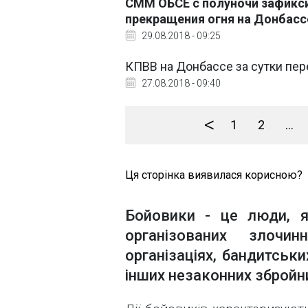
СММ ОБСЕ с полуночи зафикс
прекращения огня на Донбасс
29.08.2018 - 09:25
КПВВ на Донбассе за сутки пер
27.08.2018 - 09:40
<
1
2
...
Ця сторінка виявилася корисною?
Бойовики - це люди, я
організованих злочин
організаціях, бандитськ
інших незаконних збройни