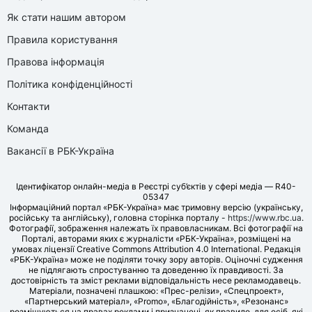
Як стати нашим автором
Правила користування
Правова інформація
Політика конфіденційності
Контакти
Команда
Вакансії в РБК-Україна
Ідентифікатор онлайн-медіа в Реєстрі суб’єктів у сфері медіа — R40-
05347
Інформаційний портал «РБК-Україна» має тримовну версію (українську,
російську та англійську), головна сторінка порталу -
https://www.rbc.ua
.
Фотографії, зображення належать їх правовласникам. Всі фотографії на
Порталі, авторами яких є журналісти «РБК-Україна», розміщені на
умовах ліцензії Creative Commons Attribution 4.0 International. Редакція
«РБК-Україна» може не поділяти точку зору авторів. Оціночні судження
не підлягають спростуванню та доведенню їх правдивості. За
достовірність та зміст реклами відповідальність несе рекламодавець.
Матеріали, позначені плашкою: «Прес-релізи», «Спецпроект»,
«Партнерський матеріал», «Promo», «Благодійність», «Резонанс»
розміщуються на правах реклами і призначені, як правило, для осіб, які