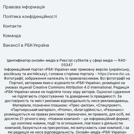
Правова інформація
Політика конфіденційності
Контакти
Команда
Вакансії в РБК-Україна
Ідентифікатор онлайн-медіа в Реєстрі суб’єктів у сфері медіа — R40-
05347
Інформаційний портал «РБК-Україна» має тримовну версію (українську,
російську та англійську), головна сторінка порталу -
https://www.rbc.ua
.
Фотографії, зображення належать їх правовласникам. Всі фотографії на
Порталі, авторами яких є журналісти «РБК-Україна», розміщені на
умовах ліцензії Creative Commons Attribution 4.0 International. Редакція
«РБК-Україна» може не поділяти точку зору авторів. Оціночні судження
не підлягають спростуванню та доведенню їх правдивості. За
достовірність та зміст реклами відповідальність несе рекламодавець.
Матеріали, позначені плашкою: «Прес-релізи», «Спецпроект»,
«Партнерський матеріал», «Promo», «Благодійність», «Резонанс»
розміщуються на правах реклами і призначені, як правило, для осіб, які
досягли 21-річного віку. «Новини компанії» - це інформаційний формат,
що охоплює новини, події та оголошення, пов'язані з діяльністю
компаній, базуються на пресрелізах, які випускають самі компанії, і за
які редакція не несе відповідальність. Онлайн-медіа «РБК-Україна»