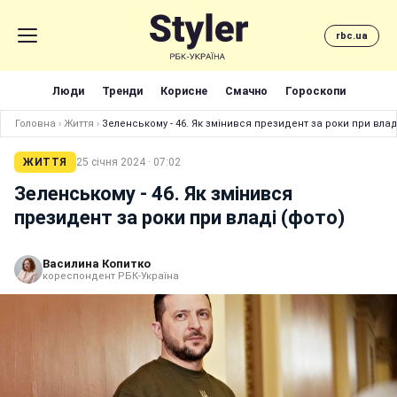
rbc.ua
Люди
Тренди
Корисне
Смачно
Гороскопи
Головна
›
Життя
›
Зеленському - 46. Як змінився президент за роки при влад
ЖИТТЯ
25 січня 2024 · 07:02
Зеленському - 46. Як змінився
президент за роки при владі (фото)
Василина Копитко
кореспондент РБК-Україна