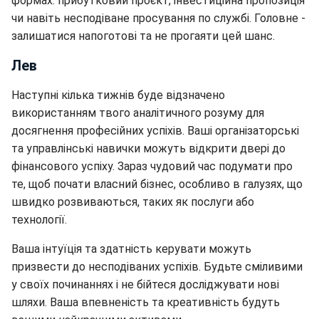
формах: прибутковий проєкт, інвестиційна пропозиція
чи навіть несподіване просування по службі. Головне -
залишатися напоготові та не прогаяти цей шанс.
Лев
Наступні кілька тижнів буде відзначено
використанням твого аналітичного розуму для
досягнення професійних успіхів. Ваші організаторські
та управлінські навички можуть відкрити двері до
фінансового успіху. Зараз чудовий час подумати про
те, щоб почати власний бізнес, особливо в галузях, що
швидко розвиваються, таких як послуги або
технології.
Ваша інтуїція та здатність керувати можуть
призвести до несподіваних успіхів. Будьте сміливими
у своїх починаннях і не бійтеся досліджувати нові
шляхи. Ваша впевненість та креативність будуть