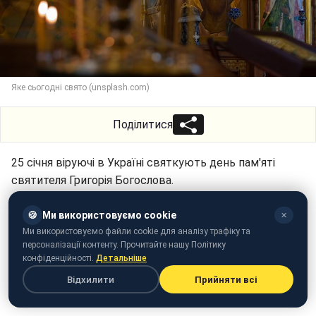
Яке сьогодні свято (unsplash.com)
Поділитися
25 січня віруючі в Україні святкують день пам'яті
святителя Григорія Богослова.
Про те, що можна і категорично не можна робити в
🍪
Ми використовуємо cookie
✕
цей день, його прикмети читайте у матеріалі РБК-
Ми використовуємо файли cookie для аналізу трафіку та
Україна (проект Styler).
персоналізації контенту. Прочитайте нашу Політику
конфіденційності.
Детальніше
Під час підготовки матеріалу використовувалися
Відхилити
Прийняти всі
джерела: сайт ПЦУ, Місячний календар.