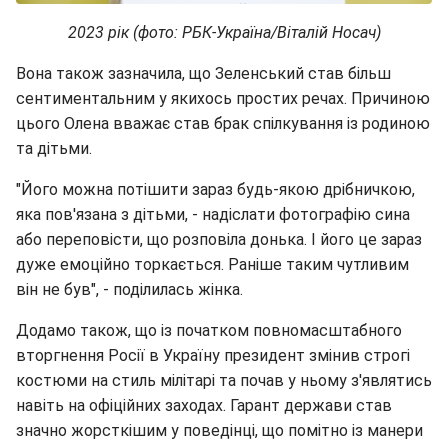
2023 рік (фото: РБК-Україна/Віталій Носач)
Вона також зазначила, що Зеленський став більш
сентиментальним у якихось простих речах. Причиною
цього Олена вважає став брак спілкування із родиною
та дітьми.
"Його можна потішити зараз будь-якою дрібничкою,
яка пов'язана з дітьми, - надіслати фотографію сина
або переповісти, що розповіла донька. І його це зараз
дуже емоційно торкається. Раніше таким чутливим
він не був", - поділилась жінка.
Додамо також, що із початком повномасштабного
вторгнення Росії в Україну президент змінив строгі
костюми на стиль мілітарі та почав у ньому з'являтись
навіть на офіційних заходах. Гарант держави став
значно жорсткішим у поведінці, що помітно із манери