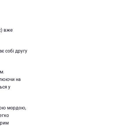
х) вже
є собі другу
м.
полюючи на
ься у
кою мордою,
егко
ірим