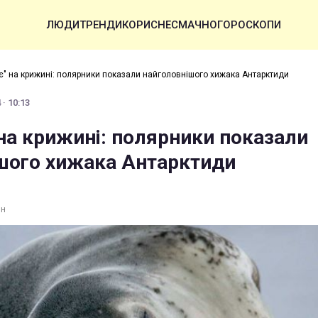
ЛЮДИ
ТРЕНДИ
КОРИСНЕ
СМАЧНО
ГОРОСКОПИ
є" на крижині: полярники показали найголовнішого хижака Антарктиди
· 10:13
 на крижині: полярники показали
шого хижака Антарктиди
ин