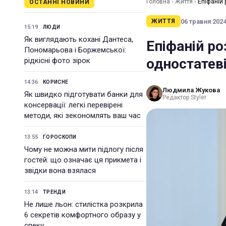
Головна
›
Життя
›
Епіфаній 
ОСТАННІ НОВИНИ
06 травня 2024 
ЖИТТЯ
15:19
ЛЮДИ
Як виглядають кохані Дантеса,
Епіфаній ро
Пономарьова і Боржемської:
одностатев
рідкісні фото зірок
14:36
КОРИСНЕ
Людмила Жукова
Як швидко підготувати банки для
Редактор Styler
консервації: легкі перевірені
методи, які зекономлять ваш час
13:55
ГОРОСКОПИ
Чому не можна мити підлогу після
гостей: що означає ця прикмета і
звідки вона взялася
13:14
ТРЕНДИ
Не лише льон: стилістка розкрила
6 секретів комфортного образу у
спеку