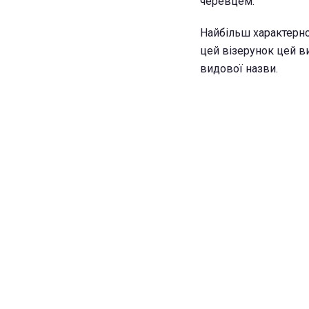
черевцем.
Найбільш характерною
цей візерунок цей в
видової назви.