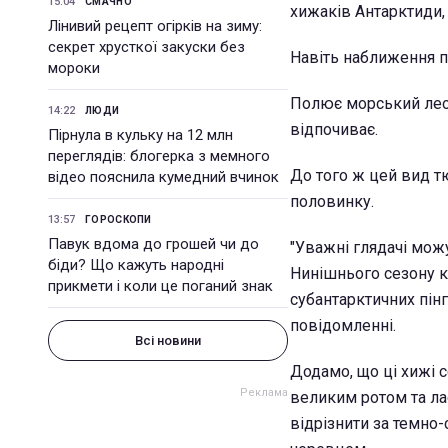
15:04
СМАЧНО
хижаків Антарктиди, 
Лінивий рецепт огірків на зиму:
секрет хрусткої закуски без
Навіть наближення п
мороки
Полює морський леоп
14:22
ЛЮДИ
відпочиває.
Пірнула в кульку на 12 млн
переглядів: блогерка з мемного
До того ж цей вид т
відео пояснила кумедний вчинок
половинку.
13:57
ГОРОСКОПИ
Павук вдома до грошей чи до
"Уважні глядачі мож
біди? Що кажуть народні
Нинішнього сезону кі
прикмети і коли це поганий знак
субантарктичних пінг
повідомленні.
Всі новини
Додамо, що ці хижі 
великим ротом та ла
відрізнити за темно