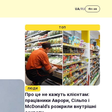
UA
/
RU
rbc.ua
ТОП
ЛЮДИ
Про це не кажуть клієнтам:
працівники Аврори, Сільпо і
McDonald's розкрили внутрішні