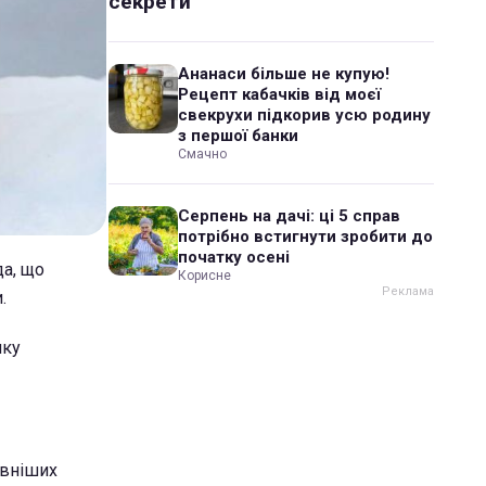
секрети
Ананаси більше не купую!
Рецепт кабачків від моєї
свекрухи підкорив усю родину
з першої банки
Смачно
Серпень на дачі: ці 5 справ
потрібно встигнути зробити до
початку осені
да, що
Корисне
.
нку
овніших