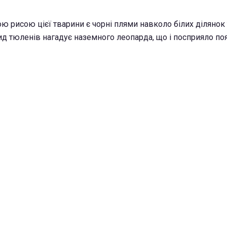
 рисою цієї тварини є чорні плями навколо білих ділянок 
ид тюленів нагадує наземного леопарда, що і посприяло поя