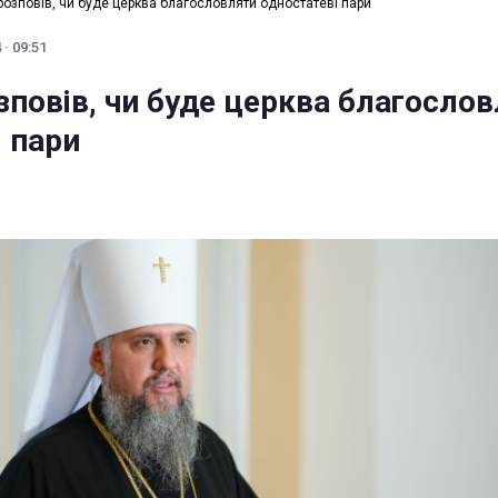
розповів, чи буде церква благословляти одностатеві пари
· 09:51
зповів, чи буде церква благосло
і пари