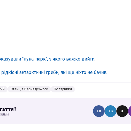
казували "луна-парк", з якого важко вийти
.
о
рідкісні антарктичні гриби, які ще ніхто не бачив
.
кий
Станція Вернадського
Полярники
таття?
FB
TG
X
узями