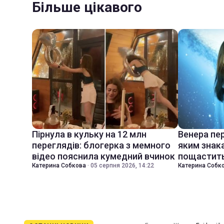
Більше цікавого
Пірнула в кульку на 12 млн
Венера пер
переглядів: блогерка з мемного
яким знак
відео пояснила кумедний вчинок
пощастить
Катерина Собкова
·
05 серпня 2026, 14:22
Катерина Собк