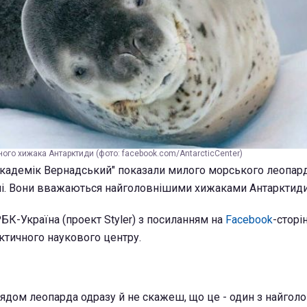
ого хижака Антарктиди (фото: facebook.com/AntarcticCenter)
Академік Вернадський" показали милого морського леопар
ні. Вони вважаються найголовнішими хижаками Антарктиди
БК-Україна (проект Styler) з посиланням на
Facebook
-сторі
ктичного наукового центру.
лядом леопарда одразу й не скажеш, що це - один з найгол