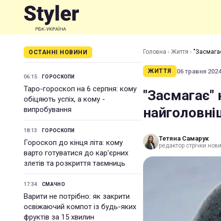
Головна
›
Життя
›
"Засмага
ОСТАННІ НОВИНИ
06 травня 2024 
ЖИТТЯ
06:15
ГОРОСКОПИ
Таро-гороскоп на 6 серпня: кому
"Засмагає"
обіцяють успіх, а кому -
найголовні
випробування
18:13
ГОРОСКОПИ
Тетяна Самарук
Гороскоп до кінця літа: кому
редактор стрічки нов
варто готуватися до кар'єрних
злетів та розкриття таємниць
17:34
СМАЧНО
Варити не потрібно: як закрити
освіжаючий компот із будь-яких
фруктів за 15 хвилин