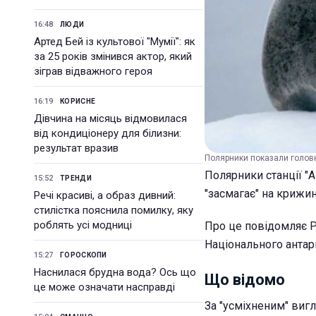
16:48
ЛЮДИ
Артед Бей із культової "Мумії": як
за 25 років змінився актор, який
зіграв відважного героя
16:19
КОРИСНЕ
Дівчина на місяць відмовилася
від кондиціонеру для білизни:
результат вразив
Полярники показали головн
Полярники станції "
15:52
ТРЕНДИ
"засмагає" на крижи
Речі красиві, а образ дивний:
стилістка пояснила помилку, яку
роблять усі модниці
Про це повідомляє Р
Національного антар
15:27
ГОРОСКОПИ
Наснилася брудна вода? Ось що
Що відомо
це може означати насправді
За "усміхненим" виг