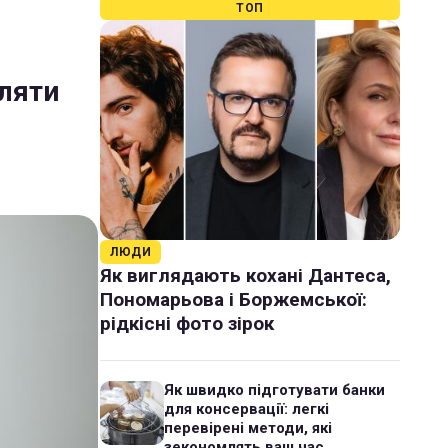
ТОП
вляти
ЛЮДИ
Як виглядають кохані Дантеса,
Пономарьова і Боржемської:
рідкісні фото зірок
Як швидко підготувати банки
для консервації: легкі
перевірені методи, які
зекономлять ваш час