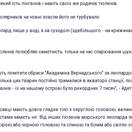
який їсть пінгвінів і навіть своїх же родичів тюленів.
олярників на човні зовсім його не турбувало.
ард лише у воді, а на суходолі (здебільшого - на крижина
юленів полюбляє самотність: тільки на час спарювання шука
уть помітити обриси "Академіка Вернадського" за леопардо
лька цих тварин постійно трималися в акваторії станції, 
вінів - їх на нашому острові було рекордних 7 тисяч", - йдет
ссавці мають довге гладке тіло з округлою головою, вели
стами замість ніг. Від інших тюленів морського леопарда л
-сірою або чорною головою та спиною та білим або світло-с