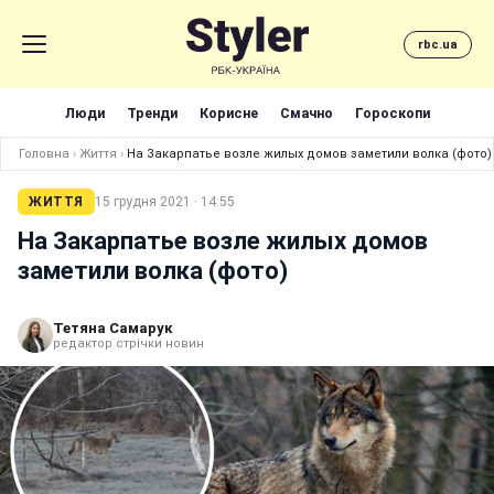
rbc.ua
Люди
Тренди
Корисне
Смачно
Гороскопи
Головна
›
Життя
›
На Закарпатье возле жилых домов заметили волка (фото)
ЖИТТЯ
15 грудня 2021 · 14:55
На Закарпатье возле жилых домов
заметили волка (фото)
Тетяна Самарук
редактор стрічки новин