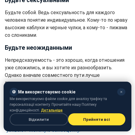
Будьте собой. Ведь сексуальность для каждого
человека понятие индивидуальное. Кому-то по нраву
высокие каблуки и черные чулки, а кому-то - пижама
со слониками.
Будьте неожиданными
Непредсказуемость - это хорошо, когда отношения
уже сложились, и вы хотите их разнообразить.
Однако вначале совместного пути лучше
воздержаться от неожиданных поступков, вас
просто могут не понять.
🍪
Ми використовуємо cookie
✕
Ми використовуємо файли cookie для аналізу трафіку та
Ранее мы писали также, что
психологи перечислили
персоналізації контенту. Прочитайте нашу Політику
ложные признаки "большой любви".
конфіденційності.
Детальніше
Відхилити
Прийняти всі
Также эксперты назвали
типы мужчин, которые
"убивают" женскую самооценку.