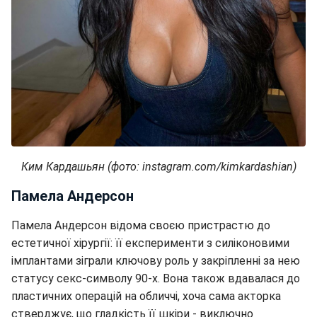
Ким Кардашьян (фото: instagram.com/kimkardashian)
Памела Андерсон
Памела Андерсон відома своєю пристрастю до
естетичної хірургії: її експерименти з силіконовими
імплантами зіграли ключову роль у закріпленні за нею
статусу секс-символу 90-х. Вона також вдавалася до
пластичних операцій на обличчі, хоча сама акторка
стверджує, що гладкість її шкіри - виключно