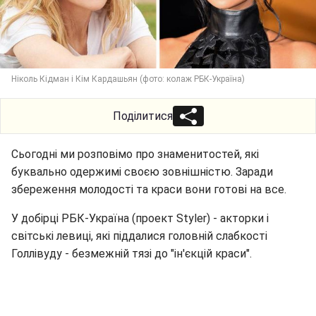
Ніколь Кідман і Кім Кардашьян (фото: колаж РБК-Україна)
Поділитися
Сьогодні ми розповімо про знаменитостей, які
буквально одержимі своєю зовнішністю. Заради
збереження молодості та краси вони готові на все.
У добірці РБК-Україна (проект Styler) - акторки і
світські левиці, які піддалися головній слабкості
Голлівуду - безмежній тязі до "ін'єкцій краси".