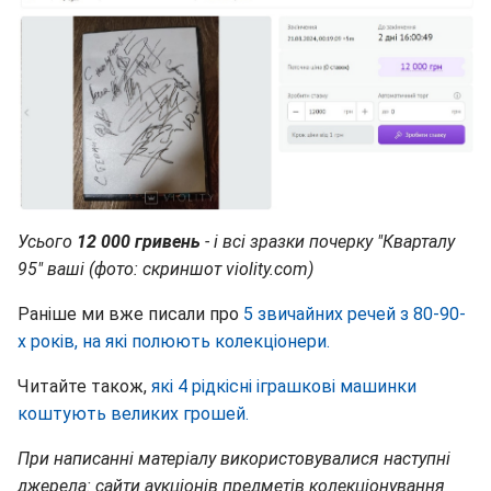
Усього
12 000 гривень
- і всі зразки почерку "Кварталу
95" ваші (фото: скриншот violity.com)
Раніше ми вже писали про
5 звичайних речей з 80-90-
х років, на які полюють колекціонери.
Читайте також,
які 4 рідкісні іграшкові машинки
коштують великих грошей.
При написанні матеріалу використовувалися наступні
джерела: сайти аукціонів предметів колекціонування