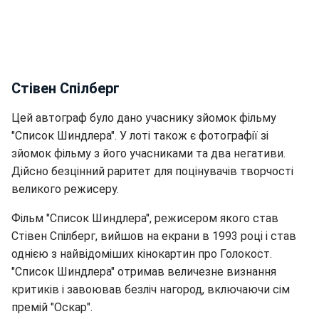
Стівен Спілберг
Цей автограф було дано учаснику зйомок фільму
"Список Шиндлера". У лоті також є фотографії зі
зйомок фільму з його учасниками та два негативи.
Дійсно безцінний раритет для поцінувачів творчості
великого режисеру.
Фільм "Список Шиндлера", режисером якого став
Стівен Спілберг, вийшов на екрани в 1993 році і став
однією з найвідоміших кінокартин про Голокост.
"Список Шиндлера" отримав величезне визнання
критиків і завоював безліч нагород, включаючи сім
премій "Оскар".