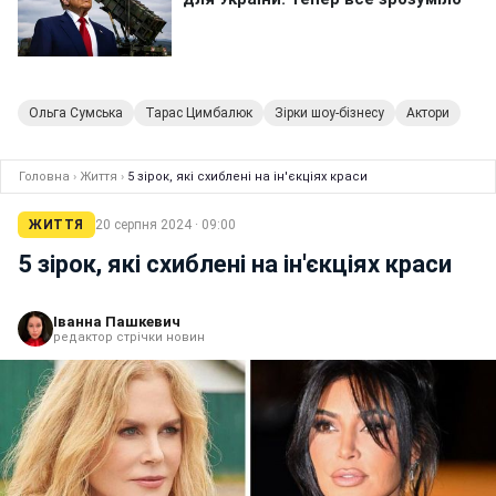
Ольга Сумська
Тарас Цимбалюк
Зірки шоу-бізнесу
Актори
Головна
›
Життя
›
5 зірок, які схиблені на ін'єкціях краси
ЖИТТЯ
20 серпня 2024 · 09:00
5 зірок, які схиблені на ін'єкціях краси
Іванна Пашкевич
редактор стрічки новин