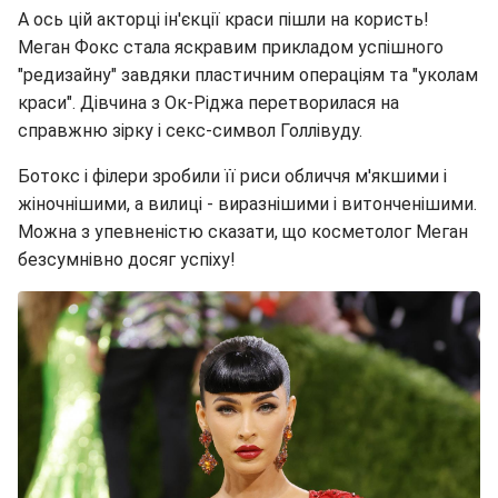
А ось цій акторці ін'єкції краси пішли на користь!
Меган Фокс стала яскравим прикладом успішного
"редизайну" завдяки пластичним операціям та "уколам
краси". Дівчина з Ок-Ріджа перетворилася на
справжню зірку і секс-символ Голлівуду.
Ботокс і філери зробили її риси обличчя м'якшими і
жіночнішими, а вилиці - виразнішими і витонченішими.
Можна з упевненістю сказати, що косметолог Меган
безсумнівно досяг успіху!