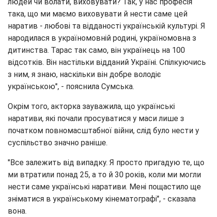
людей чи волати, виховувати? Так, у нас професія
така, що ми маємо виховувати й нести саме цей
наратив - любові та відданості українській культурі. Я
народилася в україномовній родині, україномовна з
дитинства. Тарас так само, він українець на 100
відсотків. Він настільки відданий Україні. Спілкуючись
з ним, я знаю, наскільки він добре володіє
українською", - пояснила Сумська.
Окрім того, акторка зауважила, що українські
наративи, які почали просуватися у маси лише з
початком повномасштабної війни, слід було нести у
суспільство значно раніше.
"Все залежить від випадку. Я просто пригадую те, що
ми втратили понад 25, а то й 30 років, коли ми могли
нести саме українські наративи. Мені пощастило ще
зніматися в українському кінематографі", - сказала
вона.