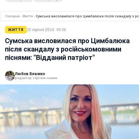
Головна
›
Життя
›
Сумська висловилася про Цимбалюка після скандалу з ро
ЖИТТЯ
20 серпня 2024 · 09:36
Сумська висловилася про Цимбалюка
після скандалу з російськомовними
піснями: "Відданий патріот"
Любов Блажко
редактор стрічки новин