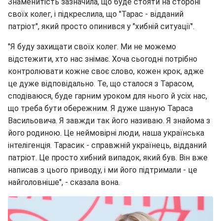
Знаменитість зазначила, що буде стояти на стороні
своїх колег, і підкреслила, що "Тарас - відданий
патріот", який просто опинився у "хибній ситуації".
"Я буду захищати своїх колег. Ми не можемо
відстежити, хто нас знімає. Хоча сьогодні потрібно
контролювати кожне своє слово, кожен крок, адже
це дуже відповідально. Те, що сталося з Тарасом,
сподіваюся, буде гарним уроком для нього й усіх нас,
що треба бути обережним. Я дуже шаную Тараса
Васильовича. Я завжди так його називаю. Я знайома з
його родиною. Це неймовірні люди, наша українська
інтелігенція. Тарасик - справжній українець, відданий
патріот. Це просто хибний випадок, який був. Він вже
написав з цього приводу, і ми його підтримали - це
найголовніше", - сказала вона.