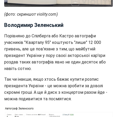
(фото: скриншот violity.com)
Володимир Зеленський
Порівняно до Спілберга або Кастро автографи
учасників "Кварталу 95" коштують "лише" 12 000
гривень, але це пов'язане з тим, що майбутній
президент України у пору своєї акторської кар'єри
роздав таких автографів явно не один десяток або
навіть сотню.
Так чи інакше, якщо хтось бажає купити розпис
президента України - це можна зробити за доволі
скромні гроші. А ще й диск з концертом разом йде -
можна подивитися та посміятися.