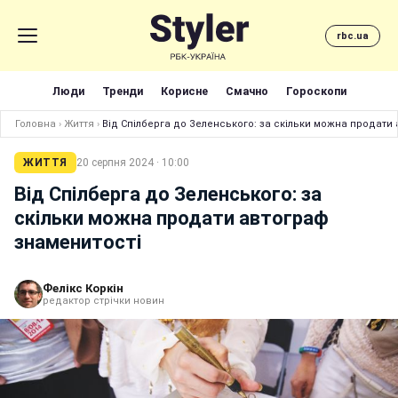
rbc.ua
Люди
Тренди
Корисне
Смачно
Гороскопи
Головна
›
Життя
›
Від Спілберга до Зеленського: за скільки можна продати
ЖИТТЯ
20 серпня 2024 · 10:00
Від Спілберга до Зеленського: за
скільки можна продати автограф
знаменитості
Фелікс Коркін
редактор стрічки новин