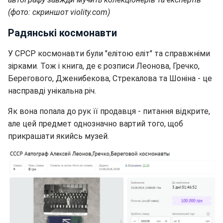
(фото: скриншот violity.com)
Радянські космонавти
У СРСР космонавти були "елітою еліт" та справжніми
зірками. Тож і книга, де є розписи Леонова, Гречко,
Берегового, Дженибекова, Стрекалова та Шоніна - це
насправді унікальна річ.
Як вона попала до рук її продавця - питання відкрите,
але цей предмет однозначно вартий того, щоб
прикрашати якийсь музей.