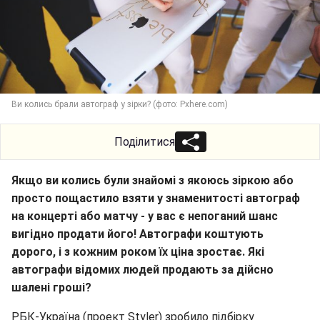
Ви колись брали автограф у зірки? (фото: Pxhere.com)
Поділитися
Якщо ви колись були знайомі з якоюсь зіркою або
просто пощастило взяти у знаменитості автограф
на концерті або матчу - у вас є непоганий шанс
вигідно продати його! Автографи коштують
дорого, і з кожним роком їх ціна зростає. Які
автографи відомих людей продають за дійсно
шалені гроші?
РБК-Україна (проект Styler) зробило підбірку