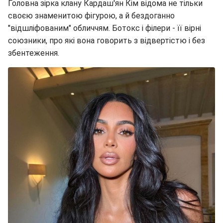
Головна зірка клану Кардаш'ян Кім відома не тільки
своєю знаменитою фігурою, а й бездоганно
"відшліфованим" обличчям. Ботокс і філери - її вірні
союзники, про які вона говорить з відвертістю і без
збентеження.