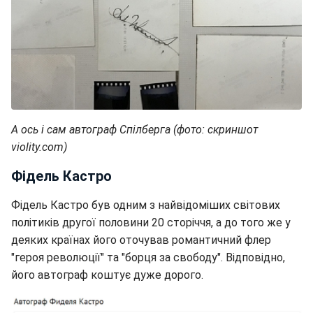
А ось і сам автограф Спілберга (фото: скриншот
violity.com)
Фідель Кастро
Фідель Кастро був одним з найвідоміших світових
політиків другої половини 20 сторіччя, а до того же у
деяких країнах його оточував романтичний флер
"героя революції" та "борця за свободу". Відповідно,
його автограф коштує дуже дорого.