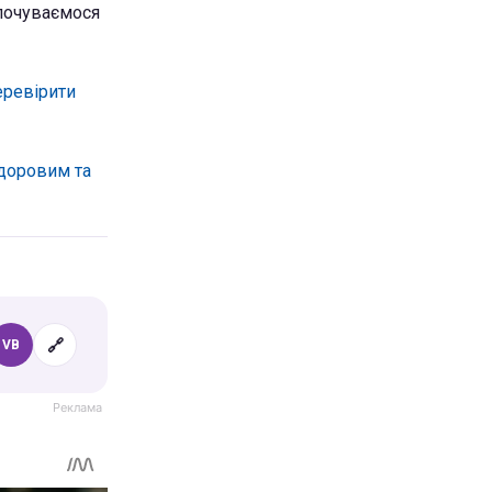
 почуваємося
еревірити
здоровим та
🔗
VB