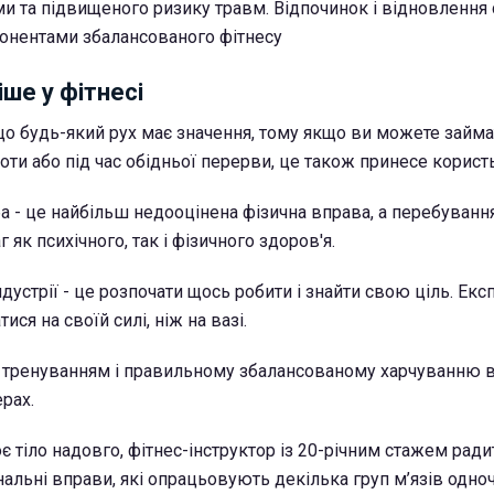
и та підвищеного ризику травм. Відпочинок і відновлення 
нентами збалансованого фітнесу
ше у фітнесі
що будь-який рух має значення, тому якщо ви можете займа
боти або під час обідньої перерви, це також принесе користь
а - це найбільш недооцінена фізична вправа, а перебуванн
 як психічного, так і фізичного здоров'я.
дустрії - це розпочати щось робити і знайти свою ціль. Екс
ся на своїй силі, ніж на вазі.
 тренуванням і правильному збалансованому харчуванню в
ерах.
 тіло надовго, фітнес-інструктор із 20-річним стажем ради
альні вправи, які опрацьовують декілька груп м’язів одноч