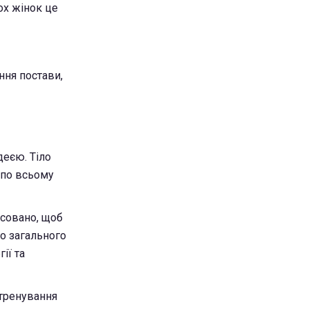
ох жінок це
ння постави,
деєю. Тіло
о по всьому
нсовано, щоб
о загального
ії та
етренування