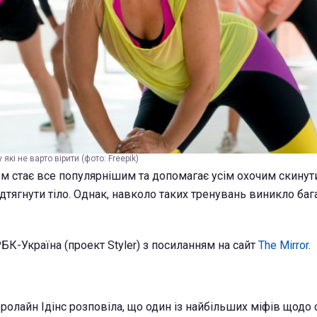
які не варто вірити (фото: Freepik)
 ​​стає все популярнішим та допомагає усім охочим скинут
ідтягнути тіло. Однак, навколо таких тренувань виникло багат
БК-Україна (проект Styler) з посиланням на сайт
The Mirror
.
ролайн Ідінс розповіла, що о
дин із найбільших міфів щодо