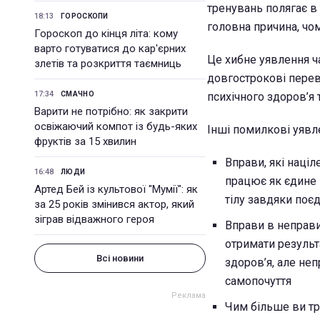
тренувань полягає в 
18:13
ГОРОСКОПИ
головна причина, чо
Гороскоп до кінця літа: кому
варто готуватися до кар'єрних
Це хибне уявлення ча
злетів та розкриття таємниць
довгострокові перева
17:34
СМАЧНО
психічного здоров’я
Варити не потрібно: як закрити
освіжаючий компот із будь-яких
Інші помилкові уявле
фруктів за 15 хвилин
Вправи, які націл
16:48
ЛЮДИ
працює як єдине ц
Артед Бей із культової "Мумії": як
тілу завдяки поє
за 25 років змінився актор, який
зіграв відважного героя
Вправи в неправи
отримати результ
Всі новини
здоров’я, але неп
самопочуття
Чим більше ви тр