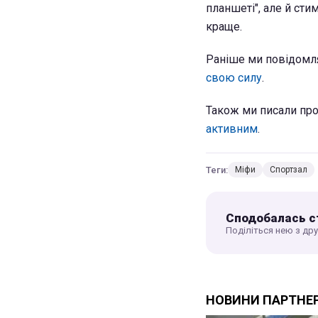
планшеті", але й ст
краще.
Раніше ми повідомл
свою силу
.
Також ми писали пр
активним
.
Теги:
Міфи
Спортзал
Сподобалась с
Поділіться нею з др