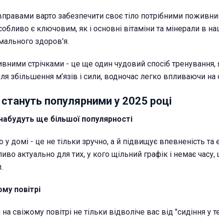
вправами варто забезпечити своє тіло потрібними поживн
обливо є ключовим, як і основні вітаміни та мінерали в на
имального здоров'я.
ивними стрічками - це ще один чудовий спосіб тренування,
ля збільшення м’язів і сили, водночас легко впливаючи на 
 стануть популярними у 2025 році
набудуть ще більшої популярності
у домі - це не тільки зручно, а й підвищує впевненість та
иво актуально для тих, у кого щільний графік і немає часу,
.
му повітрі
на свіжому повітрі не тільки відволіче вас від "сидіння у т