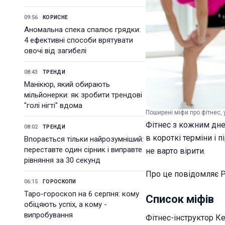
09:56
КОРИСНЕ
Аномальна спека спалює грядки:
4 ефективні способи врятувати
овочі від загибелі
08:43
ТРЕНДИ
Манікюр, який обирають
мільйонерки: як зробити трендові
"голі нігті" вдома
Поширені міфи про фітнес, у 
Фітнес з кожним днем
08:02
ТРЕНДИ
в короткі терміни і п
Впорається тільки найрозумніший:
переставте один сірник і виправте
не варто вірити.
рівняння за 30 секунд
Про це повідомляє Р
06:15
ГОРОСКОПИ
Таро-гороскоп на 6 серпня: кому
Список міфів
обіцяють успіх, а кому -
випробування
Фітнес-інструктор Ке