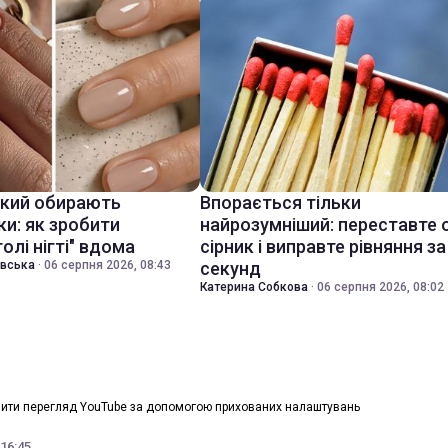
який обирають
Впорається тільки
ки: як зробити
найрозумніший: переставте 
голі нігті" вдома
сірник і виправте рівняння за
івська
·
06 серпня 2026, 08:43
секунд
Катерина Собкова
·
06 серпня 2026, 08:02
шити перегляд YouTube за допомогою прихованих налаштувань
 16:45