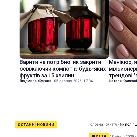
Варити не потрібно: як закрити
Манікюр, 
освіжаючий компот із будь-яких
мільйонер
фруктів за 15 хвилин
трендові "
Людмила Жукова
·
05 серпня 2026, 17:34
Наталя Крижан
Головна
›
Життя
›
Як поліп
ОСТАННІ НОВИНИ
13 січня 2025 ·
ЖИТТЯ