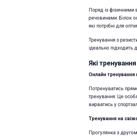
Поряд із фізичними 
речовинами. Білок ос
які потрібні для опт
Тренування з резист
ідеально підходить д
Які тренування
Онлайн тренування 
Потренуватись прямо 
тренування. Це особл
вирватись у спортзал
Тренування на свіжо
Прогулянка з другом 