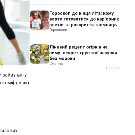
Гороскоп до кінця літа: кому
варто готуватися до кар'єрних
злетів та розкриття таємниць
Гороскопи
Лінивий рецепт огірків на
зиму: секрет хрусткої закуски
без мороки
Смачно
и зайву вагу
о міфі, у які
 силових