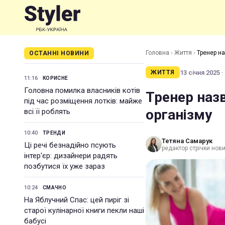
Головна
›
Життя
›
Тренер на
ОСТАННІ НОВИНИ
13 січня 2025 ·
ЖИТТЯ
11:16
КОРИСНЕ
Головна помилка власників котів
Тренер назв
під час розміщення лотків: майже
організму
всі її роблять
10:40
ТРЕНДИ
Тетяна Самарук
Ці речі безнадійно псують
редактор стрічки нов
інтер'єр: дизайнери радять
позбутися їх уже зараз
10:24
СМАЧНО
На Яблучний Спас: цей пиріг зі
старої кулінарної книги пекли наші
бабусі