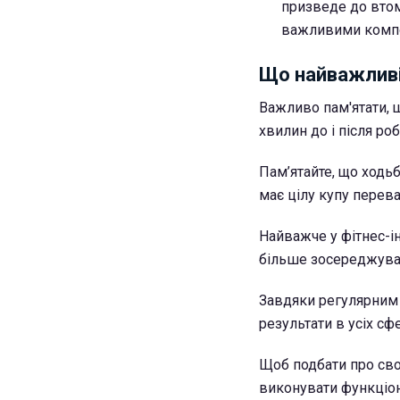
призведе до втом
важливими компо
Що найважливі
Важливо пам'ятати, 
хвилин до і після ро
Пам’ятайте, що ходьб
має цілу купу переваг
Найважче у фітнес-ін
більше зосереджувати
Завдяки регулярним
результати в усіх сф
Щоб подбати про своє
виконувати функціон