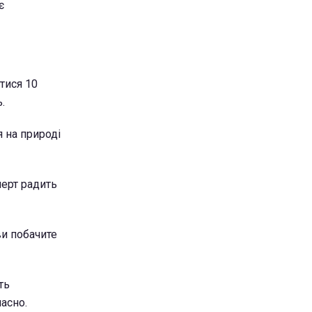
є
тися 10
.
я на природі
перт радить
и побачите
ть
асно.