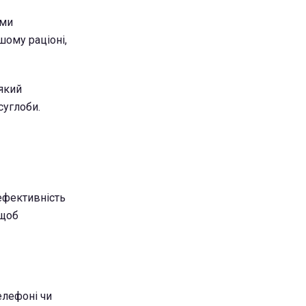
ими
шому раціоні,
 який
суглоби.
 ефективність
 щоб
елефоні чи