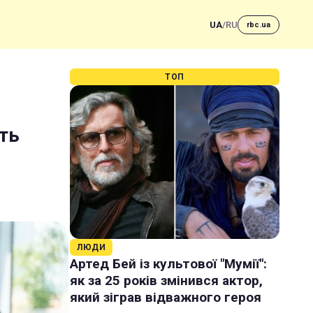
UA
/
RU
rbc.ua
ТОП
ть
ЛЮДИ
Артед Бей із культової "Мумії":
як за 25 років змінився актор,
який зіграв відважного героя