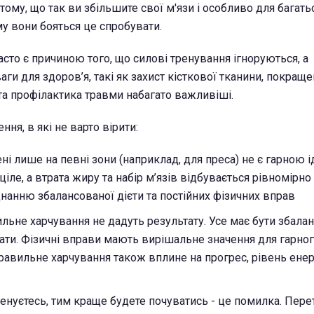
тому, що так ви збільшите свої м'язи і особливо для багать
му вони бояться це спробувати.
сто є причиною того, що силові тренування ігноруються, а
ги для здоров’я, такі як захист кісткової тканини, покраще
 та профілактика травми набагато важливіші.
ння, в які не варто вірити:
ені лише на певні зони (наприклад, для преса) не є гарною і
іле, а втрата жиру та набір м’язів відбувається рівномірн
днанню збалансованої дієти та постійних фізичних вправ
льне харчування не дадуть результату. Усе має бути збала
ати. Фізичні вправи мають вирішальне значення для гарног
равильне харчування також вплине на прогрес, рівень енерг
енуєтесь, тим краще будете почуватись - це помилка. Пер