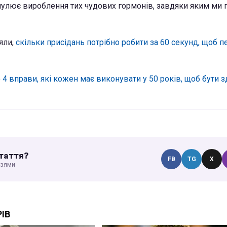
имулює вироблення тих чудових гормонів, завдяки яким ми
яли,
скільки присідань потрібно робити за 60 секунд, щоб п
о
4 вправи, які кожен має виконувати у 50 років, щоб бути 
таття?
FB
TG
X
узями