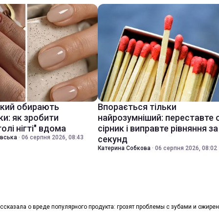
який обирають
Впорається тільки
ки: як зробити
найрозумніший: переставте 
голі нігті" вдома
сірник і виправте рівняння за
івська
·
06 серпня 2026, 08:43
секунд
Катерина Собкова
·
06 серпня 2026, 08:02
ассказала о вреде популярного продукта: грозят проблемы с зубами и ожире