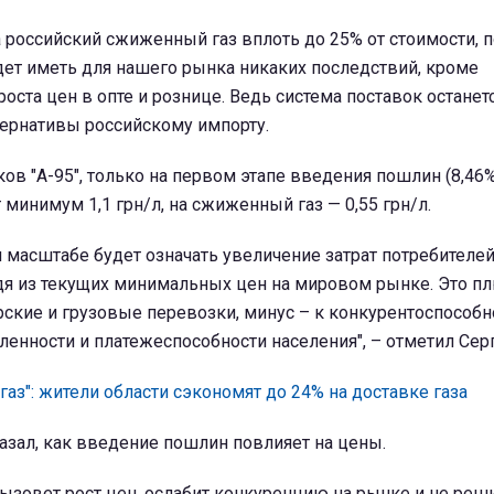
 российский сжиженный газ вплоть до 25% от стоимости, 
дет иметь для нашего рынка никаких последствий, кроме
оста цен в опте и рознице. Ведь система поставок остане
ьтернативы российскому импорту.
ов "А-95", только на первом этапе введения пошлин (8,46%
 минимум 1,1 грн/л, на сжиженный газ — 0,55 грн/л.
 масштабе будет означать увеличение затрат потребителей 
одя из текущих минимальных цен на мировом рынке. Это п
ские и грузовые перевозки, минус – к конкурентоспособн
енности и платежеспособности населения", – отметил Сер
аз": жители области сэкономят до 24% на доставке газа
азал, как введение пошлин повлияет на цены.
ызовет рост цен, ослабит конкуренцию на рынке и не реш