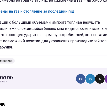
имерно на гривну за литр, на сжиженный газ – на 50-60 ко
цены на газ и отопление за последний год
ации с большими объемами импорта топлива нарушать
ошлинами сложившийся баланс мне видится сомнительны
, что рост цен ударит по карману потребителей, этот негат
т возможный позитив для украинских производителей топл
арунич.
изпаливо
таття?
FB
TG
X
узями