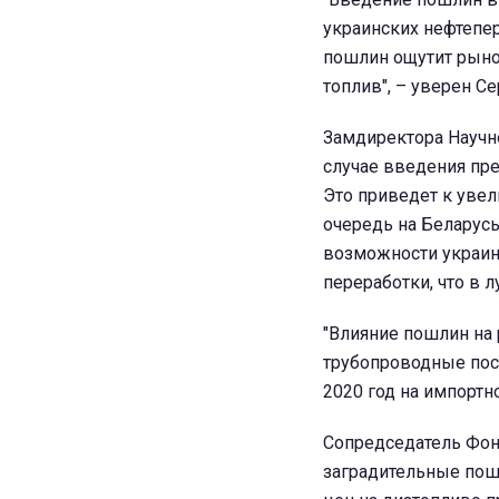
украинских нефтепе
пошлин ощутит рынок
топлив", – уверен С
Замдиректора Научно
случае введения пр
Это приведет к увел
очередь на Беларусь
возможности украин
переработки, что в 
"Влияние пошлин на 
трубопроводные пос
2020 год на импортн
Сопредседатель Фонд
заградительные пош