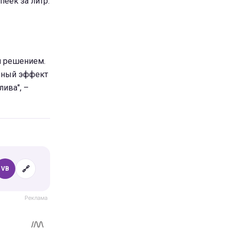
пеек за литр.
м решением.
ивный эффект
ива", –
🔗
VB