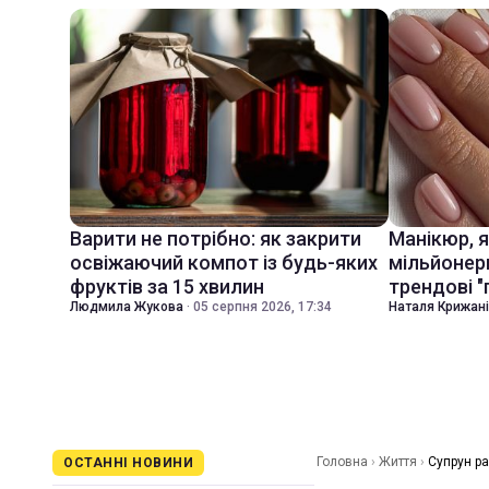
Варити не потрібно: як закрити
Манікюр, 
освіжаючий компот із будь-яких
мільйонер
фруктів за 15 хвилин
трендові "
Людмила Жукова
·
05 серпня 2026, 17:34
Наталя Крижан
Головна
›
Життя
›
Супрун р
ОСТАННІ НОВИНИ