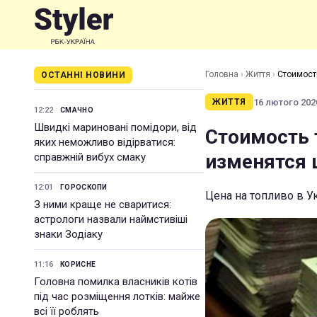
Головна
›
Життя
›
Стоимость
ОСТАННІ НОВИНИ
16 лютого 2020
ЖИТТЯ
12:22
СМАЧНО
Швидкі мариновані помідори, від
Стоимость 
яких неможливо відірватися:
изменятся
справжній вибух смаку
12:01
ГОРОСКОПИ
Цена на топливо в 
З ними краще не сваритися:
астрологи назвали наймстивіші
знаки Зодіаку
11:16
КОРИСНЕ
Головна помилка власників котів
під час розміщення лотків: майже
всі її роблять