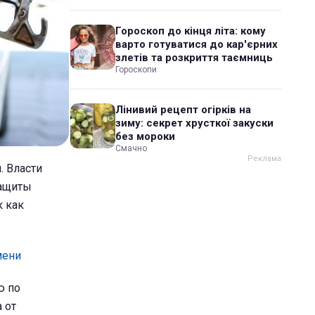
Гороскоп до кінця літа: кому
варто готуватися до кар'єрних
злетів та розкриття таємниць
Гороскопи
Лінивий рецепт огірків на
зиму: секрет хрусткої закуски
без мороки
Смачно
. Власти
ащиты
к как
мени
ю по
 от