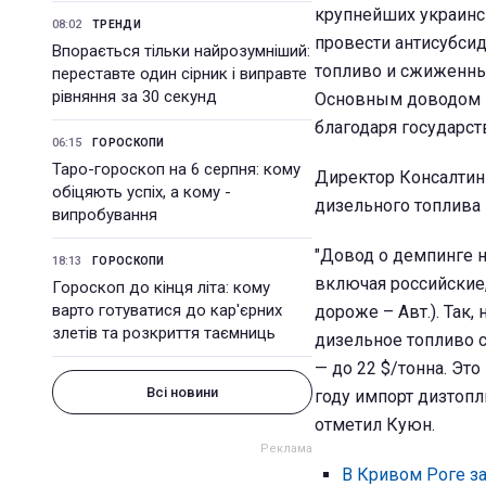
крупнейших украинс
08:02
ТРЕНДИ
провести антисубси
Впорається тільки найрозумніший:
топливо и сжиженный
переставте один сірник і виправте
рівняння за 30 секунд
Основным доводом п
благодаря государс
06:15
ГОРОСКОПИ
Таро-гороскоп на 6 серпня: кому
Директор Консалтинг
обіцяють успіх, а кому -
дизельного топлива 
випробування
"Довод о демпинге н
18:13
ГОРОСКОПИ
включая российские,
Гороскоп до кінця літа: кому
варто готуватися до кар'єрних
дороже – Авт.). Так
злетів та розкриття таємниць
дизельное топливо с
— до 22 $/тонна. Это
Всі новини
году импорт дизтопл
отметил Куюн.
В Кривом Роге з