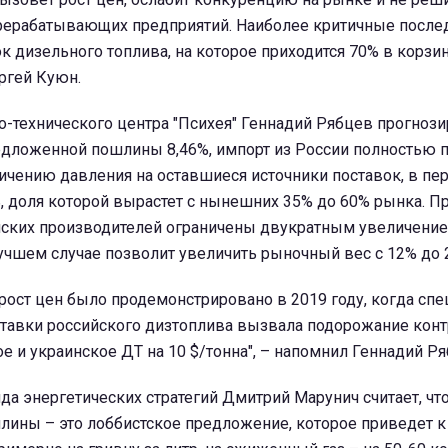
рерабатывающих предприятий. Наиболее критичные после
 дизельного топлива, на которое приходится 70% в корзи
ергей Куюн.
-технического центра "Психея" Геннадий Рябцев прогнозир
едложенной пошлины 8,46%, импорт из России полностью п
ичению давления на оставшиеся источники поставок, в пе
, доля которой вырастет с нынешних 35% до 60% рынка. П
ских производителей ограничены двукратным увеличени
лучшем случае позволит увеличить рыночный вес с 12% до 
рост цен было продемонстрировано в 2019 году, когда сп
тавки российского дизтоплива вызвала подорожание конт
ое и украинское ДТ на 10 $/тонна", – напомнил Геннадий Ря
а энергетических стратегий Дмитрий Марунич считает, чт
лины – это лоббистское предложение, которое приведет