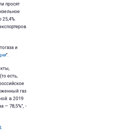
ли просят
дизельное
 25,4%.
экспортеров
тогаза и
дня
".
кты,
то есть,
 российское
иженный газ
ной: в 2019
 — 78,5%", -
д