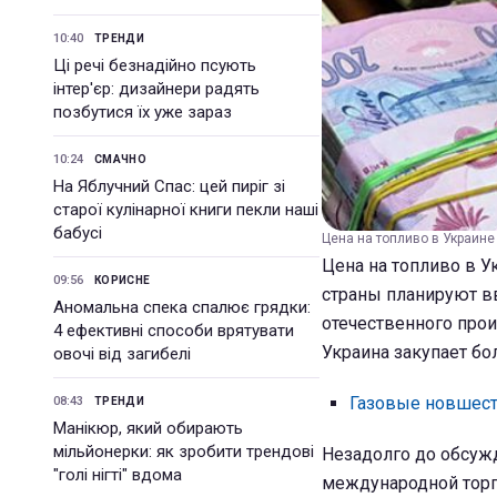
10:40
ТРЕНДИ
Ці речі безнадійно псують
інтер'єр: дизайнери радять
позбутися їх уже зараз
10:24
СМАЧНО
На Яблучний Спас: цей пиріг зі
старої кулінарної книги пекли наші
бабусі
Цена на топливо в Украине
Цена на топливо в У
09:56
КОРИСНЕ
страны планируют 
Аномальна спека спалює грядки:
отечественного прои
4 ефективні способи врятувати
Украина закупает бо
овочі від загибелі
Газовые новшест
08:43
ТРЕНДИ
Манікюр, який обирають
мільйонерки: як зробити трендові
Незадолго до обсу
"голі нігті" вдома
международной торг