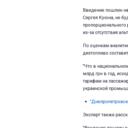
Введение пошлин на
Сергея Куюна, не бу
пропорционального р
из-за отсутствия ал
По оценкам аналитик
дизтопливо составит
"Что в национальном
млрд грн в год, исх
тарифам на пассажир
украинской промышл
"Днепропетровскг
Эксперт также расск
"Введение пошлин в