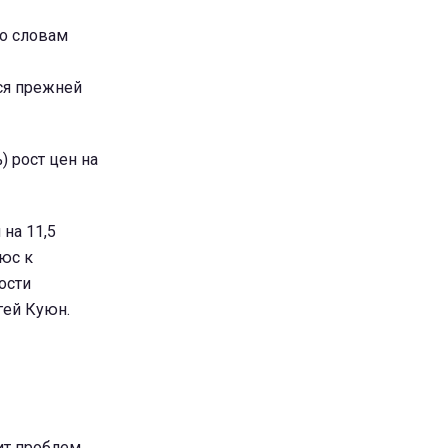
по словам
тся прежней
) рост цен на
на 11,5
люс к
ости
гей Куюн.
ит проблем