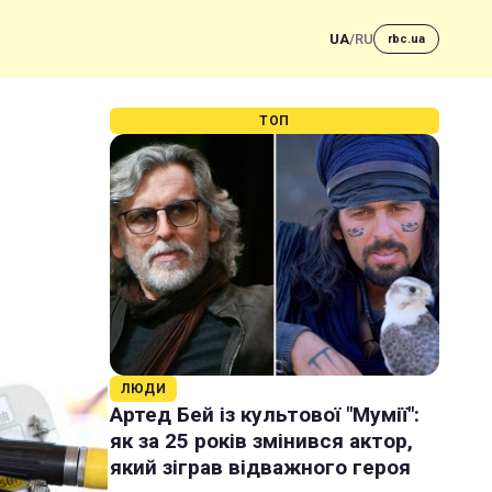
UA
/
RU
rbc.ua
ТОП
ЛЮДИ
Артед Бей із культової "Мумії":
як за 25 років змінився актор,
який зіграв відважного героя