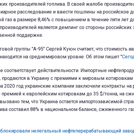
ких производителей топлива. В своей жалобе производите
диарное расследование и ввести пошлины на российское 
 газ в размере 8,46% с повышением в течение пяти лет до
роизводителей является демпинг со стороны российских 
твенной поддержке.
овой группы "А-95" Сергей Куюн считает, что стоимость ав
находится на среднемировом уровне. Об этом пишет "
Сего
е соответствует действительности. Импортные нефтепроду
 продаются в Украину с премиями к мировым котировкам (
, на 2020 год украинские компании заключили контракты на
 премией к европейским котировкам до 35 $/тонна, на сж
 вызвано тем, что Украина остается импортозависимой стра
ива составил 88% в национальном балансе, сжиженного газа
аблокировали нелегальный нефтеперерабатывающий заво