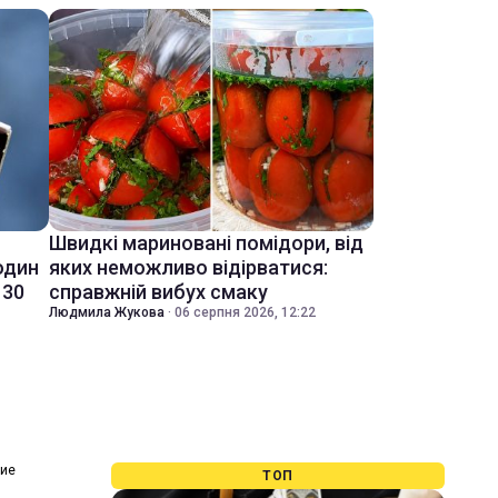
Швидкі мариновані помідори, від
один
яких неможливо відірватися:
 30
справжній вибух смаку
Людмила Жукова
·
06 серпня 2026, 12:22
ние
ТОП