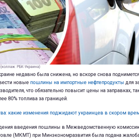
 (коллаж: РБК-Украина)
краине недавно была снижена, но вскоре снова поднимется
ввести новые
пошлины на импортные нефтепродукты
для з
зводителя, что обязательно повысит цены на заправках, та
лее 80% топлива за границей.
ва: какие изменения поджидают украинцев в скором вре
ждения введения пошлины в Межведомственную комисси
овле (МКМТ) при Минэкономразвития была подана жалоба