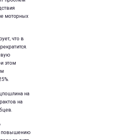
дствия
не моторных
ует, что в
рекратится.
рвую
ри этом
ем
25%.
ецпошлина на
рактов на
бцев.
о
 к повышению