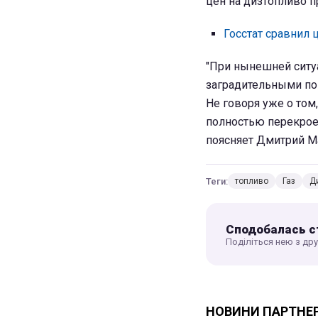
цен на дизтопливо пр
Госстат сравнил 
"При нынешней ситу
заградительными п
Не говоря уже о том
полностью перекрое
поясняет Дмитрий М
Теги:
топливо
Газ
Д
Сподобалась с
Поділіться нею з др