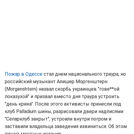
Пожар в Одессе
стал днем национального траура, но
российский музыкант Алишер Моргенштерн
(Morgenshtern) назвал скорбь украинцев "гове**ой
показухой" и призвал вместо дня траура устроить
"день крика". После этого активисты принесли под
клуб Palladium шины, разрисовали двери надписями
"Сепарклуб закрыт", устроили внутри погром и
заставили владельца заведения извиниться. Об этом
пишут местные издания.