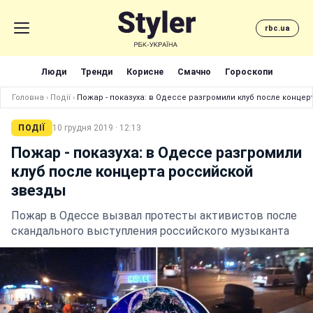
rbc.ua
Люди
Тренди
Корисне
Смачно
Гороскопи
Головна
›
Події
›
Пожар - показуха: в Одессе разгромили клуб после конце
ПОДІЇ
10 грудня 2019 · 12:13
Пожар - показуха: в Одессе разгромили
клуб после концерта российской
звезды
Пожар в Одессе вызвал протесты активистов после
скандального выступления российского музыканта