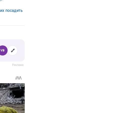
 их посадить
🔗
VB