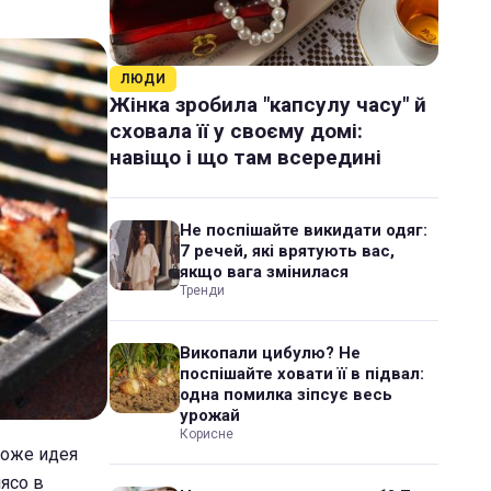
ЛЮДИ
Жінка зробила "капсулу часу" й
сховала її у своєму домі:
навіщо і що там всередині
Не поспішайте викидати одяг:
7 речей, які врятують вас,
якщо вага змінилася
Тренди
Викопали цибулю? Не
поспішайте ховати її в підвал:
одна помилка зіпсує весь
урожай
Корисне
тоже идея
ясо в