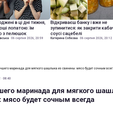
джені в ці дні тижня,
Відкриваєш банку і вже не
оші лопатою: їм
зупинитися: як закрити каба
о з пелюшок
соусі сацебелі
івська
·
06 серпня 2026, 20:59
Катерина Собкова
·
06 серпня 2026, 20:12
учшего маринада для мягкого шашлыка из свинины: мясо будет сочным все
· 08:40
шего маринада для мягкого ша
: мясо будет сочным всегда