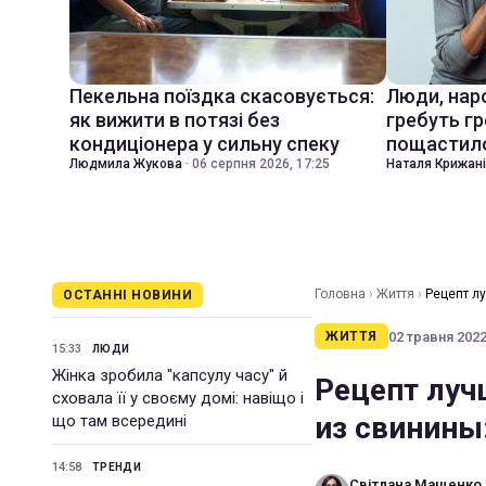
Пекельна поїздка скасовується:
Люди, наро
як вижити в потязі без
гребуть гр
кондиціонера у сильну спеку
пощастил
Людмила Жукова
·
06 серпня 2026, 17:25
Наталя Крижан
Головна
›
Життя
›
Рецепт л
ОСТАННІ НОВИНИ
02 травня 2022 
ЖИТТЯ
15:33
ЛЮДИ
Жінка зробила "капсулу часу" й
Рецепт луч
сховала її у своєму домі: навіщо і
из свинины
що там всередині
14:58
ТРЕНДИ
Світлана Мащенко