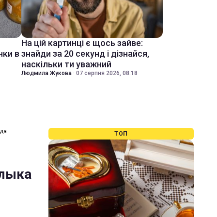
На цій картинці є щось зайве:
чки в
знайди за 20 секунд і дізнайся,
наскільки ти уважний
Людмила Жукова
·
07 серпня 2026, 08:18
гда
ТОП
шлыка