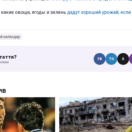
, какие овощи, ягоды и зелень
дадут хороший урожай, если
ий календар
таття?
FB
TG
X
узями