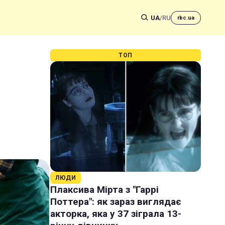
UA
/
RU
rbc.ua
ТОП
ЛЮДИ
Плаксива Мірта з "Гаррі
Поттера": як зараз виглядає
акторка, яка у 37 зіграла 13-