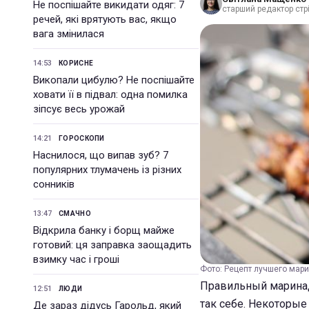
Не поспішайте викидати одяг: 7
старший редактор стрі
речей, які врятують вас, якщо
вага змінилася
14:53
КОРИСНЕ
Викопали цибулю? Не поспішайте
ховати її в підвал: одна помилка
зіпсує весь урожай
14:21
ГОРОСКОПИ
Наснилося, що випав зуб? 7
популярних тлумачень із різних
сонників
13:47
СМАЧНО
Відкрила банку і борщ майже
готовий: ця заправка заощадить
взимку час і гроші
Фото: Рецепт лучшего мари
Правильный маринад 
12:51
ЛЮДИ
так себе. Некоторые
Де зараз дідусь Гарольд, який