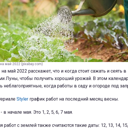
на май 2022 (pixabay.com)
а май 2022 расскажет, что и когда стоит сажать и сеять в
ми Луны, чтобы получить хороший урожай. В этом календар
ть неблагоприятные, когда работы в саду и огороде под зап
териале
Styler
график работ на последний месяц весны.
и
- в начале мая. Это 1, 2, 5, 6, 7 мая.
я работ с землей также считаются такие даты: 12, 13, 14, 15, 