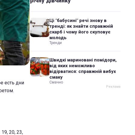
річну дівчинку
Ці "бабусині" речі знову в
тренді: як знайти справжній
скарб і чому його скуповує
молодь
Тренди
Швидкі мариновані помідори,
від яких неможливо
відірватися: справжній вибух
смаку
е есть дни
Смачно
ретом.
19, 20, 23,