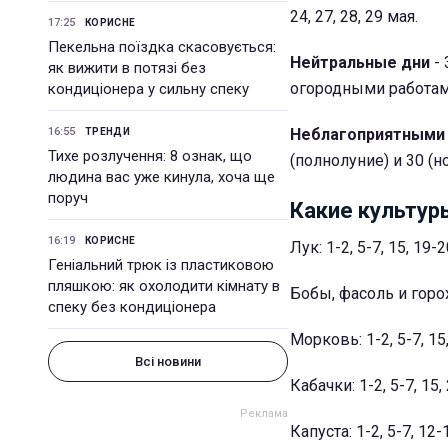
24, 27, 28, 29 мая.
17:25
КОРИСНЕ
Пекельна поїздка скасовується:
Нейтральные дни
-
як вижити в потязі без
огородными работам
кондиціонера у сильну спеку
16:55
Неблагоприятным
ТРЕНДИ
Тихе розлучення: 8 ознак, що
(полнолуние) и 30 (н
людина вас уже кинула, хоча ще
поруч
Какие культур
16:19
КОРИСНЕ
Лук: 1-2, 5-7, 15, 19-
Геніальний трюк із пластиковою
пляшкою: як охолодити кімнату в
Бобы, фасоль и горох:
спеку без кондиціонера
Морковь: 1-2, 5-7, 15
Всі новини
Кабачки: 1-2, 5-7, 15,
Капуста: 1-2, 5-7, 12-