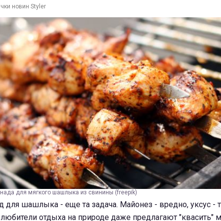
чки новин Styler
нада для мягкого шашлыка из свинины (freepik)
для шашлыка - еще та задача. Майонез - вредно, уксус - 
 любители отдыха на природе даже предлагают "квасить" м