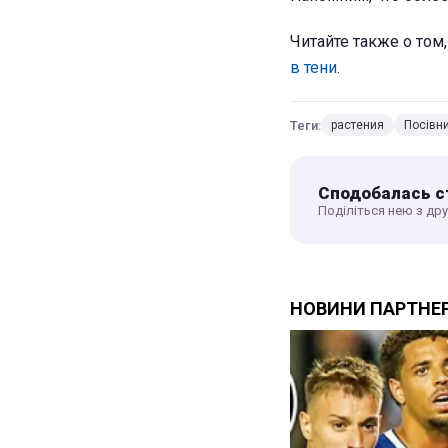
Читайте также о том
в тени
.
Теги:
растения
Посівн
Сподобалась с
Поділіться нею з др