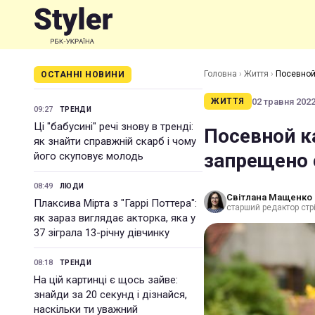
Головна
›
Життя
›
Посевной
ОСТАННІ НОВИНИ
02 травня 2022 
ЖИТТЯ
09:27
ТРЕНДИ
Ці "бабусині" речі знову в тренді:
Посевной к
як знайти справжній скарб і чому
запрещено 
його скуповує молодь
08:49
ЛЮДИ
Світлана Мащенко
Плаксива Мірта з "Гаррі Поттера":
старший редактор стрі
як зараз виглядає акторка, яка у
37 зіграла 13-річну дівчинку
08:18
ТРЕНДИ
На цій картинці є щось зайве:
знайди за 20 секунд і дізнайся,
наскільки ти уважний