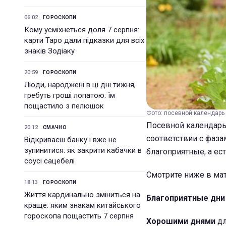
06:02
ГОРОСКОПИ
Кому усміхнеться доля 7 серпня:
карти Таро дали підказки для всіх
знаків Зодіаку
20:59
ГОРОСКОПИ
Люди, народжені в ці дні тижня,
гребуть гроші лопатою: їм
пощастило з пелюшок
Фото: посевной календарь 
Посевной календарь н
20:12
СМАЧНО
соответствии с фаза
Відкриваєш банку і вже не
зупинитися: як закрити кабачки в
благоприятные, а ес
соусі сацебелі
Смотрите ниже в ма
18:13
ГОРОСКОПИ
Життя кардинально зміниться на
Благоприятные дн
краще: яким знакам китайського
гороскопа пощастить 7 серпня
Хорошими днями
дл