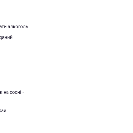
ати алкоголь.
одяний
 на сосні -
жай.