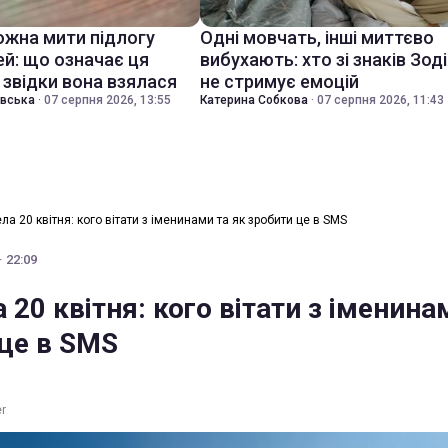
ожна мити підлогу
Одні мовчать, інші миттєво
ей: що означає ця
вибухають: хто зі знаків Зод
 звідки вона взялася
не стримує емоцій
івська
·
07 серпня 2026, 13:55
Катерина Собкова
·
07 серпня 2026, 11:43
ла 20 квітня: кого вітати з іменинами та як зробити це в SMS
· 22:09
 20 квітня: кого вітати з іменина
 це в SMS
er