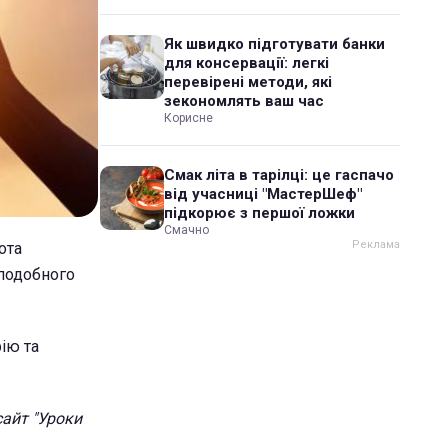
Як швидко підготувати банки
для консервації: легкі
перевірені методи, які
зекономлять ваш час
Корисне
Смак літа в тарілці: це гаспачо
від учасниці "МастерШеф"
підкорює з першої ложки
Смачно
ота
еподобного
ію та
сайт "Уроки