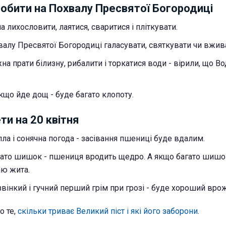
обити на Похвалу Пресвятої Богородиці
 лихословити, лаятися, сваритися і пліткувати.
алу Пресвятої Богородиці галасувати, святкувати чи вжив
а прати білизну, рибалити і торкатися води - вірили, що В
кщо йде дощ - буде багато клопоту.
ти на 20 квітня
ла і сонячна погода - засівання пшениці буде вдалим.
гато шишок - пшениця вродить щедро. А якщо багато шишок
аю жита.
звінкий і гучний перший грім при грозі - буде хороший вро
о те,
скільки триває Великий піст і які його заборони
.