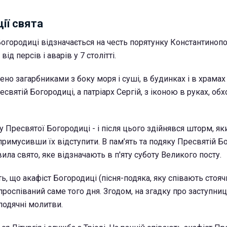
ції свята
огородиці відзначається на честь порятунку Константинопо
 від персів і аварів у 7 столітті.
ено загарбниками з боку моря і суші, в будинках і в храма
святій Богородиці, а патріарх Сергій, з іконою в руках, обх
 Пресвятої Богородиці - і після цього здійнявся шторм, я
примусивши їх відступити. В пам’ять та подяку Пресвятій Б
ила свято, яке відзначають в п'яту суботу Великого посту.
, що акафіст Богородиці (пісня-подяка, яку співають стоячи
проспіваний саме того дня. Згодом, на згадку про заступни
подячні молитви.