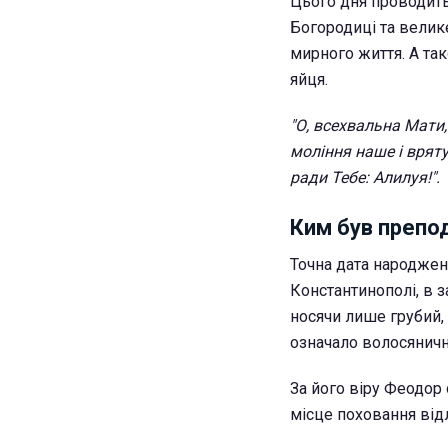
Цього дня проводитьс
Богородиці та велике
мирного життя. А та
яйця.
"О, всехвальна Мати
моління наше і вряту
ради Тебе: Алилуя!".
Ким був препо
Точна дата народжен
Константинополі, в з
носячи лише грубий,
означало волосяничн
За його віру Феодор 
місце поховання від