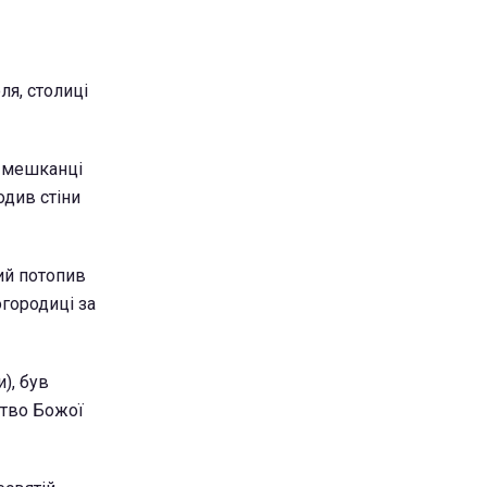
ля, столиці
х мешканці
одив стіни
кий потопив
огородиці за
), був
цтво Божої