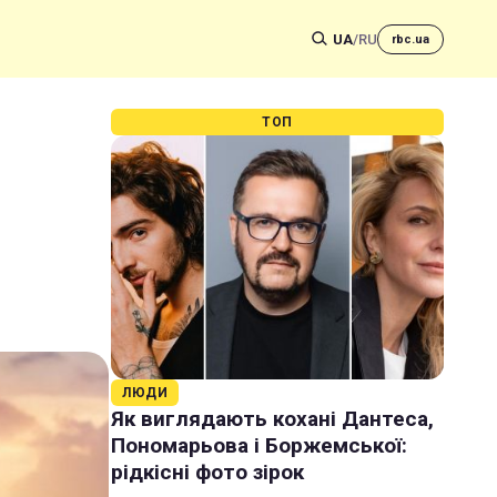
UA
/
RU
rbc.ua
ТОП
ЛЮДИ
Як виглядають кохані Дантеса,
Пономарьова і Боржемської:
рідкісні фото зірок