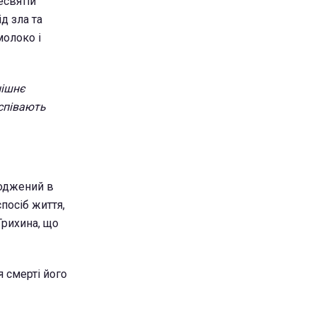
есвятій
д зла та
молоко і
нішнє
 співають
роджений в
посіб життя,
Трихина, що
я смерті його