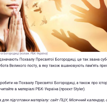
тої Богородиці (колаж: РБК-Україна)
ідзначають Похвалу Пресвятої Богородиці, це так звана суб
 субота Великого посту, в яку також вшановують пам’ять пр
робити на Похвалу Пресвятої Богородиці, а також про істор
читайте в матеріалі РБК-Україна (проєкт Styler).
 для підготовки матеріалу: сайт ПЦУ, Місячний календар, 