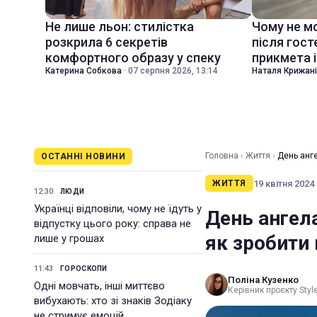
Не лише льон: стилістка
Чому не м
розкрила 6 секретів
після гост
комфортного образу у спеку
прикмета і
Катерина Собкова
·
07 серпня 2026, 13:14
Наталя Крижан
Головна
›
Життя
›
День анге
ОСТАННІ НОВИНИ
19 квітня 2024 
ЖИТТЯ
12:30
ЛЮДИ
Українці відповіли, чому не їдуть у
День ангела
відпустку цього року: справа не
як зробити
лише у грошах
11:43
ГОРОСКОПИ
Поліна Кузенко
Одні мовчать, інші миттєво
Керівник проєкту Styl
вибухають: хто зі знаків Зодіаку
не стримує емоцій