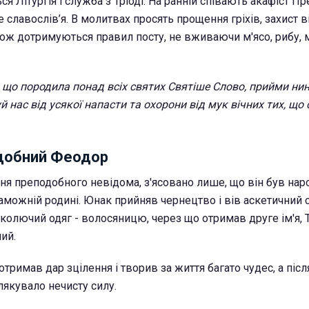
я Літургія і служба з Тріоді. На ранній співають акафіст Пр
 славослів’я. В молитвах просять прощення гріхів, захист ві
кож дотримуються правил посту, не вживаючи м'ясо, рибу, 
, що породила понад всіх святих Святіше Слово, прийми ни
й нас від усякої напасти та охорони від мук вічних тих, що
добний Феодор
ня преподобного невідома, з'ясовано лише, що він був на
аможній родині. Юнак прийняв чернецтво і вів аскетичний с
 колючий одяг - волосяницю, через що отримав друге ім'я, 
ий.
отримав дар зцілення і творив за життя багато чудес, а післ
лякувало нечисту силу.