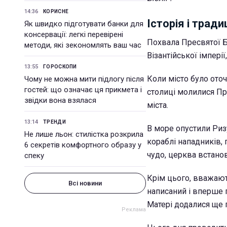
14:36
КОРИСНЕ
Історія і тради
Як швидко підготувати банки для
консервації: легкі перевірені
Похвала Пресвятої Б
методи, які зекономлять ваш час
Візантійської імперії,
13:55
ГОРОСКОПИ
Коли місто було оточ
Чому не можна мити підлогу після
гостей: що означає ця прикмета і
столиці молилися Пре
звідки вона взялася
міста.
13:14
ТРЕНДИ
В море опустили Ризу
Не лише льон: стилістка розкрила
кораблі нападників, 
6 секретів комфортного образу у
чудо, церква встанов
спеку
Крім цього, вважають
Всі новини
написаний і вперше 
Матері додалися ще 