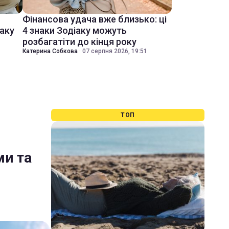
Фінансова удача вже близько: ці
іаку
4 знаки Зодіаку можуть
розбагатіти до кінця року
Катерина Собкова
·
07 серпня 2026, 19:51
ТОП
ми та