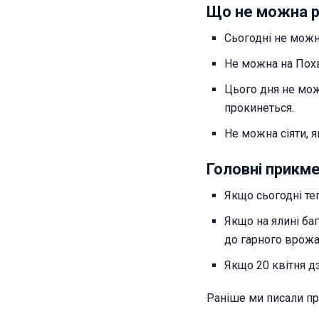
Що не можна р
Сьогодні не можна
Не можна на Похв
Цього дня не можн
прокинеться.
Не можна сіяти, я
Головні прикме
Якщо сьогодні теп
Якщо на ялині ба
до гарного врож
Якщо 20 квітня д
Раніше ми писали пр