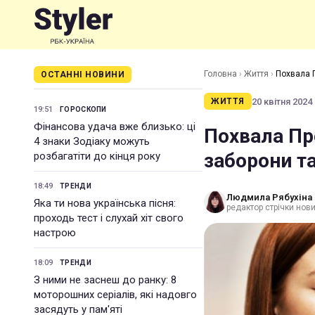
Головна
›
Життя
›
Похвала П
ОСТАННІ НОВИНИ
20 квітня 2024 
ЖИТТЯ
19:51
ГОРОСКОПИ
Фінансова удача вже близько: ці
Похвала Пре
4 знаки Зодіаку можуть
заборони т
розбагатіти до кінця року
18:49
ТРЕНДИ
Людмила Рябухіна
Яка ти нова українська пісня:
редактор стрічки нови
проходь тест і слухай хіт свого
настрою
18:09
ТРЕНДИ
З ними не заснеш до ранку: 8
моторошних серіалів, які надовго
засядуть у пам'яті