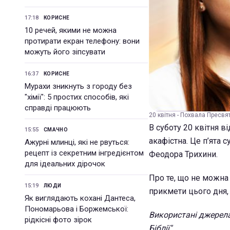
17:18
КОРИСНЕ
10 речей, якими не можна
протирати екран телефону: вони
можуть його зіпсувати
16:37
КОРИСНЕ
Мурахи зникнуть з городу без
"хімії": 5 простих способів, які
справді працюють
20 квітня - Похвала Пресвя
В суботу 20 квітня в
15:55
СМАЧНО
акафістна. Це п’ята
Ажурні млинці, які не рвуться:
рецепт із секретним інгредієнтом
Феодора Трихини.
для ідеальних дірочок
Про те, що не можна 
15:19
ЛЮДИ
прикмети цього дня, 
Як виглядають кохані Дантеса,
Пономарьова і Боржемської:
Використані джерела
рідкісні фото зірок
Біблії".