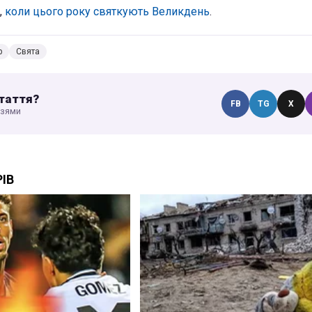
,
коли цього року святкують Великдень
.
р
Свята
таття?
FB
TG
X
узями