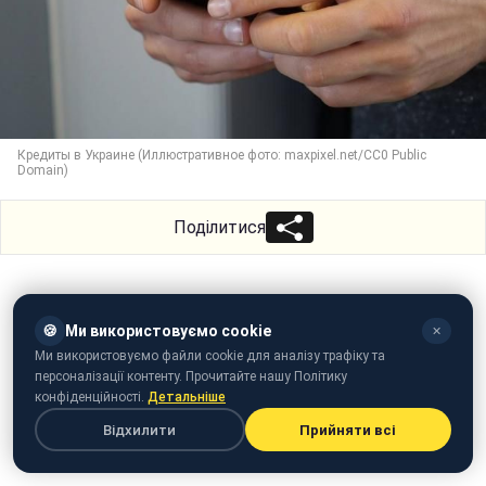
Кредиты в Украине (Иллюстративное фото: maxpixel.net/CC0 Public
Domain)
Поділитися
🍪
Ми використовуємо cookie
✕
Ми використовуємо файли cookie для аналізу трафіку та
персоналізації контенту. Прочитайте нашу Політику
конфіденційності.
Детальніше
Відхилити
Прийняти всі