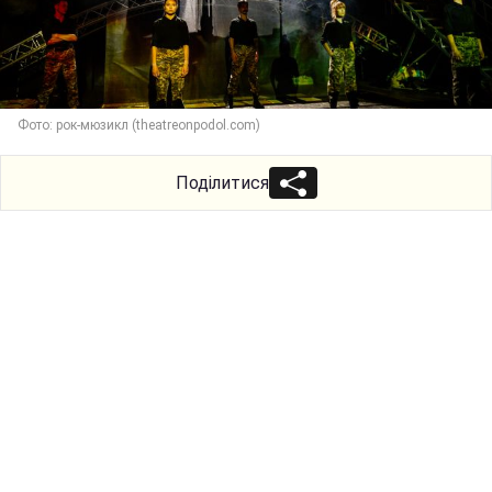
Фото: рок-мюзикл (theatreonpodol.com)
Поділитися