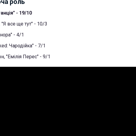
ча роль
анція" - 19/10
"Я все ще тут" - 10/3
нора" - 4/1
ked: Чародійка" - 7/1
н, "Емілія Перес" - 9/1