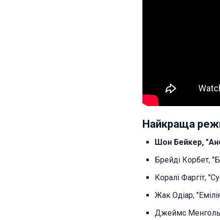
Найкраща реж
Шон Бейкер, "Ано
Брейді Корбет, "Б
Коралі Фаргіт, "Су
Жак Одіар, "Емілі
Джеймс Менгольд