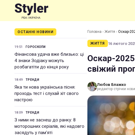
Головна
›
Життя
›
Оскар-202
ОСТАННІ НОВИНИ
16 лютого 2025
ЖИТТЯ
19:51
ГОРОСКОПИ
Фінансова удача вже близько: ці
Оскар-2025:
4 знаки Зодіаку можуть
свіжий про
розбагатіти до кінця року
18:49
ТРЕНДИ
Любов Блажко
Яка ти нова українська пісня:
редактор стрічки нов
проходь тест і слухай хіт свого
настрою
18:09
ТРЕНДИ
З ними не заснеш до ранку: 8
моторошних серіалів, які надовго
засядуть у пам'яті