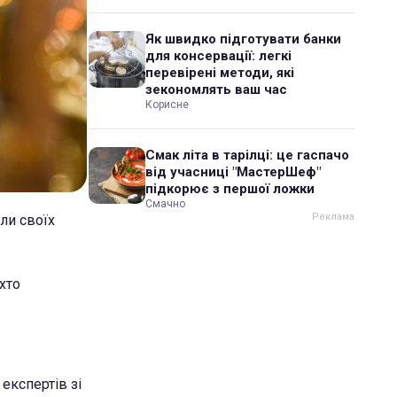
Як швидко підготувати банки
для консервації: легкі
перевірені методи, які
зекономлять ваш час
Корисне
Смак літа в тарілці: це гаспачо
від учасниці "МастерШеф"
підкорює з першої ложки
Смачно
ли своїх
хто
експертів зі