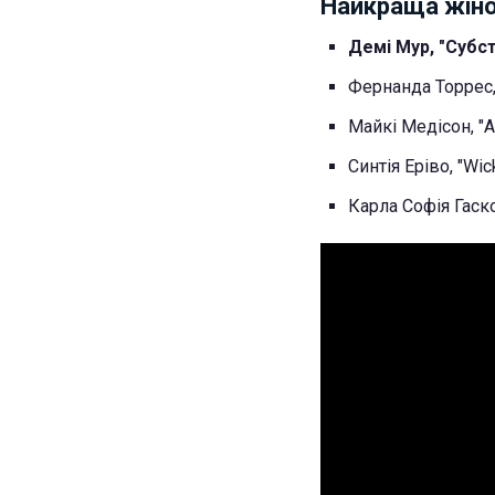
Найкраща жіно
Демі Мур, "Субст
Фернанда Торрес, 
Майкі Медісон, "А
Синтія Еріво, "Wic
Карла Софія Гаско