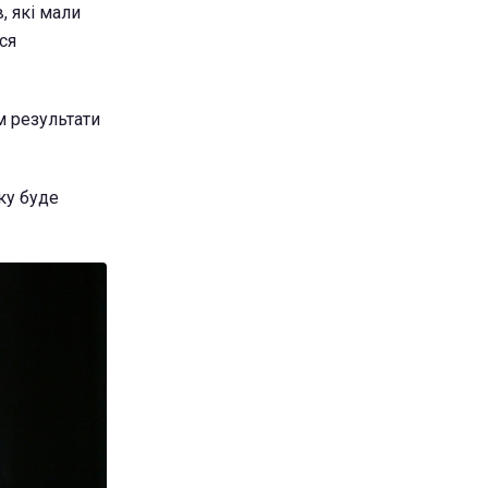
, які мали
ся
м результати
ку буде