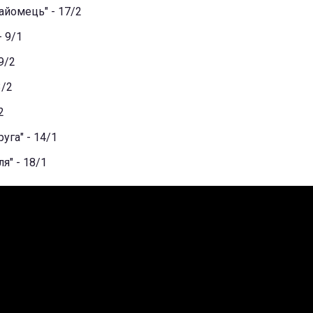
айомець" - 17/2
- 9/1
9/2
3/2
2
уга" - 14/1
ля" - 18/1