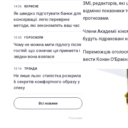
ЗМІ, редакторів, які
14:36
КОРИСНЕ
відмінні показники т
Як швидко підготувати банки для
прогнозами.
консервації: легкі перевірені
методи, які зекономлять ваш час
Члени Академії кіно
13:55
ГОРОСКОПИ
будуть підраховані 
Чому не можна мити підлогу після
гостей: що означає ця прикмета і
Переможців оголосят
звідки вона взялася
вести Конан О'Браєн
13:14
ТРЕНДИ
Не лише льон: стилістка розкрила
6 секретів комфортного образу у
спеку
Всі новини