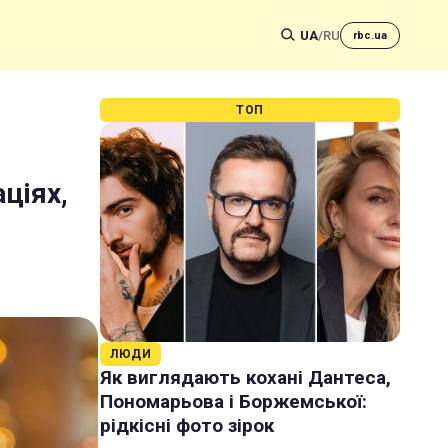
UA
/
RU
rbc.ua
ТОП
ціях,
ЛЮДИ
Як виглядають кохані Дантеса,
Пономарьова і Боржемської:
рідкісні фото зірок