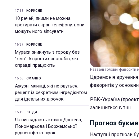
17:18
КОРИСНЕ
10 речей, якими не можна
протирати екран телефону: вони
можуть його зіпсувати
16:37
КОРИСНЕ
Мурахи зникнуть з городу без
"хімії": 5 простих способів, які
справді працюють
Названі головні фаворити н
Церемонія вручення 
15:55
СМАЧНО
фаворитів у основни
Ажурні млинці, які не рвуться:
рецепт із секретним інгредієнтом
для ідеальних дірочок
РБК-Україна (проект 
залишиться в тіні.
15:19
ЛЮДИ
Як виглядають кохані Дантеса,
Прогноз букме
Пономарьова і Боржемської:
рідкісні фото зірок
Наступні прогнози бу