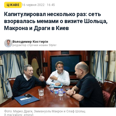
ЦІКАВЕ
16 червня 2022 · 16:45
Капитулировал несколько раз: сеть
взорвалась мемами о визите Шольца,
Макрона и Драги в Киев
Володимир Костирін
редактор стрічки новин Styler
Фото: Марио Драги, Эммануэль Макрон и Олаф Шольц
(t.me/zalizni_zminy)