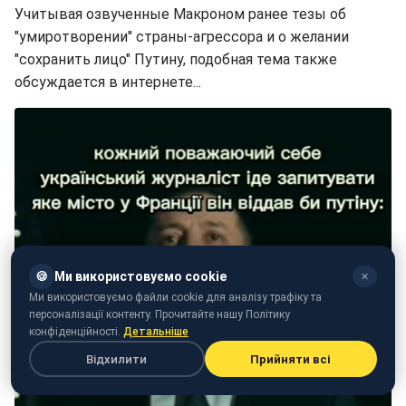
Учитывая озвученные Макроном ранее тезы об
"умиротворении" страны-агрессора и о желании
"сохранить лицо" Путину, подобная тема также
обсуждается в интернете...
🍪
Ми використовуємо cookie
✕
Ми використовуємо файли cookie для аналізу трафіку та
персоналізації контенту. Прочитайте нашу Політику
конфіденційності.
Детальніше
Відхилити
Прийняти всі