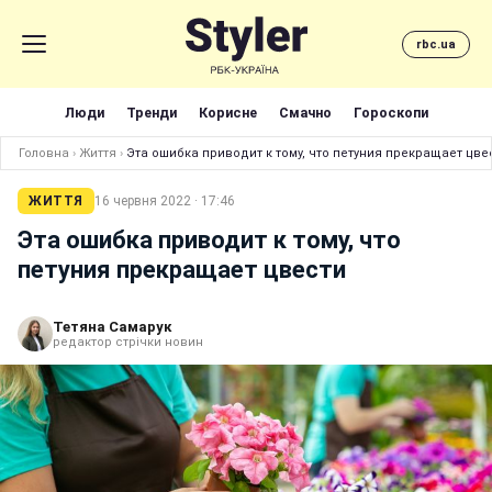
rbc.ua
Люди
Тренди
Корисне
Смачно
Гороскопи
Головна
›
Життя
›
Эта ошибка приводит к тому, что петуния прекращает цве
ЖИТТЯ
16 червня 2022 · 17:46
Эта ошибка приводит к тому, что
петуния прекращает цвести
Тетяна Самарук
редактор стрічки новин