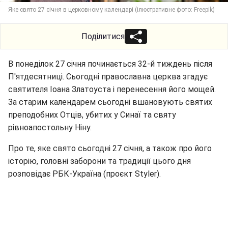
Яке свято 27 січня в церковному календарі (ілюстративне фото: Freepik)
Поділитися
В понеділок 27 січня починається 32-й тиждень після
П'ятдесятниці. Сьогодні православна церква згадує
святителя Іоана Златоуста і перенесення його мощей.
За старим календарем сьогодні вшановують святих
преподобних Отців, убитих у Синаї та святу
рівноапостольну Ніну.
Про те, яке свято сьогодні 27 січня, а також про його
історію, головні заборони та традиції цього дня
розповідає РБК-Україна (проєкт Styler).