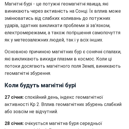
Магнітні бурі - це потужні геомагнітні явища, які
виникають через активність на Сонці. Їх вплив може
змінюватись від слабких коливань до потужних
ударів, здатних викликати проблеми зі зв’язком,
електромережами, а також погіршення самопочуття
як у метеозалежних людей, так і у всіх інших.
Основною причиною магнітних бур є сонячні спалахи,
які викликають викиди плазми в космос. Коли ці
потоки досягають магнітного поля Землі, виникають
геомагнітні збурення.
Коли будуть магнітні бурі
27 січня:
спокійний день, індекс геомагнітної
активності Kp 2. Вплив геомагнітних збурень слабкий
або зовсім не відчутний.
28 січня:
очікується магнітна буря середньої