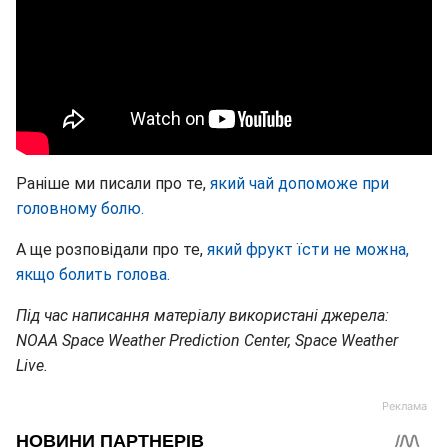
Раніше ми писали про те,
який чай допоможе при
головному болю.
А ще розповідали про те,
який фрукт їсти не можна,
якщо болить голова.
Під час написання матеріалу використані джерела:
NOAA Space Weather Prediction Center, Space Weather
Live.