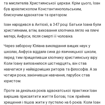
та мислителів Християнської церкви. Крім цього, Іоан
був архієпископом Константинопольським,
блискучим адвокатом та оратором.
Іоан народився в Антіохії, в 347 році. Батьки Іоана були
християнами, втім, виховання хлопчика лягло на плечі
матері, Анфуси, після смерті її чоловіка.
Через заборону Юліана викладання вищих наук у
школах, Анфуса віддала сина до язичницької школи,
перед тим прищепивши хлопчику християнську віру.
Коли Іоану виповнилося шістнадцять, він став
навчатися у найвідоміших риторів та філософів. А за
чотири роки, закінчивши навчання, парубок став
юристом.
Проте за декілька років адвокатської практики Іоан
вирішив присвятити життя Богові, тож прийняв
хрещення і пішов жити у пустелю на 6 років. Коли Іоан