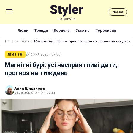
rbc.ua
Люди
Тренди
Корисне
Смачно
Гороскопи
Головна
›
Життя
›
Магнітні бурі: усі несприятливі дати, прогноз на тиждень
ЖИТТЯ
27 січня 2025 · 07:00
Магнітні бурі: усі несприятливі дати,
прогноз на тиждень
Анна Шиканова
редактор стрічки новин