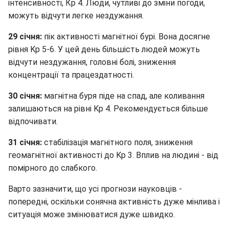
інтенсивності, Кр 4. Люди, чутливі до зміни погоди,
можуть відчути легке нездужання.
29 січня:
пік активності магнітної бурі. Вона досягне
рівня Kp 5-6. У цей день більшість людей можуть
відчути нездужання, головні болі, зниження
концентрації та працездатності.
30 січня:
магнітна буря піде на спад, але коливання
залишаються на рівні Kp 4. Рекомендується більше
відпочивати.
31 січня:
стабілізація магнітного поля, зниження
геомагнітної активності до Kp 3. Вплив на людині - від
помірного до слабкого.
Варто зазначити, що усі прогнози науковців -
попередні, оскільки сонячна активність дуже мінлива і
ситуація може змінюватися дуже швидко.