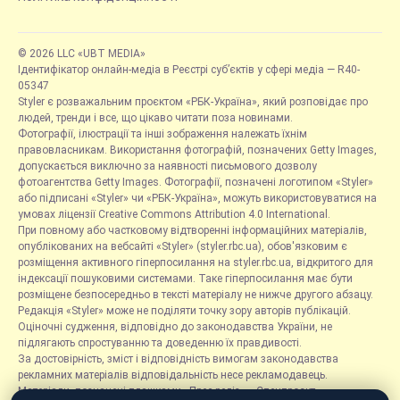
© 2026 LLC «UBT MEDIA»
Ідентифікатор онлайн-медіа в Реєстрі суб’єктів у сфері медіа — R40-
05347
Styler є розважальним проєктом «РБК-Україна», який розповідає про
людей, тренди і все, що цікаво читати поза новинами.
Фотографії, ілюстрації та інші зображення належать їхнім
правовласникам. Використання фотографій, позначених Getty Images,
допускається виключно за наявності письмового дозволу
фотоагентства Getty Images. Фотографії, позначені логотипом «Styler»
або підписані «Styler» чи «РБК-Україна», можуть використовуватися на
умовах ліцензії Creative Commons Attribution 4.0 International.
При повному або частковому відтворенні інформаційних матеріалів,
опублікованих на вебсайті «Styler» (styler.rbc.ua), обов'язковим є
розміщення активного гіперпосилання на styler.rbc.ua, відкритого для
індексації пошуковими системами. Таке гіперпосилання має бути
розміщене безпосередньо в тексті матеріалу не нижче другого абзацу.
Редакція «Styler» може не поділяти точку зору авторів публікацій.
Оціночні судження, відповідно до законодавства України, не
підлягають спростуванню та доведенню їх правдивості.
За достовірність, зміст і відповідність вимогам законодавства
рекламних матеріалів відповідальність несе рекламодавець.
Матеріали, позначені плашками «Прес-реліз», «Спецпроєкт»,