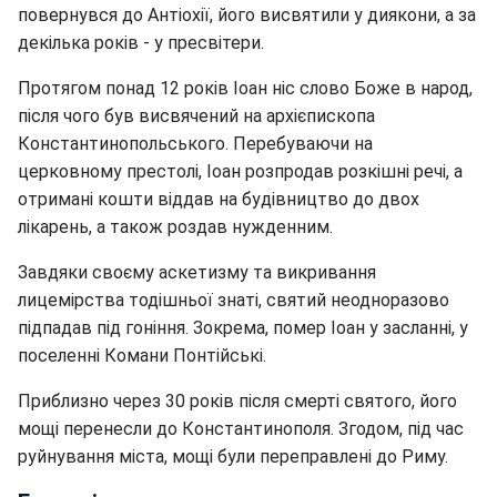
повернувся до Антіохії, його висвятили у диякони, а за
декілька років - у пресвітери.
Протягом понад 12 років Іоан ніс слово Боже в народ,
після чого був висвячений на архієпископа
Константинопольського. Перебуваючи на
церковному престолі, Іоан розпродав розкішні речі, а
отримані кошти віддав на будівництво до двох
лікарень, а також роздав нужденним.
Завдяки своєму аскетизму та викривання
лицемірства тодішньої знаті, святий неодноразово
підпадав під гоніння. Зокрема, помер Іоан у засланні, у
поселенні Комани Понтійські.
Приблизно через 30 років після смерті святого, його
мощі перенесли до Константинополя. Згодом, під час
руйнування міста, мощі були переправлені до Риму.