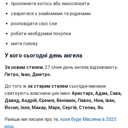
проклинати когось або лихословити
сваритися з знайомими та родичами
розповідати свої сни
робити необдумані покупки
мити голову
У кого сьогодні день ангела
За новим стилем
, 27 січня день ангела відзначають:
Петро, Іван, Дмитро.
До того ж
за старим стилем
сьогодні іменини
святкують власники цих імен:
Аристарх, Адам, Сава,
Давид, Андрій, Єремія, Веніамін, Павло, Ніна, Іван,
Йосип, Ілля, Макар, Марк, Сергій, Степан, Ян.
Раніше ми писали про те,
коли буде Масляна в 2025
році
.