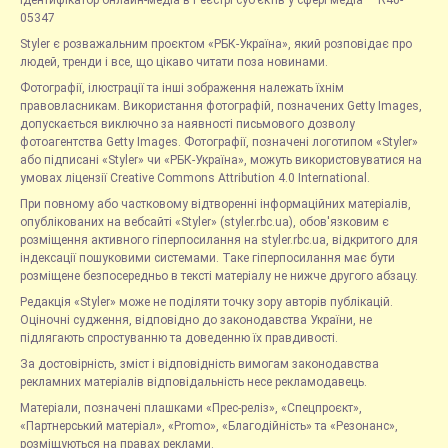
Ідентифікатор онлайн-медіа в Реєстрі суб’єктів у сфері медіа — R40-
05347
Styler є розважальним проєктом «РБК-Україна», який розповідає про
людей, тренди і все, що цікаво читати поза новинами.
Фотографії, ілюстрації та інші зображення належать їхнім
правовласникам. Використання фотографій, позначених Getty Images,
допускається виключно за наявності письмового дозволу
фотоагентства Getty Images. Фотографії, позначені логотипом «Styler»
або підписані «Styler» чи «РБК-Україна», можуть використовуватися на
умовах ліцензії Creative Commons Attribution 4.0 International.
При повному або частковому відтворенні інформаційних матеріалів,
опублікованих на вебсайті «Styler» (styler.rbc.ua), обов'язковим є
розміщення активного гіперпосилання на styler.rbc.ua, відкритого для
індексації пошуковими системами. Таке гіперпосилання має бути
розміщене безпосередньо в тексті матеріалу не нижче другого абзацу.
Редакція «Styler» може не поділяти точку зору авторів публікацій.
Оціночні судження, відповідно до законодавства України, не
підлягають спростуванню та доведенню їх правдивості.
За достовірність, зміст і відповідність вимогам законодавства
рекламних матеріалів відповідальність несе рекламодавець.
Матеріали, позначені плашками «Прес-реліз», «Спецпроєкт»,
«Партнерський матеріал», «Promo», «Благодійність» та «Резонанс»,
розміщуються на правах реклами.