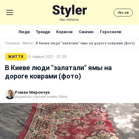
rbc.ua
Люди
Тренди
Корисне
Смачно
Гороскопи
Головна
›
Життя
›
В Киеве люди "залатали" ямы на дороге коврами (фото)
ЖИТТЯ
15 червня 2021 · 07:29
В Киеве люди "залатали" ямы на
дороге коврами (фото)
Роман Мирончук
редактор стрічки новин Styler