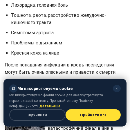
Лихорадка, головная боль
Тошнота, рвота, расстройство желудочно-
кишечного тракта
Симптомы артрита
Проблемы с дыханием
Красная кожа на лице
После попадания инфекции в кровь последствия
могут быть очень опасными и привести к смерти.
Напомним, ранее мы писали о том, что
украинский
🍪
Ми використовуємо cookie
✕
врач миф развенчал основные мифы о клещах.
Ми використовуємо файли cookie для аналізу трафіку та
персоналізації контенту. Прочитайте нашу Політику
конфіденційності.
Детальніше
Відхилити
Прийняти всі