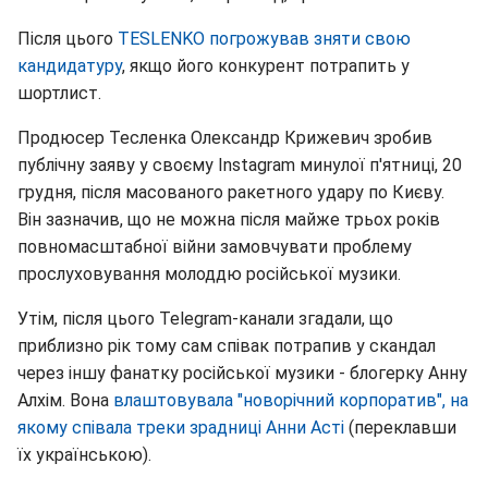
Після цього
TESLENKO погрожував зняти свою
кандидатуру
, якщо його конкурент потрапить у
шортлист.
Продюсер Тесленка Олександр Крижевич зробив
публічну заяву у своєму Instagram минулої п'ятниці, 20
грудня, після масованого ракетного удару по Києву.
Він зазначив, що не можна після майже трьох років
повномасштабної війни замовчувати проблему
прослуховування молоддю російської музики.
Утім, після цього Telegram-канали згадали, що
приблизно рік тому сам співак потрапив у скандал
через іншу фанатку російської музики - блогерку Анну
Алхім. Вона
влаштовувала "новорічний корпоратив", на
якому співала треки зрадниці Анни Асті
(переклавши
їх українською).