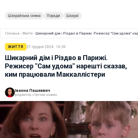
Шахрайська схема
Поради
Шахраї
Головна
›
Життя
›
Шикарний дім і Різдво в Парижі. Режисер "Сам удома" на
ЖИТТЯ
27 грудня 2024 · 16:30
Шикарний дім і Різдво в Парижі.
Режисер "Сам удома" нарешті сказав,
ким працювали Маккаллістери
Іванна Пашкевич
редактор стрічки новин