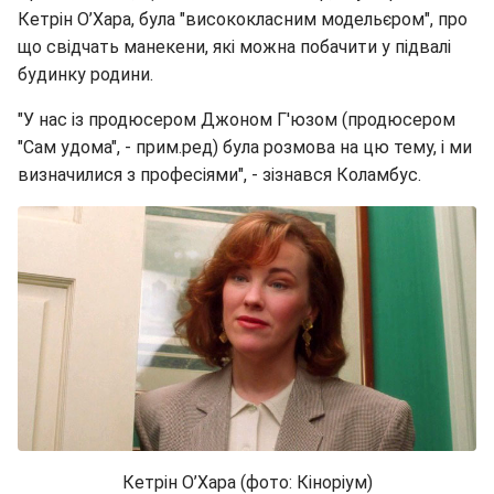
Кетрін О’Хара, була "висококласним модельєром", про
що свідчать манекени, які можна побачити у підвалі
будинку родини.
"У нас із продюсером Джоном Г'юзом (продюсером
"Сам удома", - прим.ред) була розмова на цю тему, і ми
визначилися з професіями", - зізнався Коламбус.
Кетрін О’Хара (фото: Кіноріум)