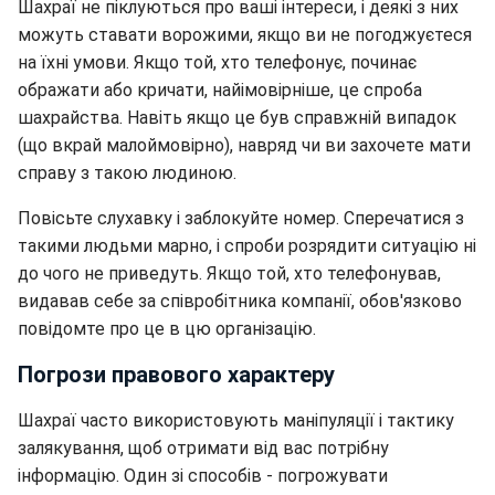
Шахраї не піклуються про ваші інтереси, і деякі з них
можуть ставати ворожими, якщо ви не погоджуєтеся
на їхні умови. Якщо той, хто телефонує, починає
ображати або кричати, найімовірніше, це спроба
шахрайства. Навіть якщо це був справжній випадок
(що вкрай малоймовірно), навряд чи ви захочете мати
справу з такою людиною.
Повісьте слухавку і заблокуйте номер. Сперечатися з
такими людьми марно, і спроби розрядити ситуацію ні
до чого не приведуть. Якщо той, хто телефонував,
видавав себе за співробітника компанії, обов'язково
повідомте про це в цю організацію.
Погрози правового характеру
Шахраї часто використовують маніпуляції і тактику
залякування, щоб отримати від вас потрібну
інформацію. Один зі способів - погрожувати