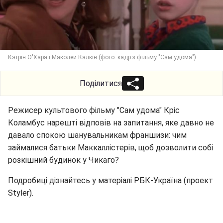
Кэтрін О'Хара і Маколей Калкін (фото: кадр з фільму "Сам удома")
Поділитися
Режисер культового фільму "Сам удома" Кріс
Коламбус нарешті відповів на запитання, яке давно не
давало спокою шанувальникам франшизи: чим
займалися батьки Маккаллістерів, щоб дозволити собі
розкішний будинок у Чикаго?
Подробиці дізнайтесь у матеріалі РБК-Україна (проект
Styler).