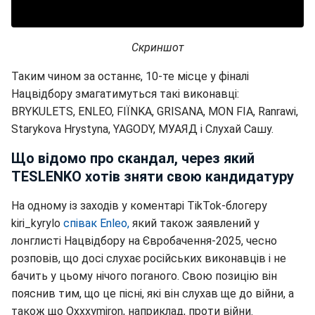
Скриншот
Таким чином за останнє, 10-те місце у фіналі
Нацвідбору змагатимуться такі виконавці:
BRYKULETS, ENLEO, FIЇNKA, GRISANA, MON FIA, Ranrawi,
Starykova Hrystyna, YAGODY, МУАЯД і Слухай Сашу.
Що відомо про скандал, через який
TESLENKO хотів зняти свою кандидатуру
На одному із заходів у коментарі TikTok-блогеру
kiri_kyrylo
співак Enleo,
який також заявлений у
лонглисті Нацвідбору на Євробачення-2025, чесно
розповів, що досі слухає російських виконавців і не
бачить у цьому нічого поганого. Свою позицію він
пояснив тим, що це пісні, які він слухав ще до війни, а
також що Oxxxymiron, наприклад, проти війни.