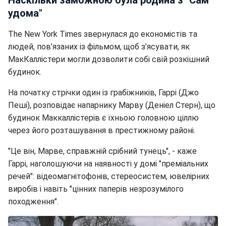
удома"
The New York Times звернулася до економістів та
людей, пов’язаних із фільмом, щоб з’ясувати, як
МакКаллістери могли дозволити собі свій розкішний
будинок.
На початку стрічки один із грабіжників, Гаррі (Джо
Пеші), розповідає напарнику Марву (Деніел Стерн), що
будинок Маккаллістерів є їхньою головною ціллю
через його розташування в престижному районі.
"Це він, Марве, справжній срібний тунець", - каже
Гаррі, наголошуючи на наявності у домі "преміальних
речей": відеомагнітофонів, стереосистем, ювелірних
виробів і навіть "цінних паперів незрозумілого
походження".