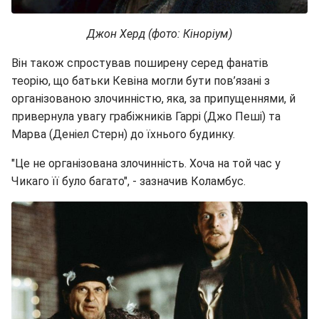
Джон Херд (фото: Кіноріум)
Він також спростував поширену серед фанатів
теорію, що батьки Кевіна могли бути пов’язані з
організованою злочинністю, яка, за припущеннями, й
привернула увагу грабіжників Гаррі (Джо Пеші) та
Марва (Деніел Стерн) до їхнього будинку.
"Це не організована злочинність. Хоча на той час у
Чикаго її було багато", - зазначив Коламбус.