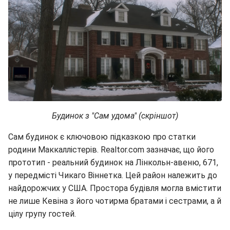
Будинок з "Сам удома" (скріншот)
Сам будинок є ключовою підказкою про статки
родини Маккаллістерів. Realtor.com зазначає, що його
прототип - реальний будинок на Лінкольн-авеню, 671,
у передмісті Чикаго Віннетка. Цей район належить до
найдорожчих у США. Простора будівля могла вмістити
не лише Кевіна з його чотирма братами і сестрами, а й
цілу групу гостей.