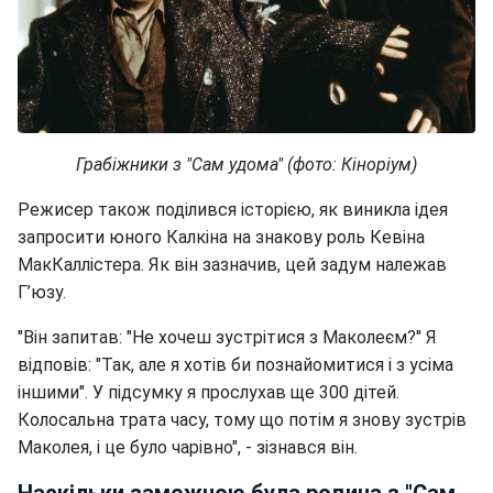
Грабіжники з "Сам удома" (фото: Кіноріум)
Режисер також поділився історією, як виникла ідея
запросити юного Калкіна на знакову роль Кевіна
МакКаллістера. Як він зазначив, цей задум належав
Г’юзу.
"Він запитав: "Не хочеш зустрітися з Маколеєм?" Я
відповів: "Так, але я хотів би познайомитися і з усіма
іншими". У підсумку я прослухав ще 300 дітей.
Колосальна трата часу, тому що потім я знову зустрів
Маколея, і це було чарівно", - зізнався він.
Наскільки заможною була родина з "Сам