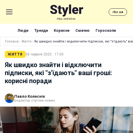
rbc.ua
Люди
Тренди
Корисне
Смачно
Гороскопи
Головна
›
Життя
›
Як швидко знайти і відключити підписки, які "з'їдають" ва
ЖИТТЯ
06 червня 2025 · 17:00
Як швидко знайти і відключити
підписки, які "з'їдають" ваші гроші:
корисні поради
Павло Колеснік
редактор стрічки новин