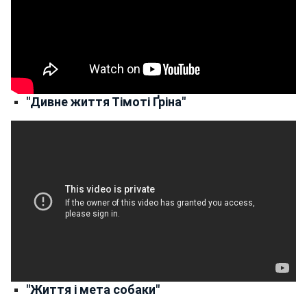
"Дивне життя Тімоті Ґріна"
"Життя і мета собаки"