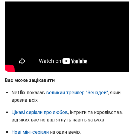
Вас може зацікавити
Netflix показав
великий трейлер "Венздей"
, який
вразив всіх
Цікаві серіали про любов
, інтриги та королівства,
від яких вас не відтягнуть навіть за вуха
Нові міні-серіали
на один вечір.