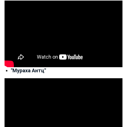
"Мураха Антц"