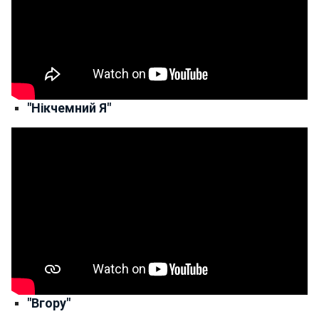
"Нікчемний Я"
"Вгору"