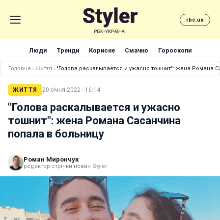
rbc.ua
Люди
Тренди
Корисне
Смачно
Гороскопи
Головна
›
Життя
›
"Голова раскалывается и ужасно тошнит": жена Романа С
ЖИТТЯ
20 січня 2022 · 16:14
"Голова раскалывается и ужасно
тошнит": жена Романа Сасанчина
попала в больницу
Роман Мирончук
редактор стрічки новин Styler