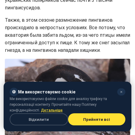
украинских полярников сейчас почти 3 тысячи
пингвисусидов.
Также, в этом сезоне размножение пингвинов
происходило в непростых условиях. Все потому, что
акватория была забита льдом, из-за чего птицы имели
ограниченный доступ к пище. К тому же снег засыпал
гнезда, а на пингвинов нападали хищники.
🍪
Ми використовуємо cookie
✕
Ми використовуємо файли cookie для аналізу трафіку та
персоналізації контенту. Прочитайте нашу Політику
конфіденційності.
Детальніше
Відхилити
Прийняти всі