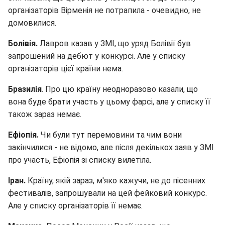
організаторів Вірменія не потрапила - очевидно, не
домовилися.
Болівія.
Лавров казав у ЗМІ, що уряд Болівії був
запрошений на дебют у конкурсі. Але у списку
організаторів цієї країни нема.
Бразилія
. Про цю країну неодноразово казали, що
вона буде брати участь у цьому фарсі, але у списку її
також зараз немає.
Ефіопія.
Чи були тут перемовини та чим вони
закінчилися - не відомо, але після декількох заяв у ЗМІ
про участь, Ефіопія зі списку вилетіла.
Іран.
Країну, якій зараз, м'яко кажучи, не до пісенних
фестивалів, запрошували на цей фейковий конкурс.
Але у списку організаторів її немає.