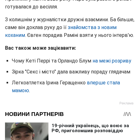
готувалася до весілля.
З колишнім у журналістки дружні взаємини. Ба більше,
саме він доклав руку до її
знайомства з новим
коханим
. Євген порадив Раміні взяти у нього інтерв'ю.
Вас також може зацікавити:
Чому Кеті Перрі та Орландо Блум
на межі розриву
Зірка "Секс і місто" дала важливу пораду глядачам
Легкоатлетка Ірина Геращенко
вперше стала
мамою
.