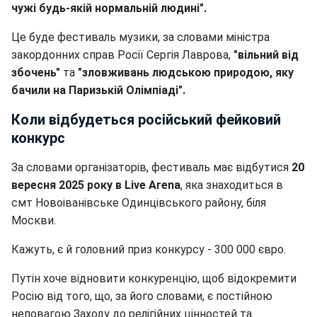
чужі будь-якій нормальній людині".
Це буде фестиваль музики, за словами міністра
закордонних справ Росії Сергія Лаврова,
"вільний від
збочень"
та
"зловживань людською природою, яку
бачили на Паризькій Олімпіаді".
Коли відбудеться російський фейковий
конкурс
За словами організаторів, фестиваль має відбутися
20
вересня 2025 року в Live Arena
, яка знаходиться в
смт Новоіванівське Одинцівського району, біля
Москви.
Кажуть, є й головний приз конкурсу - 300 000 євро.
Путін хоче відновити конкуренцію, щоб відокремити
Росію від того, що, за його словами, є постійною
неповагою Заходу до релігійних цінностей та