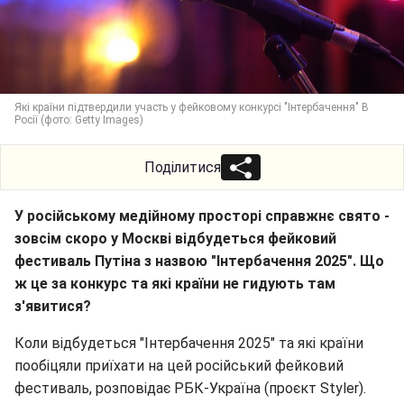
Які країни підтвердили участь у фейковому конкурсі "Інтербачення" В
Росії (фото: Getty Images)
Поділитися
У російському медійному просторі справжнє свято -
зовсім скоро у Москві відбудеться фейковий
фестиваль Путіна з назвою "Інтербачення 2025". Що
ж це за конкурс та які країни не гидують там
з'явитися?
Коли відбудеться "Інтербачення 2025" та які країни
пообіцяли приїхати на цей російський фейковий
фестиваль, розповідає РБК-Україна (проєкт Styler).