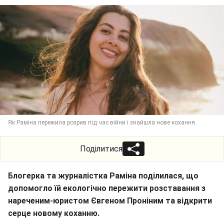
Як Раміна пережила розрив під час війни і знайшла нове кохання
Поділитися
Блогерка та журналістка Раміна поділилася, що
допомогло їй екологічно пережити розставання з
нареченим-юристом Євгеном Проніним та відкрити
серце новому коханню.