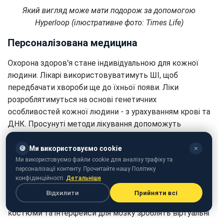
Який вигляд може мати подорож за допомогою
Hyperloop (ілюстративне фото: Times Life)
Персоналізована медицина
Охорона здоров'я стане індивідуальною для кожної
людини. Лікарі використовуватимуть ШІ, щоб
передбачати хвороби ще до їхньої появи. Ліки
розроблятимуться на основі генетичних
особливостей кожної людини - з урахуванням крові та
ДНК. Просунуті методи лікування допоможуть
боротися з генетичними захворюваннями.
🍪
Ми використовуємо cookie
✕
Віртуальна реальність і цифрове життя
Ми використовуємо файли cookie для аналізу трафіку та
персоналізації контенту. Прочитайте нашу Політику
Інтернет стане ще більш просунутим. Люди
конфіденційності.
Детальніше
працюватимуть, навчатимуться і спілкуватимуться в
Відхилити
Прийняти всі
цифровому світі, званому Метавсесвітом. Спеціальні
костюми та інтерфейси для мозку зроблять віртуальні