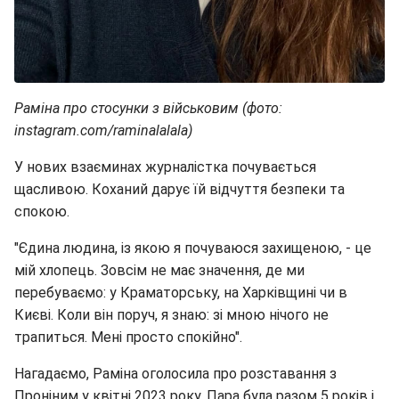
Раміна про стосунки з військовим (фото:
instagram.com/raminalalala)
У нових взаєминах журналістка почувається
щасливою. Коханий дарує їй відчуття безпеки та
спокою.
"Єдина людина, із якою я почуваюся захищеною, - це
мій хлопець. Зовсім не має значення, де ми
перебуваємо: у Краматорську, на Харківщині чи в
Києві. Коли він поруч, я знаю: зі мною нічого не
трапиться. Мені просто спокійно".
Нагадаємо, Раміна оголосила про розставання з
Проніним у квітні 2023 року. Пара була разом 5 років і