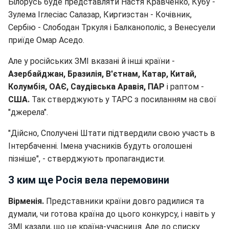
Білорусь буде представляти Настя Кравченко, Кубу -
Зулема Іглесіас Салазар, Киргизстан - Кочівник,
Сербію - Слободан Тркуля і Балканополіс, з Венесуели
приїде Омар Аседо.
Але у російських ЗМІ вказані й інші країни -
Азербайджан, Бразилія, В'єтнам, Катар, Китай,
Колумбія, ОАЄ, Саудівська Аравія, ПАР
і раптом -
США.
Так стверджують у ТАРС з посиланням на свої
"джерела".
"Дійсно, Сполучені Штати підтвердили свою участь в
Інтербаченні. Імена учасників будуть оголошені
пізніше", - стверджують пропагандисти.
З ким ще Росія вела перемовини
Вірменія.
Представники країни довго радилися та
думали, чи готова країна до цього конкурсу, і навіть у
ЗМІ казали, що це країна-учасниця. Але до списку