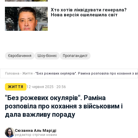
Євробачення
Шоу-бізнес
Пропагандист
Головна
›
Життя
›
"Без рожевих окулярів". Раміна розповіла про кохання з 
ЖИТТЯ
12 червня 2025 · 20:56
"Без рожевих окулярів". Раміна
розповіла про кохання з військовим і
дала важливу пораду
Сюзанна Аль Маріді
редактор стрічки новин