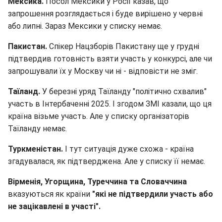
Мексика.
Посол Мексики у Росії казав, що
запрошення розглядається і буде вирішено у червні
або липні. Зараз Мексики у списку немає.
Пакистан.
Спікер Нацзборів Пакистану ще у грудні
підтвердив готовність взяти участь у конкурсі, але чи
запрошували їх у Москву чи ні - відповісти не зміг.
Таїланд.
У березні уряд Таїланду "політично схвалив"
участь в Інтербаченні 2025. І згодом ЗМІ казали, що ця
країна візьме участь. Але у списку організаторів
Таїланду немає.
Туркменістан.
І тут ситуація дуже схожа - країна
згадувалася, як підтверджена. Але у списку її немає.
Вірменія, Угорщина, Туреччина та Словаччина
вказуються як країни
"які не підтвердили участь або
не зацікавлені в участі".