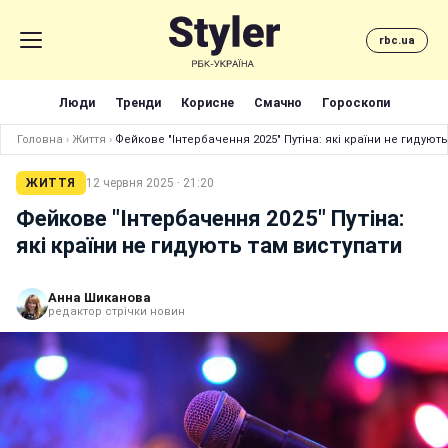
rbc.ua
Люди
Тренди
Корисне
Смачно
Гороскопи
Головна
›
Життя
›
Фейкове "Інтербачення 2025" Путіна: які країни не гидуют
ЖИТТЯ
12 червня 2025 · 21:20
Фейкове "Інтербачення 2025" Путіна:
які країни не гидують там виступати
Анна Шиканова
редактор стрічки новин