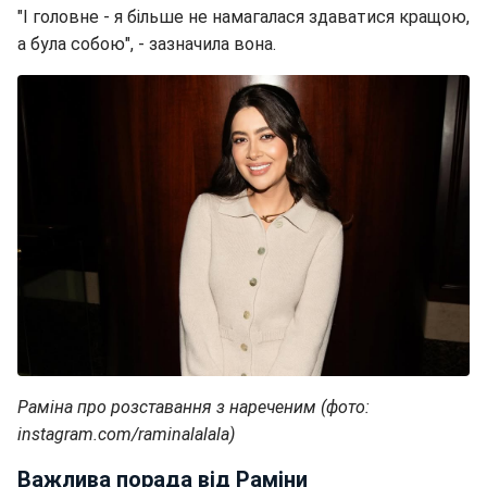
"І головне - я більше не намагалася здаватися кращою,
а була собою", - зазначила вона.
Раміна про розставання з нареченим (фото:
instagram.com/raminalalala)
Важлива порада від Раміни