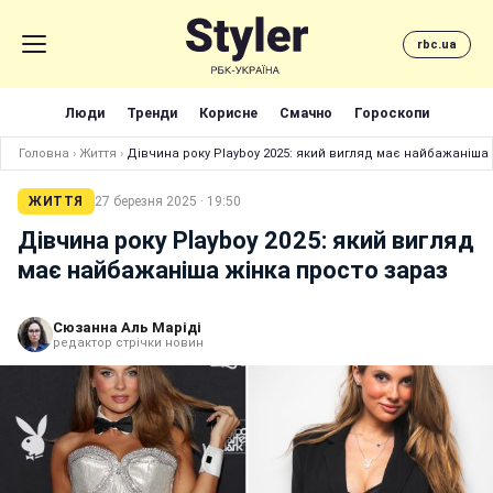
rbc.ua
Люди
Тренди
Корисне
Смачно
Гороскопи
Головна
›
Життя
›
Дівчина року Playboy 2025: який вигляд має найбажаніша
ЖИТТЯ
27 березня 2025 · 19:50
Дівчина року Playboy 2025: який вигляд
має найбажаніша жінка просто зараз
Сюзанна Аль Маріді
редактор стрічки новин