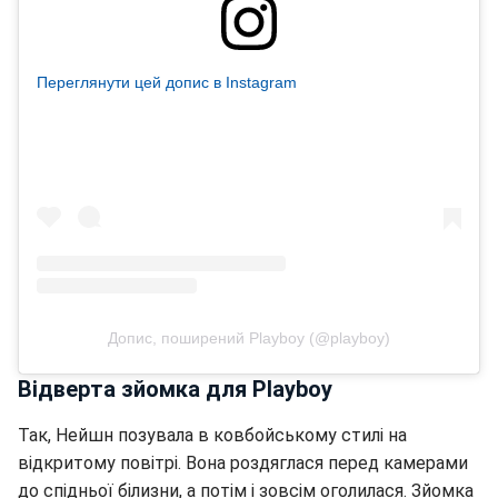
Переглянути цей допис в Instagram
Допис, поширений Playboy (@playboy)
Відверта зйомка для Playboy
Так, Нейшн позувала в ковбойському стилі на
відкритому повітрі. Вона роздяглася перед камерами
до спідньої білизни, а потім і зовсім оголилася. Зйомка