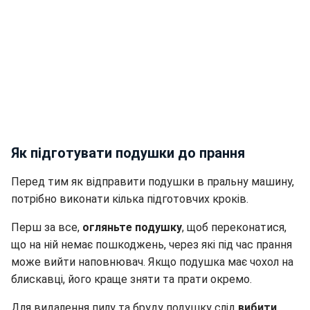
Як підготувати подушки до прання
Перед тим як відправити подушки в пральну машину,
потрібно виконати кілька підготовчих кроків.
Перш за все,
огляньте подушку
, щоб переконатися,
що на ній немає пошкоджень, через які під час прання
може вийти наповнювач. Якщо подушка має чохол на
блискавці, його краще зняти та прати окремо.
Для видалення пилу та бруду подушку слід
вибити
або пропилососити
м’якою насадкою, особливо якщо