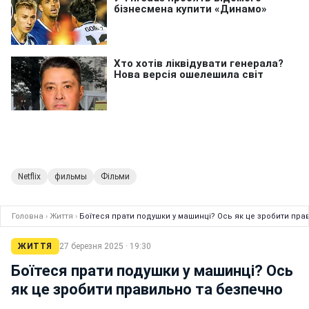
Netflix
фильмы
Фільми
Головна
›
Життя
›
Боїтеся прати подушки у машинці? Ось як це зробити пра
ЖИТТЯ
27 березня 2025 · 19:30
Боїтеся прати подушки у машинці? Ось
як це зробити правильно та безпечно
Фелікс Коркін
редактор стрічки новин