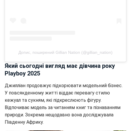
Допис, поширений Gillian Nation (@gillian_nation)
Який сьогодні вигляд має дівчина року
Playboy 2025
Джилліан продовжує підкорювати модельний бізнес.
У повсякденному житті віддає перевагу стилю
кежуал та сукням, які підкреслюють фігуру.
Відпочиває модель за читанням книг та пізнаванням
природи. Зокрема нещодавно вона досліджувала
Південну Африку.