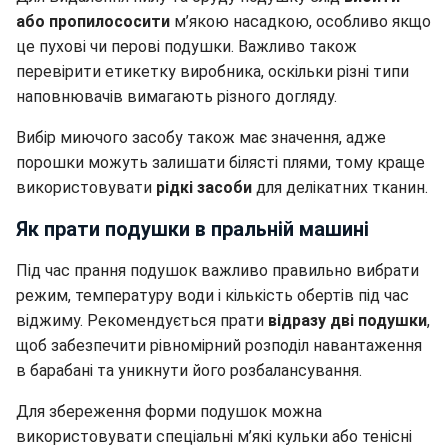
це пухові чи перові подушки. Важливо також
перевірити етикетку виробника, оскільки різні типи
наповнювачів вимагають різного догляду.
Вибір миючого засобу також має значення, адже
порошки можуть залишати білясті плями, тому краще
використовувати
рідкі засоби
для делікатних тканин.
Як прати подушки в пральній машині
Під час прання подушок важливо правильно вибрати
режим, температуру води і кількість обертів під час
віджиму. Рекомендується прати
відразу дві подушки
,
щоб забезпечити рівномірний розподіл навантаження
в барабані та уникнути його розбалансування.
Для збереження форми подушок можна
використовувати спеціальні м’які кульки або тенісні
м’ячики, які запобігають утворенню грудок.
Температура прання залежить від наповнювача: для