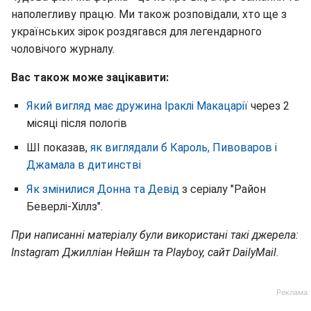
наполегливу працю. Ми також розповідали, хто ще з
українських зірок роздягався для легендарного
чоловічого журналу.
Вас також може зацікавити:
Який вигляд має дружина Іраклі Макацарії
через 2
місяці після пологів
ШІ показав,
як виглядали б Кароль, Пивоваров і
Джамала в дитинстві
Як змінилися Донна та Девід
з серіалу "Район
Беверлі-Хіллз".
При написанні матеріалу були використані такі джерела:
Instagram Джилліан Нейшн та Playboy, сайт DailyMail.