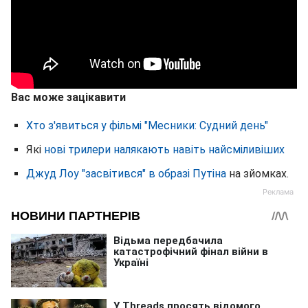
Вас може зацікавити
Хто з'явиться у фільмі "Месники: Судний день"
Які
нові трилери налякають навіть найсміливіших
Джуд Лоу "засвітився" в образі Путіна
на зйомках.