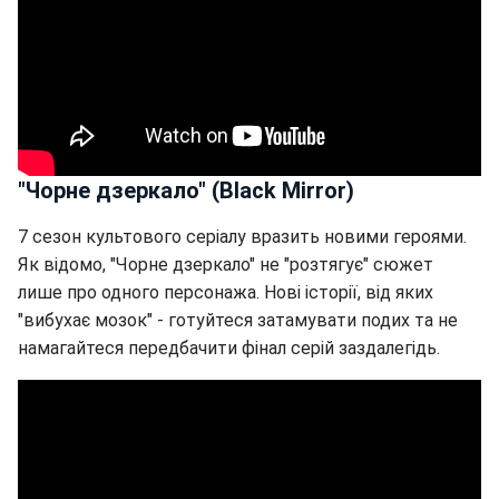
"Чорне дзеркало" (Black Mirror)
7 сезон культового серіалу вразить новими героями.
Як відомо, "Чорне дзеркало" не "розтягує" сюжет
лише про одного персонажа. Нові історії, від яких
"вибухає мозок" - готуйтеся затамувати подих та не
намагайтеся передбачити фінал серій заздалегідь.