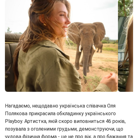
Який вигляд зараз має дівчина року Playboy 2025 (instagram.com/gillian_nation)
Нагадаємо, нещодавно українська співачка Оля
Полякова прикрасила обкладинку українського
Playboy. Артистка, якій скоро виповниться 46 років,
позувала з оголеними грудьми, демонструючи, що
чудова фізична форма - це не про вік, а про бажання та