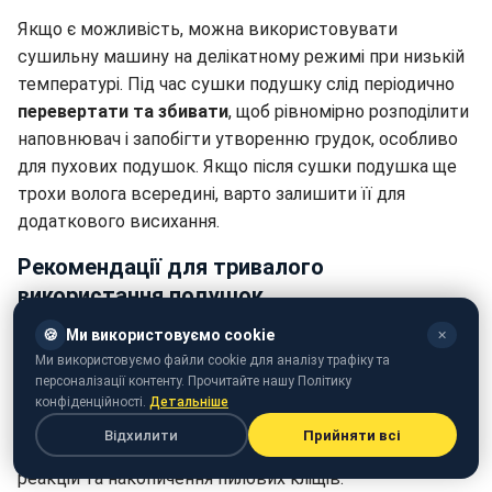
сушильну машину на делікатному режимі при низькій
температурі. Під час сушки подушку слід періодично
перевертати та збивати
, щоб рівномірно розподілити
наповнювач і запобігти утворенню грудок, особливо
для пухових подушок. Якщо після сушки подушка ще
трохи волога всередині, варто залишити її для
додаткового висихання.
Рекомендації для тривалого
використання подушок
Щоб подушки служили довго та зберігали свою
форму, їх слід прати хоча б
раз на півроку
, а якщо є
🍪
Ми використовуємо cookie
✕
алергії або підвищена пітливість, то -
кожні три місяці
.
Ми використовуємо файли cookie для аналізу трафіку та
Регулярне прання допомагає зберегти чистоту і
персоналізації контенту. Прочитайте нашу Політику
комфорт під час сну, а також знижує ризик алергічних
конфіденційності.
Детальніше
реакцій та накопичення пилових кліщів.
Відхилити
Прийняти всі
Важливо дотримуватись всіх рекомендацій щодо