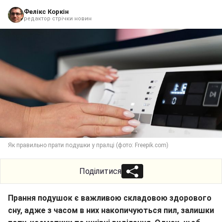
Як правильно прати подушки у пралці (фото: Freepik.com)
Поділитися
Прання подушок є важливою складовою здорового
сну, адже з часом в них накопичуються пил, залишки
поту, косметики та шкірні виділення. Однак, щоб
під час машинного прання подушки не втратили