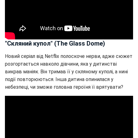
"Скляний купол" (The Glass Dome)
Новий серіал від Netflix полоскоче нерви, адже сюжет
розгортається навколо дівчини, яка у дитинстві
викрав маніяк. Він тримав її у скляному куполі, а нині
події повторюються. Інша дитина опинилася у
небезпеці, чи зможе головна героїня її врятувати?