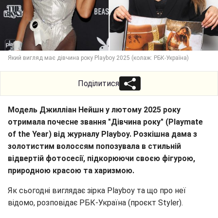
Який вигляд має дівчина року Playboy 2025 (колаж: РБК-Україна)
Поділитися
Модель Джилліан Нейшн у лютому 2025 року
отримала почесне звання "Дівчина року" (Playmate
of the Year) від журналу Playboy. Розкішна дама з
золотистим волоссям попозувала в стильній
відвертій фотосесії, підкорюючи своєю фігурою,
природною красою та харизмою.
Як сьогодні виглядає зірка Playboy та що про неї
відомо, розповідає РБК-Україна (проєкт Styler).