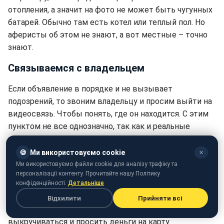
отопления, а значит на фото не может быть чугунных
батарей. Обычно там есть котел или теплый пол. Но
аферисты об этом не знают, а вот местные – точно
знают.
Связываемся с владельцем
Если объявление в порядке и не вызывает
подозрений, то звоним владельцу и просим выйти на
видеосвязь. Чтобы понять, где он находится. С этим
пунктом не все однозначно, так как и реальные
владельцы не всегда хотят показывать свое лицо
или у них нет возможности выйти на видеосвязь.
🍪
Ми використовуємо cookie
✕
Можете попросить показать вам вид из окна, жилье,
Ми використовуємо файли cookie для аналізу трафіку та
персоналізації контенту. Прочитайте нашу Політику
саму локацию.
конфіденційності.
Детальніше
Предложите привезти наличные. На этом пункте
Відхилити
Прийняти всі
обычно мошенники ломаются. Они будут
выкручиваться и просить деньги на карту.