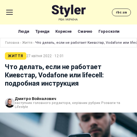
rbc.ua
Люди
Тренди
Корисне
Смачно
Гороскопи
Головна
›
Життя
›
Что делать, если не работает Киевстар, Vodafone или life
ЖИТТЯ
27 квітня 2022 · 12:01
Что делать, если не работает
Киевстар, Vodafone или lifecell:
подробная инструкция
Дмитро Войналович
заступник головного редактора, керівник рубрик Розваги та
Lifestyle