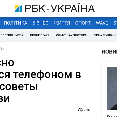
ПОЛІТИКА
БІЗНЕС
ЖИТТЯ
СПОРТ
WAVE
S
ОБСТРІЛ КИЄВА
DRONE DEALS
ОРМУЗЬКА ПРОТОКА
ВІЙНА В УКРАЇНІ
їні
НОВИ
сно
ся телефоном в
 советы
зи
2 хв