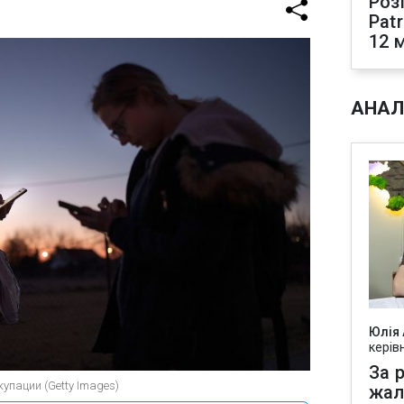
Роз
Pat
12 
АНАЛ
Юлія
керів
За р
упации (Getty Images)
жал