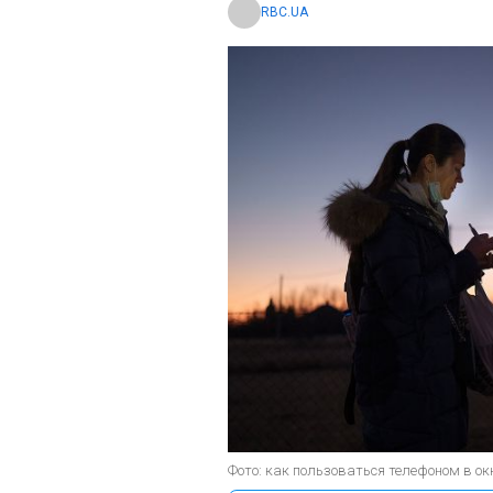
RBC.UA
Фото: как пользоваться телефоном в окк