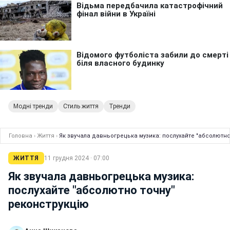
Модні тренди
Стиль життя
Тренди
Головна
›
Життя
›
Як звучала давньогрецька музика: послухайте "абсолютно
ЖИТТЯ
11 грудня 2024 · 07:00
Як звучала давньогрецька музика:
послухайте "абсолютно точну"
реконструкцію