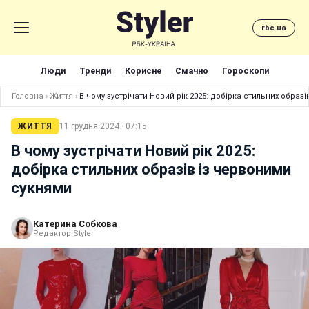
rbc.ua
Люди
Тренди
Корисне
Смачно
Гороскопи
Головна
›
Життя
›
В чому зустрічати Новий рік 2025: добірка стильних образ
ЖИТТЯ
11 грудня 2024 · 07:15
В чому зустрічати Новий рік 2025:
добірка стильних образів із червоними
сукнями
Катерина Собкова
Редактор Styler