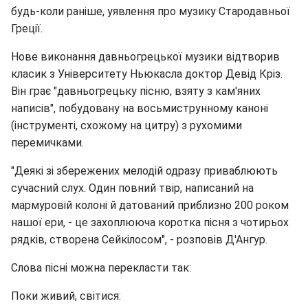
будь-коли раніше, уявлення про музику Стародавньої
Греції.
Нове виконання давньогрецької музики відтворив
класик з Університету Ньюкасла доктор Девід Кріз.
Він грає "давньогрецьку пісню, взяту з кам'яних
написів", побудовану на восьмиструнному каноні
(інструменті, схожому на цитру) з рухомими
перемичками.
"Деякі зі збережених мелодій одразу приваблюють
сучасний слух. Один повний твір, написаний на
мармуровій колоні й датований приблизно 200 роком
нашої ери, - це захоплююча коротка пісня з чотирьох
рядків, створена Сейкілосом", - розповів Д'Ангур.
Слова пісні можна перекласти так:
Поки живий, світися: