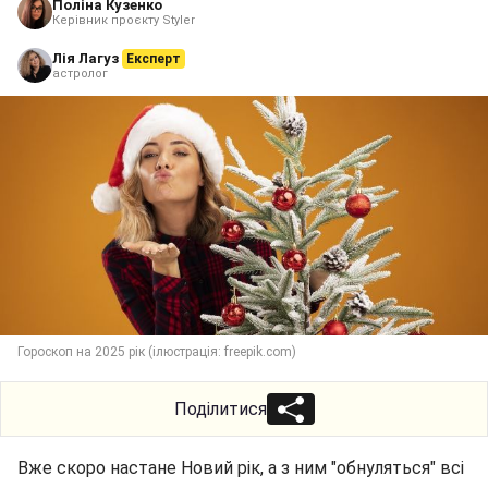
Поліна Кузенко
Керівник проєкту Styler
Лія Лагуз
Експерт
астролог
Гороскоп на 2025 рік (ілюстрація: freepik.com)
Поділитися
Вже скоро настане Новий рік, а з ним "обнуляться" всі