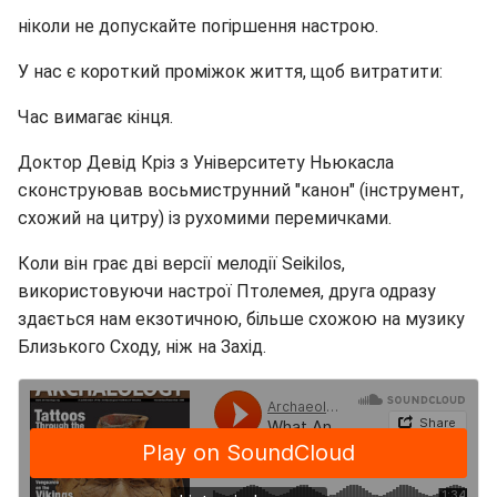
ніколи не допускайте погіршення настрою.
У нас є короткий проміжок життя, щоб витратити:
Час вимагає кінця.
Доктор Девід Кріз з Університету Ньюкасла
сконструював восьмиструнний "канон" (інструмент,
схожий на цитру) із рухомими перемичками.
Коли він грає дві версії мелодії Seikilos,
використовуючи настрої Птолемея, друга одразу
здається нам екзотичною, більше схожою на музику
Близького Сходу, ніж на Захід.