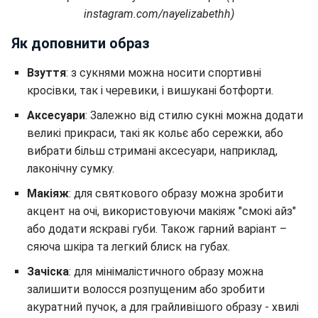
instagram.com/nayelizabethh)
Як доповнити образ
Взуття
: з сукнями можна носити спортивні
кросівки, так і черевики, і вишукані ботфорти.
Аксесуари
: Залежно від стилю сукні можна додати
великі прикраси, такі як кольє або сережки, або
вибрати більш стримані аксесуари, наприклад,
лаконічну сумку.
Макіяж
: для святкового образу можна зробити
акцент на очі, використовуючи макіяж "смокі айз"
або додати яскраві губи. Також гарний варіант –
сяюча шкіра та легкий блиск на губах.
Зачіска
: для мінімалістичного образу можна
залишити волосся розпущеним або зробити
акуратний пучок, а для грайливішого образу - хвилі