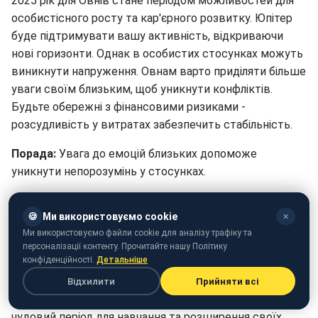
2025 рік для Овнів стане періодом можливостей для
особистісного росту та кар'єрного розвитку. Юпітер
буде підтримувати вашу активність, відкриваючи
нові горизонти. Однак в особистих стосунках можуть
виникнути напруження. Овнам варто приділяти більше
уваги своїм близьким, щоб уникнути конфліктів.
Будьте обережні з фінансовими ризиками -
розсудливість у витратах забезпечить стабільність.
Порада:
Увага до емоцій близьких допоможе
уникнути непорозумінь у стосунках.
Телець (20 квітня - 20 травня)
🍪
Ми використовуємо cookie
✕
2025 рік для Тельців буде періодом інтенсивних змін,
Ми використовуємо файли cookie для аналізу трафіку та
особливо в професійній сфері. З'являться нові цікаві
персоналізації контенту. Прочитайте нашу Політику
конфіденційності.
Детальніше
проекти, але вони вимагатимуть від вас значних
зусиль. В особистому житті можливі зміни, які
Відхилити
Прийняти всі
відкриють нові можливості для самовираження. Це
чудовий період для навчання та розширення своїх