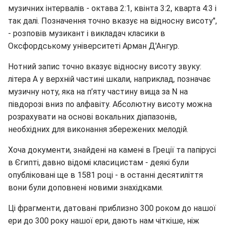
музичних інтервалів - октава 2:1, квінта 3:2, кварта 4:3 і
так далі. Позначення точно вказує на відносну висоту",
- розповів музикант і викладач класики в
Оксфордському університеті Арман Д'Ангур.
Нотний запис точно вказує відносну висоту звуку:
літера А у верхній частині шкали, наприклад, позначає
музичну ноту, яка на п’яту частину вища за N на
півдорозі вниз по алфавіту. Абсолютну висоту можна
розрахувати на основі вокальних діапазонів,
необхідних для виконання збережених мелодій.
Хоча документи, знайдені на камені в Греції та папірусі
в Єгипті, давно відомі класицистам - деякі були
опубліковані ще в 1581 році - в останні десятиліття
вони були доповнені новими знахідками.
Ці фрагменти, датовані приблизно 300 роком до нашої
ери до 300 року нашої ери, дають нам чіткіше, ніж