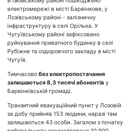
В Ізюмському районі пошкоджено
електромережі в місті Барвінкове, у
Лозівському районі - залізничну
інфраструктуру в селі Орілька. У
Чугуївському районі зафіксовано
руйнування приватного будинку в селі
Рубіжне та оздоровчого закладу в місті
Чугуїв.
Тимчасово
без електропостачання
залишаються 8,3 тисячі абонентів
у
Барвінківській громаді.
Транзитний евакуаційний пункт у Лозовій
за добу прийняв 153 людини, наразі там
залишаються 43 особи. Загалом з початку
роботи пункту зареєстровано 10 900