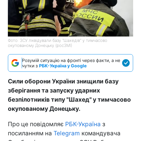
Фото: ЗСУ ліквідували базу "Шахедів" у тимчасово
окупованому Донецьку (росЗМІ)
Розумій ситуацію на фронті через факти, а не
чутки з
РБК-Україна у Google
Сили оборони України знищили базу
зберігання та запуску ударних
безпілотників типу "Шахед" у тимчасово
окупованому Донецьку.
Про це повідомляє
РБК-Україна
з
посиланням на
Telegram
командувача