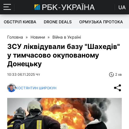
UA
ОБСТРІЛ КИЄВА
DRONE DEALS
ОРМУЗЬКА ПРОТОКА
Головна
»
Новини
»
Війна в Україні
ЗСУ ліквідували базу "Шахедів"
у тимчасово окупованому
Донецьку
10:33 06.11.2025 Чт
2 хв
КОСТЯНТИН ШИРОКУН