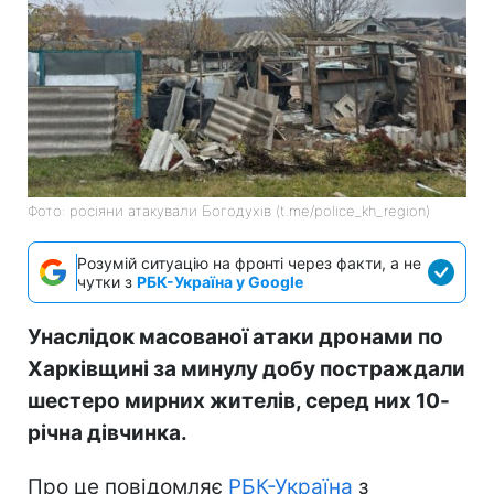
Фото: росіяни атакували Богодухів (t.me/police_kh_region)
Розумій ситуацію на фронті через факти, а не
чутки з
РБК-Україна у Google
Унаслідок масованої атаки дронами по
Харківщині за минулу добу постраждали
шестеро мирних жителів, серед них 10-
річна дівчинка.
Про це повідомляє
РБК-Україна
з