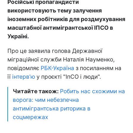
Російські пропагандисти
використовують тему залучення
іноземних робітників для роздмухування
масштабної антимігрантської ІПСО в
Україні.
Про це заявила голова Державної
міграційної служби Наталія Науменко,
повідомляє
РБК-Україна
з посиланням на
її
інтерв’ю
у проєкті "ІпСО і люди".
Читайте також:
Робить нас схожими на
ворога: чим небезпечна
антимігрантська риторика в
соцмережах