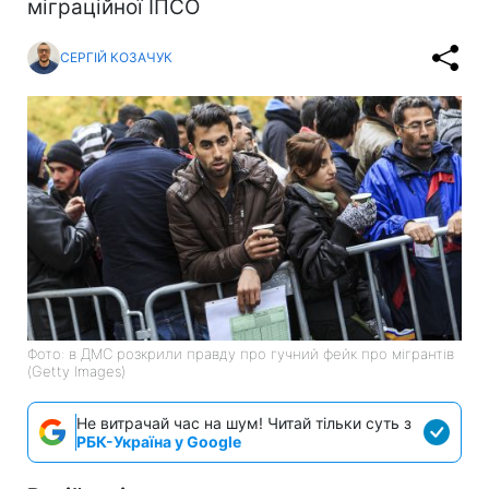
міграційної ІПСО
СЕРГІЙ КОЗАЧУК
Фото: в ДМС розкрили правду про гучний фейк про мігрантів
(Getty Images)
Не витрачай час на шум! Читай тільки суть з
РБК-Україна у Google