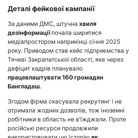
Деталі фейкової кампанії
За даними ДМС, штучна
хвиля
дезінформації
почала ширитися
медіапростором наприкінці січня 2025
року. Приводом став кейс підприємства у
Тячеві Закрапатської області, яке через
дефіцит кадрів планувало
працевлаштувати 160 громадян
Бангладеш
.
Згодом фірма скасувала рекрутинг і не
отримала жодних дозволів, тож іноземні
робітники в область не в'їжджали. Проте
російські ресурси продовжили
використовувати цю історію
як