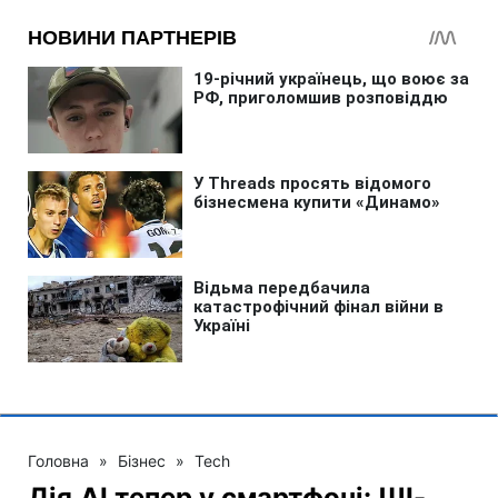
Головна
»
Бізнес
»
Tech
Дія.AI тепер у смартфоні: ШІ-