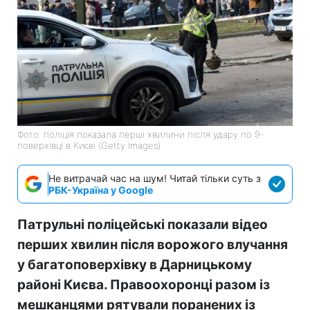
Фото: поліція показала перші хвилини після удару по 9-
поверхівці в Києві (Getty Images)
Не витрачай час на шум! Читай тільки суть з
РБК-Україна у Google
Патрульні поліцейські показали відео
перших хвилин після ворожого влучання
у багатоповерхівку в Дарницькому
районі Києва. Правоохоронці разом із
мешканцями рятували поранених із