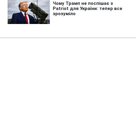
Головна
»
Життя
»
Суспільство
Куди в Україні прийдуть грозові
дощі, а де буде сухо: прогноз на
п'ятницю та вихідні
16:10 14.05.2026 Чт
3 хв
У деяких областях парасольки далеко
краще не ховати
ІРИНА КОСТЕНКО