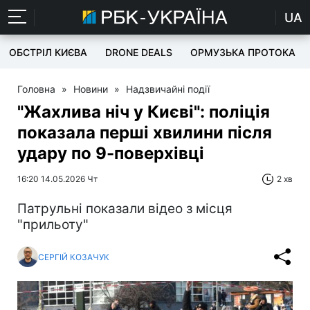
UA
ОБСТРІЛ КИЄВА
DRONE DEALS
ОРМУЗЬКА ПРОТОКА
Головна
»
Новини
»
Надзвичайні події
"Жахлива ніч у Києві": поліція
показала перші хвилини після
удару по 9-поверхівці
16:20 14.05.2026 Чт
2 хв
Патрульні показали відео з місця
"прильоту"
СЕРГІЙ КОЗАЧУК