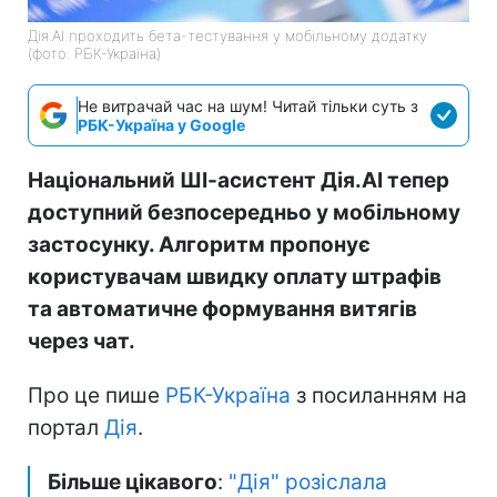
Дія.AI проходить бета-тестування у мобільному додатку
(фото: РБК-Україна)
Не витрачай час на шум! Читай тільки суть з
РБК-Україна у Google
Національний ШІ-асистент Дія.AI тепер
доступний безпосередньо у мобільному
застосунку. Алгоритм пропонує
користувачам швидку оплату штрафів
та автоматичне формування витягів
через чат.
Про це пише
РБК-Україна
з посиланням на
портал
Дія
.
Більше цікавого
:
"Дія" розіслала