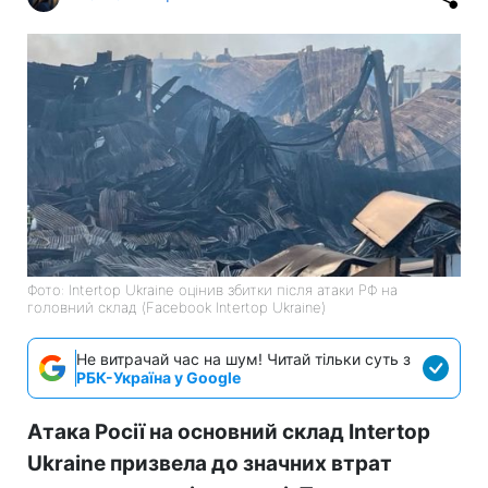
Фото: Intertop Ukraine оцінив збитки після атаки РФ на
головний склад (Facebook Intertop Ukraine)
Не витрачай час на шум! Читай тільки суть з
РБК-Україна у Google
Атака Росії на основний склад Intertop
Ukraine призвела до значних втрат