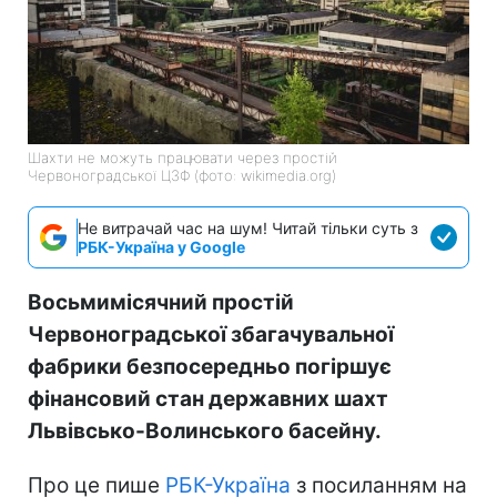
Шахти не можуть працювати через простій
Червоноградської ЦЗФ (фото: wikimedia.org)
Не витрачай час на шум! Читай тільки суть з
РБК-Україна у Google
Восьмимісячний простій
Червоноградської збагачувальної
фабрики безпосередньо погіршує
фінансовий стан державних шахт
Львівсько-Волинського басейну.
Про це пише
РБК-Україна
з посиланням на