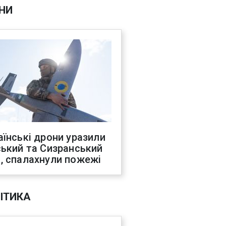
НИ
аїнські дрони уразили
ський та Сизранський
, спалахнули пожежі
ІТИКА