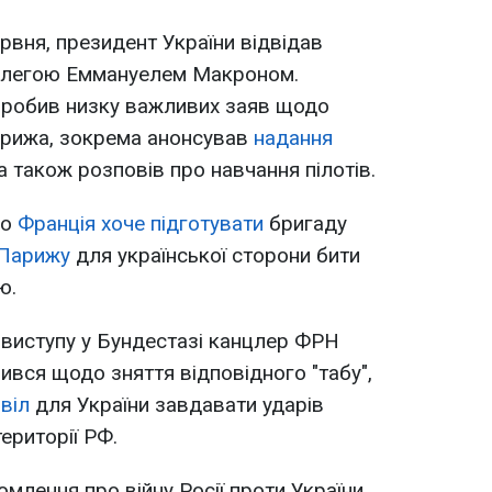
рвня, президент України відвідав
 колегою Еммануелем Макроном.
зробив низку важливих заяв щодо
арижа, зокрема анонсував
надання
 а також розповів про навчання пілотів.
що
Франція хоче підготувати
бригаду
 Парижу
для української сторони бити
ю.
с виступу у Бундестазі канцлер ФРН
вся щодо зняття відповідного "табу",
віл
для України завдавати ударів
ериторії РФ.
омлення про війну Росії проти України