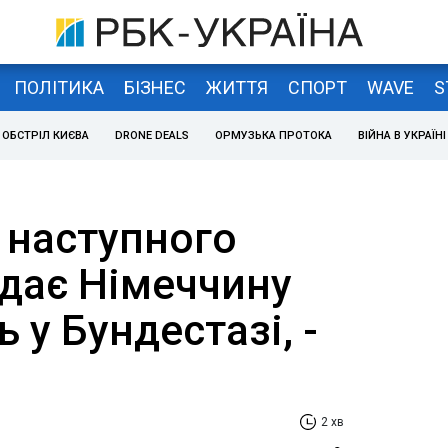
ПОЛІТИКА
БІЗНЕС
ЖИТТЯ
СПОРТ
WAVE
S
ОБСТРІЛ КИЄВА
DRONE DEALS
ОРМУЗЬКА ПРОТОКА
ВІЙНА В УКРАЇНІ
 наступного
ідає Німеччину
 у Бундестазі, -
2 хв