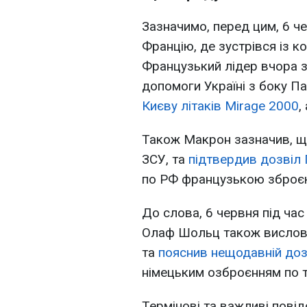
Зазначимо, перед цим, 6 че
Францію, де зустрівся із
Французький лідер вчора 
допомоги Україні з боку П
Києву літаків Mirage 2000
,
Також Макрон зазначив, 
ЗСУ, та
підтвердив дозвіл
по РФ французькою зброє
До слова, 6 червня під ча
Олаф Шольц також вислови
та
пояснив нещодавній доз
німецьким озброєнням по т
Термінові та важливі повід