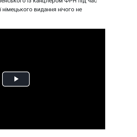
еленського із канцлером ФРН під час
ії німецького видання нічого не
Play
Video