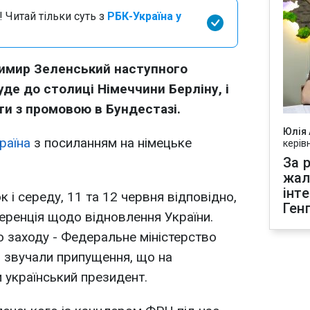
 Читай тільки суть з
РБК-Україна у
имир Зеленський наступного
уде до столиці Німеччини Берліну, і
ити з промовою в Бундестазі.
Юлія
раїна
з посиланням на німецьке
керів
За р
жал
інт
к і середу, 11 та 12 червня відповідно,
Ген
ференція щодо відновлення України.
о заходу - Федеральне міністерство
і звучали припущення, що на
 український президент.