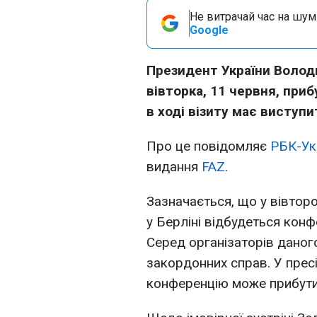
Не витрачай час на шум!
Google
Президент України Волод
вівторка, 11 червня, приб
в ході візиту має виступ
Про це повідомляє
РБК-Ук
видання
FAZ
.
Зазначається, що у вівторо
у Берліні відбудеться кон
Серед організаторів даног
закордонних справ. У прес
конференцію може прибути