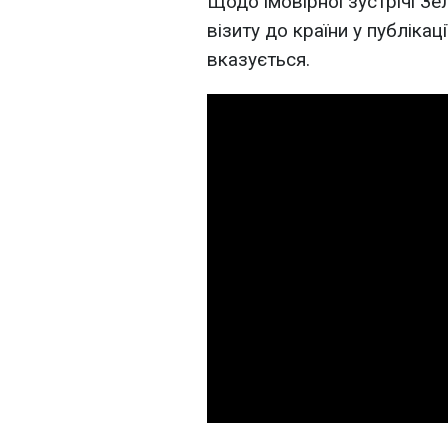
Щодо імовірної зустрічі З
візиту до країни у публікац
вказується.