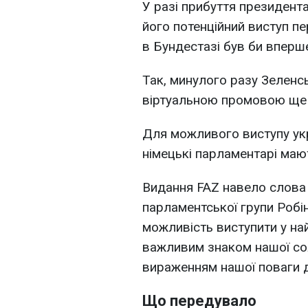
У разі прибуття президент
його потенційний виступ п
в Бундестазі був би вперш
Так, минулого разу Зеленсь
віртуальною промовою ще 
Для можливого виступу укр
німецькі парламентарі маю
Видання FAZ навело слова 
парламентської групи Робін
можливість виступити у на
важливим знаком нашої сол
вираженням нашої поваги д
Що передувало