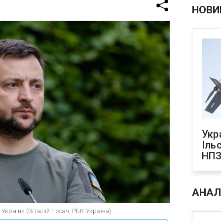
НОВИ
Укр
Іль
НПЗ
АНАЛ
України (Віталій Носач, РБК-Україна)