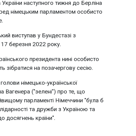
а України наступного тижня до Берліна
еред німецьким парламентом особисто
е.
кий виступав у Бундестазі з
17 березня 2022 року.
аїнського президента нині особисто
ть зібратися на позачергову сесію.
голови німецько-української
а Вагенера ("зелені") про те, що
йвищому парламенті Німеччини "була б
ідарності та дружби з Україною та
о досягнень країни".