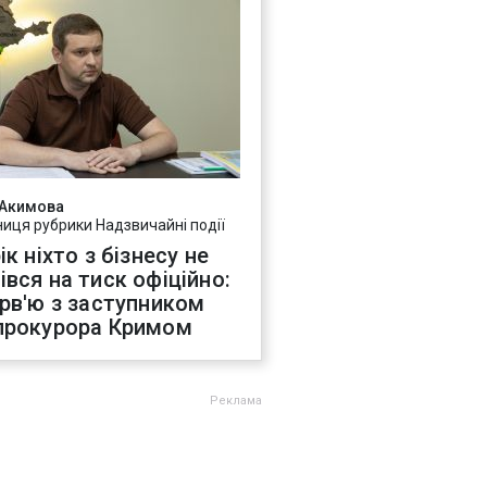
 Акимова
ниця рубрики Надзвичайні події
ік ніхто з бізнесу не
івся на тиск офіційно:
ерв'ю з заступником
прокурора Кримом