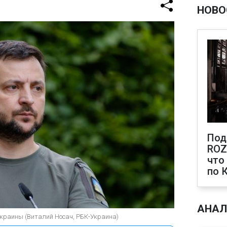
НОВО
Под
ROZ
что
по 
АНАЛ
Украины (Виталий Носач, РБК-Украина)