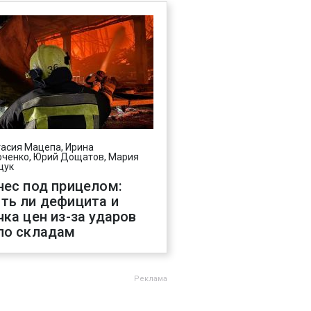
асия Мацепа, Ирина
ченко, Юрий Дощатов, Мария
щук
нес под прицелом:
ть ли дефицита и
чка цен из-за ударов
по складам