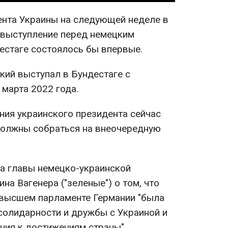
ента Украины на следующей неделе в
 выступление перед немецким
естаге состоялось бы впервые.
кий выступал в Бундестаге с
марта 2022 года.
ия украинского президента сейчас
должны собраться на внеочередную
а главы немецко-украинской
на Вагенера ("зеленые") о том, что
 высшем парламенте Германии "была
олидарности и дружбы с Украиной и
ия к достижениям страны".