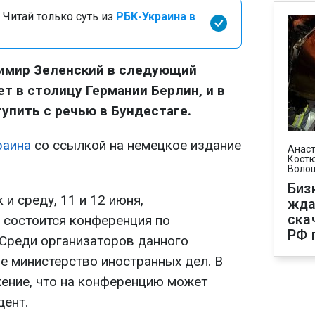
 Читай только суть из
РБК-Украина в
имир Зеленский в следующий
ет в столицу Германии Берлин, и в
упить с речью в Бундестаге.
раина
со ссылкой на немецкое издание
Анаст
Костю
Воло
Биз
 и среду, 11 и 12 июня,
жда
ска
е состоится конференция по
РФ 
Среди организаторов данного
е министерство иностранных дел. В
ение, что на конференцию может
дент.