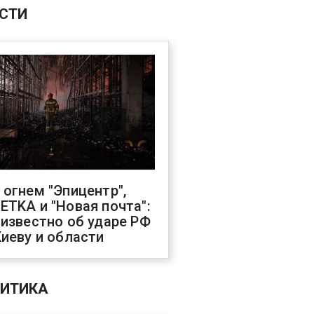
СТИ
 огнем "Эпицентр",
ETKA и "Новая почта":
 известно об ударе РФ
Киеву и области
ИТИКА