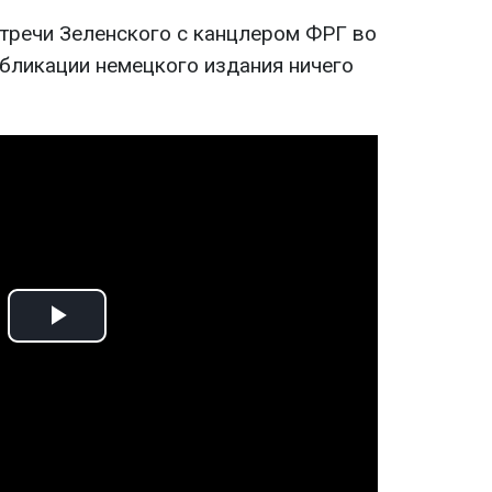
стречи Зеленского с канцлером ФРГ во
убликации немецкого издания ничего
Play
Video