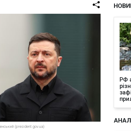
НОВИ
РФ 
різ
заф
при
АНАЛ
ський (president.gov.ua)