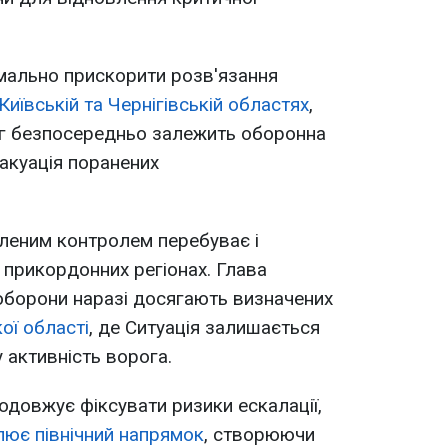
мально прискорити розв'язання
Київській та Чернігівській областях
,
ріг безпосередньо залежить оборонна
вакуація поранених
леним контролем перебуває і
 прикордонних регіонах. Глава
оборони наразі досягають визначених
ої області
, де Ситуація залишається
 активність ворога.
довжує фіксувати ризики ескалації,
лює північний напрямок
, створюючи