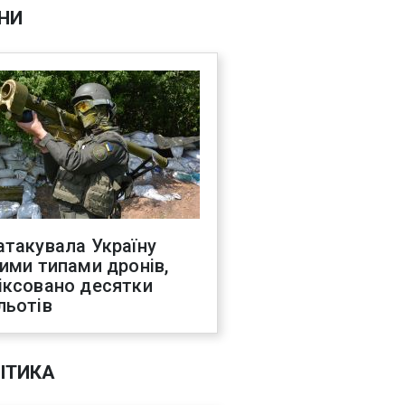
НИ
атакувала Україну
ними типами дронів,
іксовано десятки
льотів
ІТИКА