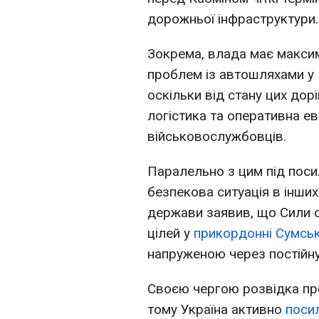
дорожньої інфраструктури.
Зокрема, влада має макси
проблем із автошляхами у
оскільки від стану цих до
логістика та оперативна е
військовослужбовців.
Паралельно з цим під поси
безпекова ситуація в інших
держави заявив, що Сили 
цілей у
прикордонні Сумськ
напруженою через постійну
Своєю чергою розвідка про
тому Україна активно
поси