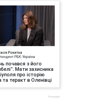
асія Рокитна
пондент РБК-Україна
нь почався з його
ибелі". Мати захисника
іуполя про історію
а та теракт в Оленівці