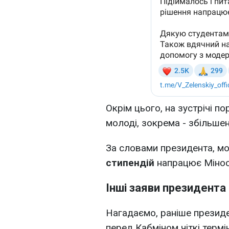
Окрім цього, на зустрічі п
молоді, зокрема - збільшен
За словами президента, м
стипендій
напрацює Мінос
Інші заяви президента
Нагадаємо, раніше презид
перед Кабміном чіткі термі