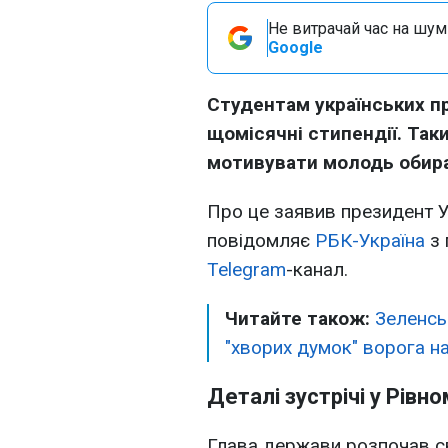
Не витрачай час на шум!
Google
Студентам українських п
щомісячні стипендії. Та
мотивувати молодь обира
Про це заявив президент 
повідомляє
РБК-Україна
з 
Telegram
-канал.
Читайте також:
Зеленсь
"хворих думок" ворога на
Деталі зустрічі у Рівн
Глава держави розпочав св