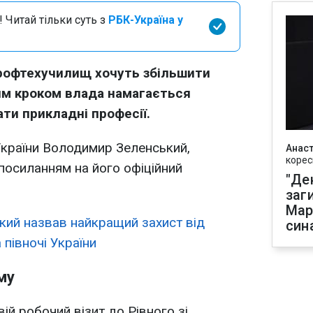
 Читай тільки суть з
РБК-Україна у
рофтехучилищ хочуть збільшити
ким кроком влада намагається
ти прикладні професії.
України Володимир Зеленський,
Анаст
корес
посиланням на його офіційний
"Де
заг
Мар
кий назвав найкращий захист від
син
 півночі України
ому
ій робочий візит до Рівного зі