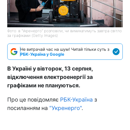
Фото: в "Укренерго" розповіли, чи вимикатимуть завтра світло
за графіками (Getty Images)
Не витрачай час на шум! Читай тільки суть з
РБК-Україна у Google
В Україні у вівторок, 13 серпня,
відключення електроенергії за
графіками не плануються.
Про це повідомляє
РБК-Україна
з
посиланням на
"Укренерго"
.