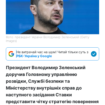
Фото: президент України Володимир Зеленський (Getty
Images)
Не витрачай час на шум! Читай тільки суть з
РБК-Україна у Google
Президент Володимир Зеленський
доручив Головному управлінню
розвідки, Службі безпеки та
Міністерству внутрішніх справ до
наступного засідання Ставки
представити чітку стратегію повернення