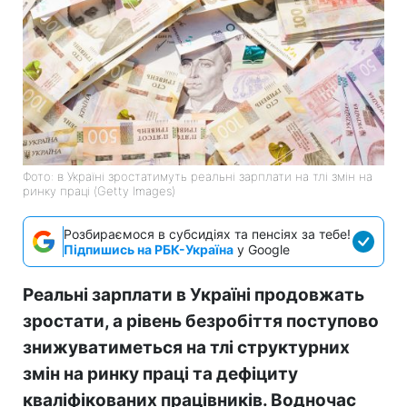
Фото: в Україні зростатимуть реальні зарплати на тлі змін на
ринку праці (Getty Images)
Розбираємося в субсидіях та пенсіях за тебе!
Підпишись на РБК-Україна
у Google
Реальні зарплати в Україні продовжать
зростати, а рівень безробіття поступово
знижуватиметься на тлі структурних
змін на ринку праці та дефіциту
кваліфікованих працівників. Водночас