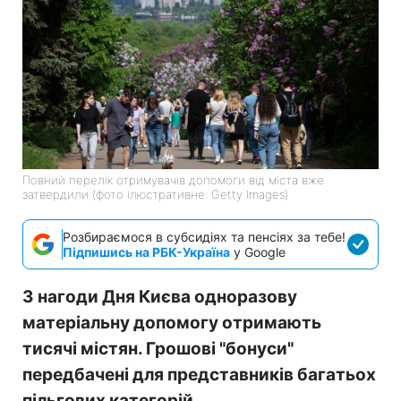
Повний перелік отримувачів допомоги від міста вже
затвердили (фото ілюстративне: Getty Images)
Розбираємося в субсидіях та пенсіях за тебе!
Підпишись на РБК-Україна
у Google
З нагоди Дня Києва одноразову
матеріальну допомогу отримають
тисячі містян. Грошові "бонуси"
передбачені для представників багатьох
пільгових категорій.