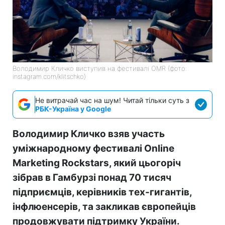
Володимир Кличко виступив на фестивалі OMR (фото:
instagram.com/klitschko)
Не витрачай час на шум! Читай тільки суть з
РБК-Україна у Google
Володимир Кличко взяв участь
уміжнародному фестивалі Online
Marketing Rockstars, який цьогоріч
зібрав в Гамбурзі понад 70 тисяч
підприємців, керівників тех-гигантів,
інфлюенсерів, та закликав європейців
продовжувати підтримку України.