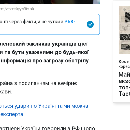
/zelenskyy.official)
нті через факти, а не чутки з
РБК-
енський закликав українців цієї
и та бути уважними до будь-якої
 інформація про загрозу обстрілу
Кост
корес
.
Май
екз
аїна з посиланням на вечірнє
топ
жави.
Tact
ються удари по Україні та чи можна
 експерта
партнери України говорили з РФ щодо