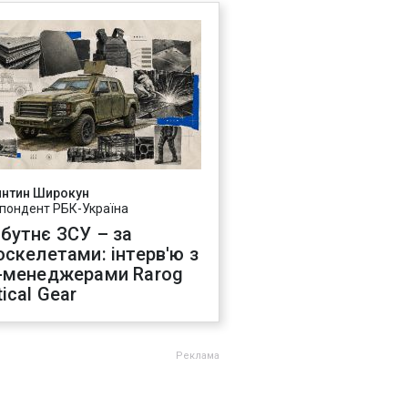
янтин Широкун
пондент РБК-Україна
бутнє ЗСУ – за
оскелетами: інтерв'ю з
-менеджерами Rarog
ical Gear