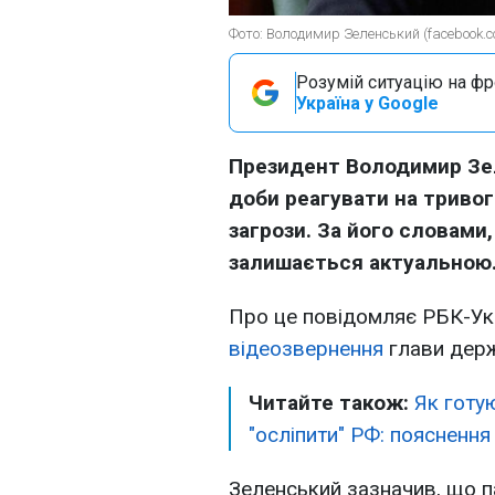
Фото: Володимир Зеленський (facebook.com
Розумій ситуацію на фро
Україна у Google
Президент Володимир Зел
доби реагувати на тривог
загрози. За його словами,
залишається актуальною
Про це повідомляє РБК-Укр
відеозвернення
глави дер
Читайте також:
Як готу
"осліпити" РФ: пояснення
Зеленський зазначив, що 