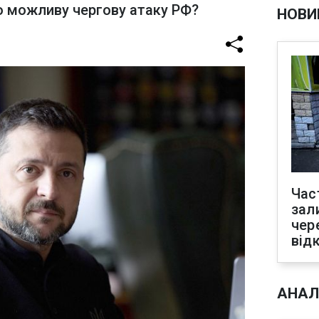
о можливу чергову атаку РФ?
НОВИ
Час
зал
чер
від
АНАЛ