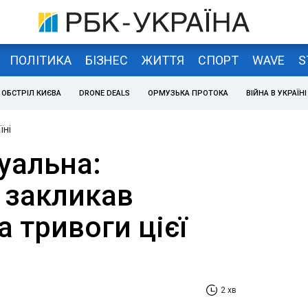
ПОЛІТИКА
БІЗНЕС
ЖИТТЯ
СПОРТ
WAVE
S
ОБСТРІЛ КИЄВА
DRONE DEALS
ОРМУЗЬКА ПРОТОКА
ВІЙНА В УКРАЇНІ
їні
уальна:
 закликав
а тривоги цієї
2 хв