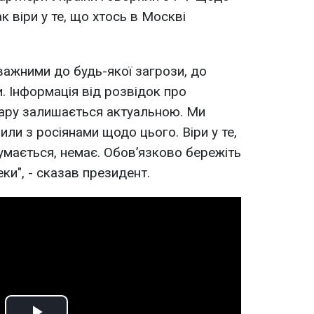
к віри у те, що хтось в Москві
уважними до будь-якої загрози, до
и. Інформація від розвідок про
ару залишається актуальною. Ми
ли з росіянами щодо цього. Віри у те,
думається, немає. Обовʼязково бережіть
ки", - сказав президент.