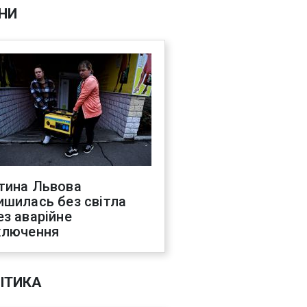
НИ
тина Львова
ишилась без світла
ез аварійне
ключення
ІТИКА