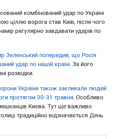
сований комбінований удар по Україні
ою ціллю ворога став Київ, після чого
 намір регулярно завдавати ударів по
р Зеленський попередив, що Росія
аний удар по нашій країні
. За його
ні розвідки.
орони України також закликали людей
воги протягом 30-31 травня
. Особливо
мешканців Києва. Тут ще важливо
толиці традиційно відзначається День