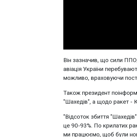
Він зазначив, що сили ППО,
авіація України перебувают
можливо, враховуючи пост
Також президент поінформ
"Шахедів", а щодо ракет - 
"Відсоток збиття "Шахедів
це 90-93%. По крилатих рак
ми працюємо, щоб були нов