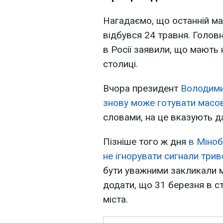
Нагадаємо, що останній ма
відбувся 24 травня. Головн
в Росії заявили, що мають
столиці.
Вчора президент
Володими
знову може готувати масов
словами, на це вказують да
Пізніше того ж дня
в Міноб
не ігнорувати сигнали три
бути уважними закликали 
додати, що 31 березня в с
міста.