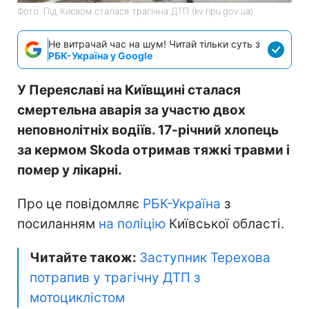
Фото: Під Києвом сталася трагічна ДТП (kv.npu.gov.ua)
Не витрачай час на шум! Читай тільки суть з
РБК-Україна у Google
У Переяславі на Київщині сталася
смертельна аварія за участю двох
неповнолітніх водіїв. 17-річний хлопець
за кермом Skoda отримав тяжкі травми і
помер у лікарні.
Про це повідомляє
РБК-Україна
з
посиланням
на поліцію
Київської області.
Читайте також:
Заступник Терехова
потрапив у трагічну ДТП з
мотоциклістом