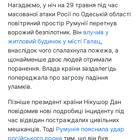
Нагадаємо, у ніч на 29 травня під час
масованої атаки Росії по Одеській області
повітряний простір Румунії перетнув
ворожий безпілотник. Він
влучив у
житловий будинок у місті Галац
,
внаслідок чого спалахнула пожежа, а
щонайменше двоє людей отримали
поранення. Влада країни заздалегідь
попереджала про загрозу падіння
уламків.
Пізніше президент країни Нікушор Дан
повідомив нові подробиці інциденту під
час відвідин постраждалих цивільних
мешканців. Тоді
Румунія пояснила удар
російського дрона
тим, що він був