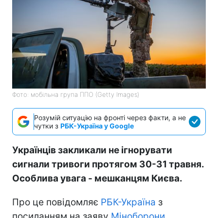
Фото: мобільна група ППО (Getty Images)
Розумій ситуацію на фронті через факти, а не
чутки з
РБК-Україна у Google
Українців закликали не ігнорувати
сигнали тривоги протягом 30-31 травня.
Особлива увага - мешканцям Києва.
Про це повідомляє
РБК-Україна
з
посиланням на заяву
Міноборони
.