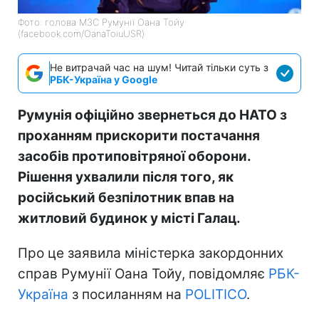
Фото: голова МЗС Румунії Оана Тойу
(facebook.com/OanaToiuUSR)
Не витрачай час на шум! Читай тільки суть з
РБК-Україна у Google
Румунія офіційно звернеться до НАТО з
проханням прискорити постачання
засобів протиповітряної оборони.
Рішення ухвалили після того, як
російський безпілотник впав на
житловий будинок у місті Галац.
Про це заявила міністерка закордонних
справ Румунії Оана Тойу, повідомляє
РБК-
Україна
з посиланням на
POLITICO
.