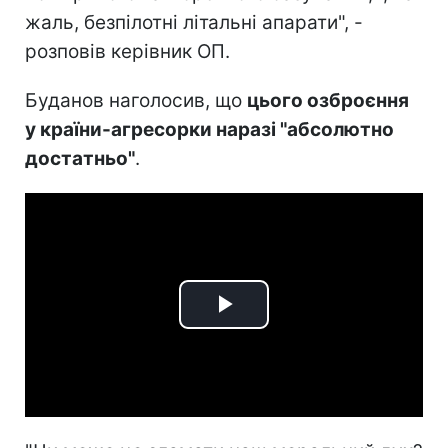
жаль, безпілотні літальні апарати", -
розповів керівник ОП.
Буданов наголосив, що
цього озброєння
у країни-агресорки наразі "абсолютно
достатньо"
.
Play
Video