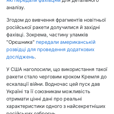
які передали фахівцям
для детального
аналізу.
Згодом до вивчення фрагментів новітньої
російської ракети долучилися й західні
фахівці. Зокрема, частину уламків
"Орєшника"
передали американській
розвідці для проведення додаткових
досліджень
.
У США наголосили, що використання такої
ракети стало черговим кроком Кремля до
ескалації війни. Водночас цей пуск дав
Україні та її союзникам можливість
отримати цінні дані про реальні
характеристики одного з найсекретніших
російських озброєнь.