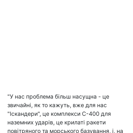
"У нас проблема більш насущна - це
звичайні, як то кажуть, вже для нас
"Іскандери", це комплекси С-400 для
наземних ударів, це крилаті ракети
повітряного та морського базування, і, на