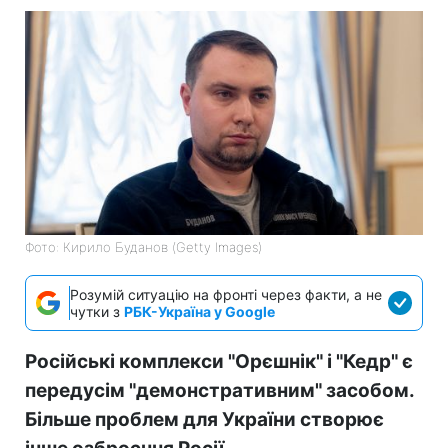
Фото: Кирило Буданов (Getty Images)
Розумій ситуацію на фронті через факти, а не
чутки з
РБК-Україна у Google
Російські комплекси "Орєшнік" і "Кедр" є
передусім "демонстративним" засобом.
Більше проблем для України створює