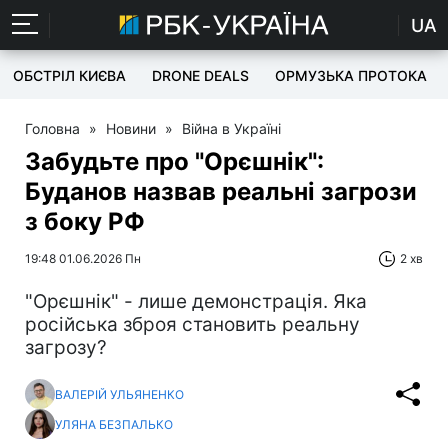
UA
ОБСТРІЛ КИЄВА
DRONE DEALS
ОРМУЗЬКА ПРОТОКА
Головна
»
Новини
»
Війна в Україні
Забудьте про "Орєшнік":
Буданов назвав реальні загрози
з боку РФ
19:48 01.06.2026 Пн
2 хв
"Орєшнік" - лише демонстрація. Яка
російська зброя становить реальну
загрозу?
ВАЛЕРІЙ УЛЬЯНЕНКО
УЛЯНА БЕЗПАЛЬКО